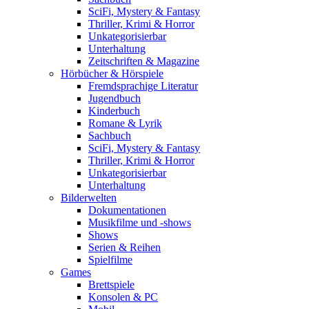
SciFi, Mystery & Fantasy
Thriller, Krimi & Horror
Unkategorisierbar
Unterhaltung
Zeitschriften & Magazine
Hörbücher & Hörspiele
Fremdsprachige Literatur
Jugendbuch
Kinderbuch
Romane & Lyrik
Sachbuch
SciFi, Mystery & Fantasy
Thriller, Krimi & Horror
Unkategorisierbar
Unterhaltung
Bilderwelten
Dokumentationen
Musikfilme und -shows
Shows
Serien & Reihen
Spielfilme
Games
Brettspiele
Konsolen & PC