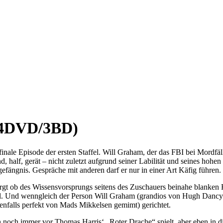
, 4DVD/3BD)
finale Episode der ersten Staffel. Will Graham, der das FBI bei Mordfäll
 half, gerät – nicht zuletzt aufgrund seiner Labilität und seines hohe
gefängnis. Gespräche mit anderen darf er nur in einer Art Käfig führen.
irgt ob des Wissensvorsprungs seitens des Zuschauers beinahe blanken 
oll. Und wenngleich der Person Will Graham (grandios von Hugh Dancy d
enfalls perfekt von Mads Mikkelsen gemimt) gerichtet.
 noch immer vor Thomas Harris‘ „Roter Drache“ spielt, aber eben in die 