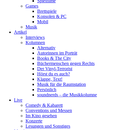
Spielfilme
Games
Brettspiele
Konsolen & PC
Mobil
Musik
Artikel
Interviews
Kolumnen
Alternativ
Autorinnen im Porträt
Books & The City
Büchermenschen gegen Rechts
Der Vinyl-Terrorist
Hörst du es auch?
Klappe, Text!
Musik für die Raumstation
Persönlich
soundnerds – die Musikkolumne
Live
Comedy & Kabarett
Conventions und Messen
Im Kino gesehen
Konzerte
Lesungen und Sonstiges