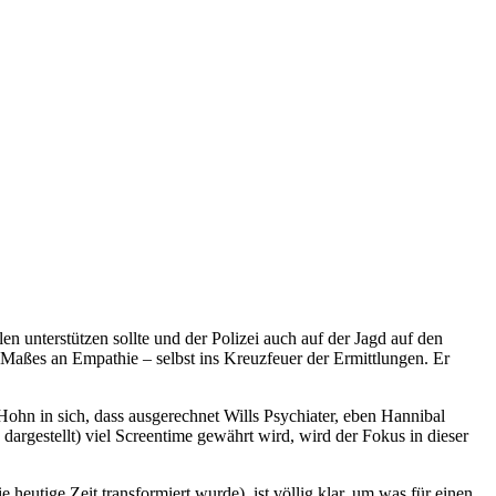
en unterstützen sollte und der Polizei auch auf der Jagd auf den
n Maßes an Empathie – selbst ins Kreuzfeuer der Ermittlungen. Er
Hohn in sich, dass ausgerechnet Wills Psychiater, eben Hannibal
argestellt) viel Screentime gewährt wird, wird der Fokus in dieser
heutige Zeit transformiert wurde), ist völlig klar, um was für einen