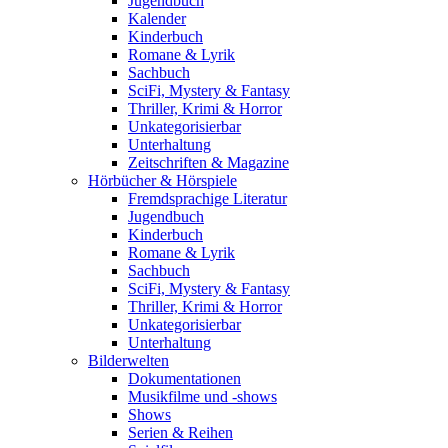
Jugendbuch
Kalender
Kinderbuch
Romane & Lyrik
Sachbuch
SciFi, Mystery & Fantasy
Thriller, Krimi & Horror
Unkategorisierbar
Unterhaltung
Zeitschriften & Magazine
Hörbücher & Hörspiele
Fremdsprachige Literatur
Jugendbuch
Kinderbuch
Romane & Lyrik
Sachbuch
SciFi, Mystery & Fantasy
Thriller, Krimi & Horror
Unkategorisierbar
Unterhaltung
Bilderwelten
Dokumentationen
Musikfilme und -shows
Shows
Serien & Reihen