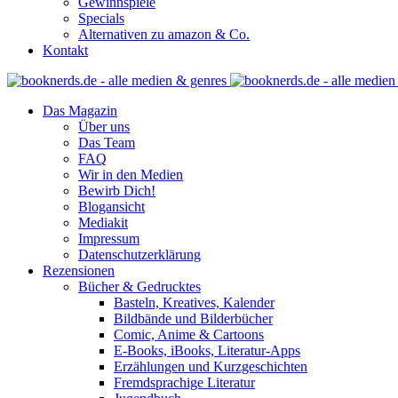
Gewinnspiele
Specials
Alternativen zu amazon & Co.
Kontakt
Das Magazin
Über uns
Das Team
FAQ
Wir in den Medien
Bewirb Dich!
Blogansicht
Mediakit
Impressum
Datenschutzerklärung
Rezensionen
Bücher & Gedrucktes
Basteln, Kreatives, Kalender
Bildbände und Bilderbücher
Comic, Anime & Cartoons
E-Books, iBooks, Literatur-Apps
Erzählungen und Kurzgeschichten
Fremdsprachige Literatur