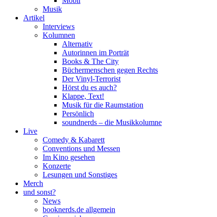
Mobil
Musik
Artikel
Interviews
Kolumnen
Alternativ
Autorinnen im Porträt
Books & The City
Büchermenschen gegen Rechts
Der Vinyl-Terrorist
Hörst du es auch?
Klappe, Text!
Musik für die Raumstation
Persönlich
soundnerds – die Musikkolumne
Live
Comedy & Kabarett
Conventions und Messen
Im Kino gesehen
Konzerte
Lesungen und Sonstiges
Merch
und sonst?
News
booknerds.de allgemein