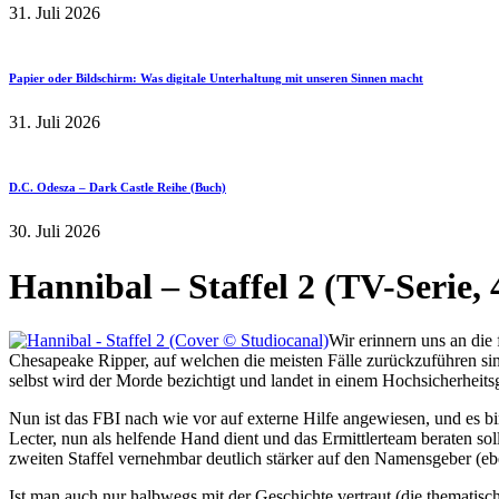
31. Juli 2026
Papier oder Bildschirm: Was digitale Unterhaltung mit unseren Sinnen macht
31. Juli 2026
D.C. Odesza – Dark Castle Reihe (Buch)
30. Juli 2026
Hannibal – Staffel 2 (TV-Serie
Wir erinnern uns an die 
Chesapeake Ripper, auf welchen die meisten Fälle zurückzuführen sind,
selbst wird der Morde bezichtigt und landet in einem Hochsicherheits
Nun ist das FBI nach wie vor auf externe Hilfe angewiesen, und es b
Lecter, nun als helfende Hand dient und das Ermittlerteam beraten s
zweiten Staffel vernehmbar deutlich stärker auf den Namensgeber (eb
Ist man auch nur halbwegs mit der Geschichte vertraut (die thematisch