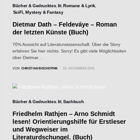
Bücher & Gedrucktes
lit
Romane & Lyrik
SciFi, Mystery & Fantasy
Dietmar Dath – Feldeváye – Roman
der letzten Künste (Buch)
70% Aussicht auf Literaturwissenschaft. Über die Story
erfahren Sie hier nichts. Sorry! Es gibt viele Möglichkeiten
über Dietmar…
VON
CHRISTIAN BISCHOPINK
22. NOVEMBER 2015
Bücher & Gedrucktes
lit
Sachbuch
Friedhelm Rathjen – Arno Schmidt
lesen! Orientierungshilfe für Erstleser
und Wegweiser im
Literaturdschungel. (Buch)