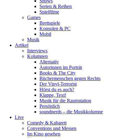
Shows
Serien & Reihen
Spielfilme
Games
Brettspiele
Konsolen & PC
Mobil
Musik
Artikel
Interviews
Kolumnen
Alternativ
Autorinnen im Porträt
Books & The City
Büchermenschen gegen Rechts
Der Vinyl-Terrorist
Hörst du es auch?
Klappe, Text!
Musik für die Raumstation
Persönlich
soundnerds – die Musikkolumne
Live
Comedy & Kabarett
Conventions und Messen
Im Kino gesehen