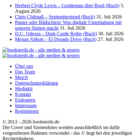
Herbert Clyde Lewis – Gentleman über Bord (Buch)
5.
August 2026
Chris Chibnall – Septembermord (Buch)
31. Juli 2026
Papier oder Bildschirm: Was digitale Unterhaltung mit
unseren Sinnen macht
31. Juli 2026
D.C. Odesza – Dark Castle Reihe (Buch)
30. Juli 2026
Megan Abbott – El Dorado Drive (Buch)
27. Juli 2026
Über uns
Das Team
Merch
Datenschutzerklärung
Mediakit
Kontakt
Einloggen
Impressum
Registrieren
© 2012 - 2026 booknerds.de
Die Cover und Szenenfotos werden ausschließlich im dafür
vorgesehenen Rahmen verwendet - das © liegt bei den jeweiligen
Rechteinhabern.