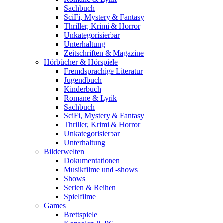
Sachbuch
SciFi, Mystery & Fantasy
Thriller, Krimi & Horror
Unkategorisierbar
Unterhaltung
Zeitschriften & Magazine
Hörbücher & Hörspiele
Fremdsprachige Literatur
Jugendbuch
Kinderbuch
Romane & Lyrik
Sachbuch
SciFi, Mystery & Fantasy
Thriller, Krimi & Horror
Unkategorisierbar
Unterhaltung
Bilderwelten
Dokumentationen
Musikfilme und -shows
Shows
Serien & Reihen
Spielfilme
Games
Brettspiele