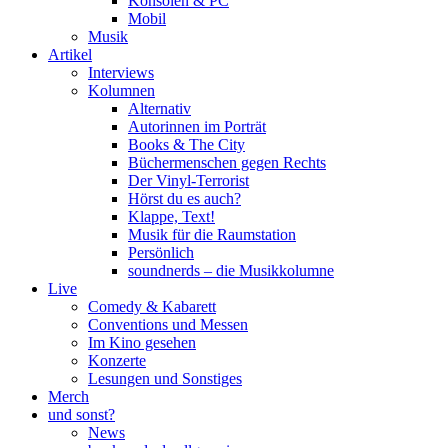
Konsolen & PC
Mobil
Musik
Artikel
Interviews
Kolumnen
Alternativ
Autorinnen im Porträt
Books & The City
Büchermenschen gegen Rechts
Der Vinyl-Terrorist
Hörst du es auch?
Klappe, Text!
Musik für die Raumstation
Persönlich
soundnerds – die Musikkolumne
Live
Comedy & Kabarett
Conventions und Messen
Im Kino gesehen
Konzerte
Lesungen und Sonstiges
Merch
und sonst?
News