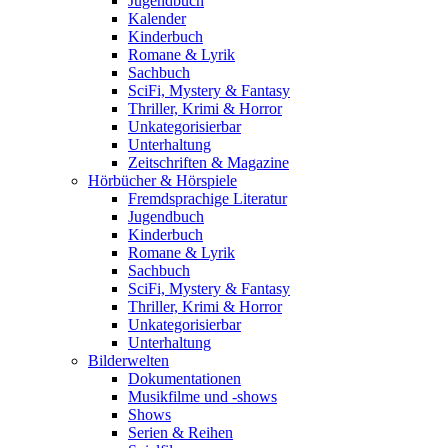
Jugendbuch
Kalender
Kinderbuch
Romane & Lyrik
Sachbuch
SciFi, Mystery & Fantasy
Thriller, Krimi & Horror
Unkategorisierbar
Unterhaltung
Zeitschriften & Magazine
Hörbücher & Hörspiele
Fremdsprachige Literatur
Jugendbuch
Kinderbuch
Romane & Lyrik
Sachbuch
SciFi, Mystery & Fantasy
Thriller, Krimi & Horror
Unkategorisierbar
Unterhaltung
Bilderwelten
Dokumentationen
Musikfilme und -shows
Shows
Serien & Reihen