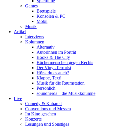
Spielfilme
Games
Brettspiele
Konsolen & PC
Mobil
Musik
Artikel
Interviews
Kolumnen
Alternativ
Autorinnen im Porträt
Books & The City
Büchermenschen gegen Rechts
Der Vinyl-Terrorist
Hörst du es auch?
Klappe, Text!
Musik für die Raumstation
Persönlich
soundnerds – die Musikkolumne
Live
Comedy & Kabarett
Conventions und Messen
Im Kino gesehen
Konzerte
Lesungen und Sonstiges