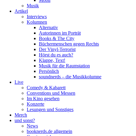
Mobil
Musik
Artikel
Interviews
Kolumnen
Alternativ
Autorinnen im Porträt
Books & The City
Büchermenschen gegen Rechts
Der Vinyl-Terrorist
Hörst du es auch?
Klappe, Text!
Musik für die Raumstation
Persönlich
soundnerds – die Musikkolumne
Live
Comedy & Kabarett
Conventions und Messen
Im Kino gesehen
Konzerte
Lesungen und Sonstiges
Merch
und sonst?
News
booknerds.de allgemein