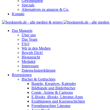
Gewinnspiele
Specials
Alternativen zu amazon & Co.
Kontakt
Das Magazin
Über uns
Das Team
FAQ
Wir in den Medien
Bewirb Dich!
Blogansicht
Mediakit
Impressum
Datenschutzerklärung
Rezensionen
Bücher & Gedrucktes
Basteln, Kreatives, Kalender
Bildbände und Bilderbücher
Comic, Anime & Cartoons
E-Books, iBooks, Literatur-Apps
Erzählungen und Kurzgeschichten
Fremdsprachige Literatur