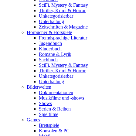
SciFi, Mystery & Fantasy
Thriller, Krimi & Horror
Unkategorisierbar
Unterhaltung
Zeitschriften & Magazine
Hörbücher & Hörspiele
Fremdsprachige Literatur
Jugendbuch
Kinderbuch
Romane & Lyrik
Sachbuch
SciFi, Mystery & Fantasy
Thriller, Krimi & Horror
Unkategorisierbar
Unterhaltung
Bilderwelten
Dokumentationen
Musikfilme und -shows
Shows
Serien & Reihen
Spielfilme
Games
Brettspiele
Konsolen & PC