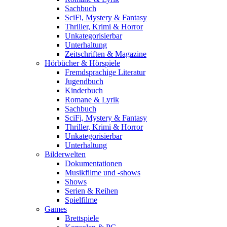
Sachbuch
SciFi, Mystery & Fantasy
Thriller, Krimi & Horror
Unkategorisierbar
Unterhaltung
Zeitschriften & Magazine
Hörbücher & Hörspiele
Fremdsprachige Literatur
Jugendbuch
Kinderbuch
Romane & Lyrik
Sachbuch
SciFi, Mystery & Fantasy
Thriller, Krimi & Horror
Unkategorisierbar
Unterhaltung
Bilderwelten
Dokumentationen
Musikfilme und -shows
Shows
Serien & Reihen
Spielfilme
Games
Brettspiele