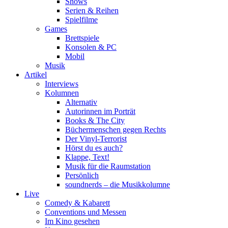
Shows
Serien & Reihen
Spielfilme
Games
Brettspiele
Konsolen & PC
Mobil
Musik
Artikel
Interviews
Kolumnen
Alternativ
Autorinnen im Porträt
Books & The City
Büchermenschen gegen Rechts
Der Vinyl-Terrorist
Hörst du es auch?
Klappe, Text!
Musik für die Raumstation
Persönlich
soundnerds – die Musikkolumne
Live
Comedy & Kabarett
Conventions und Messen
Im Kino gesehen