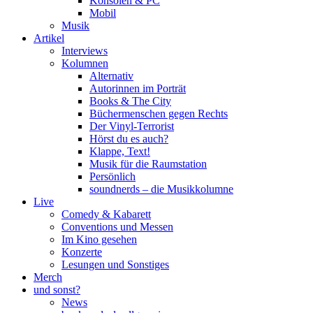
Konsolen & PC
Mobil
Musik
Artikel
Interviews
Kolumnen
Alternativ
Autorinnen im Porträt
Books & The City
Büchermenschen gegen Rechts
Der Vinyl-Terrorist
Hörst du es auch?
Klappe, Text!
Musik für die Raumstation
Persönlich
soundnerds – die Musikkolumne
Live
Comedy & Kabarett
Conventions und Messen
Im Kino gesehen
Konzerte
Lesungen und Sonstiges
Merch
und sonst?
News