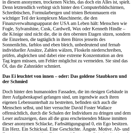
in diesem anonymen, trockenen Nichts, das doch ein Alles ist, spielt.
Denn letztendlich verbirgt sich hinter den Computerbildschirmen,
Schreibtischen, Formularbergen und tristen Betonmauern ein
wichtiger Teil der komplexen Maschinerie, die den
Finanzverwaltungsapparat der USA am Leben hält: Menschen wie
Fogle, Sylvanshine, Cusk, Cardwell, Wax oder Kenneth Hindle –
die Könige sind nicht die, die in den obersten Etagen sitzen, sondern
die Einzelnen, die tagtäglich in ihren Büros jenseits des
Sonnenlichts, farblos und eben bleich, unbedeutend und fernab
individueller Ansätze, Zahlen wälzen, Floskeln niederschreiben,
prüfen, abgleichen und dabei eine extreme Konzentration an den
Tag legen müssen, um Fehler möglichst zu vermeiden. Sie sind das
Öl, das die Zahnräder schmiert.
Das Ei leuchtet von innen – oder: Das goldene Staubkorn und
der Schmied
Doch hinter den humanoiden Fassaden, die im riesigen Gebäude in
ihrer Aufgabenkapsel gefangen sind, um irgendwie auch ihren
eigenen Lebensunterhalt zu bestreiten, befinden sich auch die
Menschen selbst, und hier versuchte David Foster Wallace
offensichtlich, durch die Schalen der Individuen zu dringen und dem
Leser aufzuzeigen, dass all die grau erscheinenden Mäuse inmitten
dieser anonymen Schlacke, Farbsättigungsgrad 0, ein Ego besitzen.
Ein Herz. Ein Schicksal. Eine Geschichte. Ängste. Motive. Ab- und