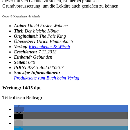
dieser mit viel Geduld zu stellen, ist hierbei praktisch
Grundvoraussetzung, um die Lektüre auch genießen zu können.
Cover © Kiepenheuer & Witsch
Autor:
David Foster Wallace
Titel:
Der bleiche König
Originaltitel:
The Pale King
Übersetzer:
Ulrich Blumenbach
Verlag:
Kiepenheuer & Witsch
Erschienen:
7
.
11.2013
Einband:
Gebunden
Seiten:
640
ISBN:
978-3-462-04556-7
Sonstige Informationen:
Produktseite zum Buch beim Verlag
Wertung: 14/15 dpt
Teile diesen Beitrag: