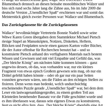
Blumenbach dennoch an diesen beinahe monolithischen Wälzer und
biss sich rund sechs Jahre lang die Zähne aus, bis im Jahr 2009 die
deutsche Version „Unendlicher Spaß“ erschienen war und somit das
Meisterstück gleich zweier Personen war: Wallace und Blumenbach.
Das Zurückgelassene für die Zurückgelassenen
Wallace‘ bevollmächtigte Vertreterin Bonnie Nadell sowie seine
Witwe Karen Green übergaben dem Stammlektor Michael Pietsch
riesige Stapel an Manuskripten, Notizen, Disketten, Heftern,
Blöcken und Festplatten sowie einen ganzen Karton voller Bücher,
die der Autor offenbar für Recherchen benutzt hat – und so
konstruierte Pietsch anhand des verfügbaren Materials nach bestem
Wissen und Gewissen und mit viel Empathie und Gefühl das, was
„Der bleiche König“ am nächsten hätte kommen können – ganz
ungewiss dessen, ob das, was vorhanden war, nur ein kleines
Fragment von etwas episch Großem gewesen sein mag, ob nur ein
Drittel gefehlt haben könnte – oder ob gar nur ein paar Seiten
vonnöten gewesen wären, um die Fäden an den richtigen Stellen zu
fixieren. Denn wenn man bedenkt, welch undurchsichtig
erscheinendes Puzzle gerade „Unendlicher Spaß“ war, bei dem dem
Leser ein lastwagenanhängergroßer, zu einem großen Teil aus
Kleinteilen bestehender Bausatz vor die Füße geschüttet wurde und
es ihm überlassen war, daraus sein eigenes Etwas zu konstruieren,
liegt es nicht allzu fern, dass „Der bleiche König“ ebenfalls eine Art