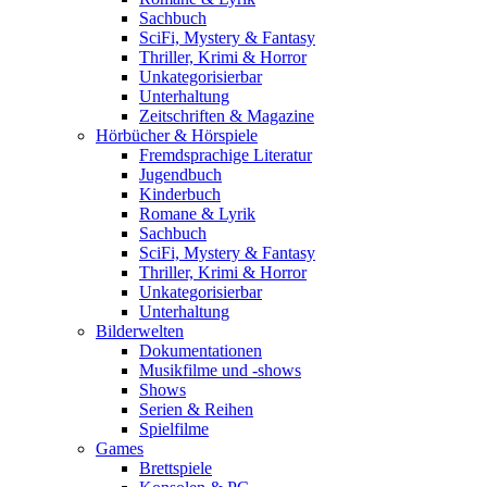
Sachbuch
SciFi, Mystery & Fantasy
Thriller, Krimi & Horror
Unkategorisierbar
Unterhaltung
Zeitschriften & Magazine
Hörbücher & Hörspiele
Fremdsprachige Literatur
Jugendbuch
Kinderbuch
Romane & Lyrik
Sachbuch
SciFi, Mystery & Fantasy
Thriller, Krimi & Horror
Unkategorisierbar
Unterhaltung
Bilderwelten
Dokumentationen
Musikfilme und -shows
Shows
Serien & Reihen
Spielfilme
Games
Brettspiele