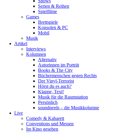
Shows
Serien & Reihen
Spielfilme
Games
Brettspiele
Konsolen & PC
Mobil
Musik
Artikel
Interviews
Kolumnen
Alternativ
Autorinnen im Porträt
Books & The City
Büchermenschen gegen Rechts
Der Vinyl-Terrorist
Hörst du es auch?
Klappe, Text!
Musik für die Raumstation
Persönlich
soundnerds – die Musikkolumne
Live
Comedy & Kabarett
Conventions und Messen
Im Kino gesehen