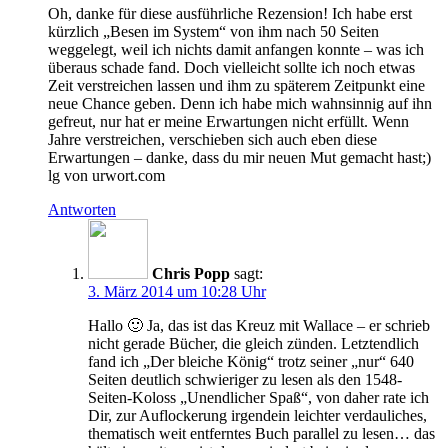
Oh, danke für diese ausführliche Rezension! Ich habe erst
kürzlich „Besen im System“ von ihm nach 50 Seiten
weggelegt, weil ich nichts damit anfangen konnte – was ich
überaus schade fand. Doch vielleicht sollte ich noch etwas
Zeit verstreichen lassen und ihm zu späterem Zeitpunkt eine
neue Chance geben. Denn ich habe mich wahnsinnig auf ihn
gefreut, nur hat er meine Erwartungen nicht erfüllt. Wenn
Jahre verstreichen, verschieben sich auch eben diese
Erwartungen – danke, dass du mir neuen Mut gemacht hast;)
lg von urwort.com
Antworten
Chris Popp
sagt:
3. März 2014 um 10:28 Uhr
Hallo 🙂 Ja, das ist das Kreuz mit Wallace – er schrieb
nicht gerade Bücher, die gleich zünden. Letztendlich
fand ich „Der bleiche König“ trotz seiner „nur“ 640
Seiten deutlich schwieriger zu lesen als den 1548-
Seiten-Koloss „Unendlicher Spaß“, von daher rate ich
Dir, zur Auflockerung irgendein leichter verdauliches,
thematisch weit entferntes Buch parallel zu lesen… das