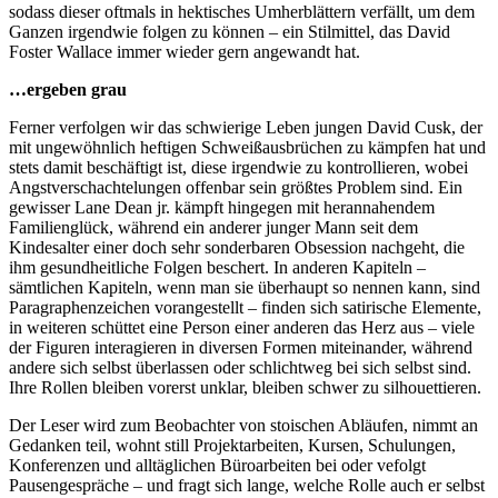
sodass dieser oftmals in hektisches Umherblättern verfällt, um dem
Ganzen irgendwie folgen zu können – ein Stilmittel, das David
Foster Wallace immer wieder gern angewandt hat.
…ergeben grau
Ferner verfolgen wir das schwierige Leben jungen David Cusk, der
mit ungewöhnlich heftigen Schweißausbrüchen zu kämpfen hat und
stets damit beschäftigt ist, diese irgendwie zu kontrollieren, wobei
Angstverschachtelungen offenbar sein größtes Problem sind. Ein
gewisser Lane Dean jr. kämpft hingegen mit herannahendem
Familienglück, während ein anderer junger Mann seit dem
Kindesalter einer doch sehr sonderbaren Obsession nachgeht, die
ihm gesundheitliche Folgen beschert. In anderen Kapiteln –
sämtlichen Kapiteln, wenn man sie überhaupt so nennen kann, sind
Paragraphenzeichen vorangestellt – finden sich satirische Elemente,
in weiteren schüttet eine Person einer anderen das Herz aus – viele
der Figuren interagieren in diversen Formen miteinander, während
andere sich selbst überlassen oder schlichtweg bei sich selbst sind.
Ihre Rollen bleiben vorerst unklar, bleiben schwer zu silhouettieren.
Der Leser wird zum Beobachter von stoischen Abläufen, nimmt an
Gedanken teil, wohnt still Projektarbeiten, Kursen, Schulungen,
Konferenzen und alltäglichen Büroarbeiten bei oder vefolgt
Pausengespräche – und fragt sich lange, welche Rolle auch er selbst