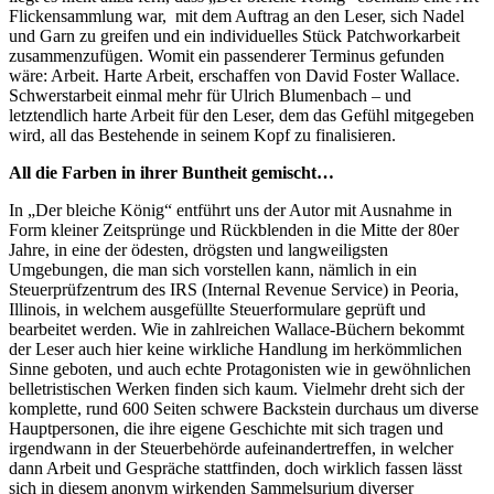
Flickensammlung war, mit dem Auftrag an den Leser, sich Nadel
und Garn zu greifen und ein individuelles Stück Patchworkarbeit
zusammenzufügen. Womit ein passenderer Terminus gefunden
wäre: Arbeit. Harte Arbeit, erschaffen von David Foster Wallace.
Schwerstarbeit einmal mehr für Ulrich Blumenbach – und
letztendlich harte Arbeit für den Leser, dem das Gefühl mitgegeben
wird, all das Bestehende in seinem Kopf zu finalisieren.
All die Farben in ihrer Buntheit gemischt…
In „Der bleiche König“ entführt uns der Autor mit Ausnahme in
Form kleiner Zeitsprünge und Rückblenden in die Mitte der 80er
Jahre, in eine der ödesten, drögsten und langweiligsten
Umgebungen, die man sich vorstellen kann, nämlich in ein
Steuerprüfzentrum des IRS (Internal Revenue Service) in Peoria,
Illinois, in welchem ausgefüllte Steuerformulare geprüft und
bearbeitet werden. Wie in zahlreichen Wallace-Büchern bekommt
der Leser auch hier keine wirkliche Handlung im herkömmlichen
Sinne geboten, und auch echte Protagonisten wie in gewöhnlichen
belletristischen Werken finden sich kaum. Vielmehr dreht sich der
komplette, rund 600 Seiten schwere Backstein durchaus um diverse
Hauptpersonen, die ihre eigene Geschichte mit sich tragen und
irgendwann in der Steuerbehörde aufeinandertreffen, in welcher
dann Arbeit und Gespräche stattfinden, doch wirklich fassen lässt
sich in diesem anonym wirkenden Sammelsurium diverser