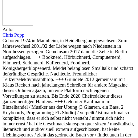
Autor
Chris Popp
Geboren 1974 in Mannheim, in Heidelberg aufgewachsen. Zum
Jahreswechsel 2001/02 der Liebe wegen nach Niedenstein in
Nordhessen gezogen. Gemeinsam 2017 dann die Zelte in Berlin
aufgeschlagen. +++ Booknerd, Hörbuchnerd, Computernerd,
Filmnerd, Seriennerd, Kaffeenerd, Foodnerd,
Königsbergerklopsenerd. Meidet belanglosen Smalltalk und schätzt
tiefgründige Gespräche. Nachteule. Freundlicher
Teilzeitselektivmisanthrop. +++ Gründete 2012 gemeinsam mit
Klaus Reckert nach jahrelangem Schreiben für andere Magazine
dieses Onlinemagazin, um eine Plattform nach eigenen
Vorstellungen zu starten. Bis Ende 2020 Chefredakteur dieses
ganzen nerdigen Haufens. +++ Gelernter Kaufmann im
Einzelhandel / Musiker aus der Übung (3 Gitarren, ein Bass, 2
Keyboards, Programming; FL Studio) / verpeilt / ist manchmal so
kompliziert, dass er sich selbst nicht versteht / nimmt sich nicht
immer ernst / hat die Geschmacksknospen quer sitzen / musikalisch,
literarisch und audiovisuell extrem aufgeschlossen, hat keine
Lieblingsgenres / zieht das gedruckte Buch vor / findet auch in der