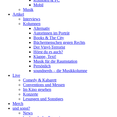
Konsolen & PC
Mobil
Musik
Artikel
Interviews
Kolumnen
Alternativ
Autorinnen im Porträt
Books & The City
Büchermenschen gegen Rechts
Der Vinyl-Terrorist
Hörst du es auch?
Klappe, Text!
Musik für die Raumstation
Persönlich
soundnerds – die Musikkolumne
Live
Comedy & Kabarett
Conventions und Messen
Im Kino gesehen
Konzerte
Lesungen und Sonstiges
Merch
und sonst?
News