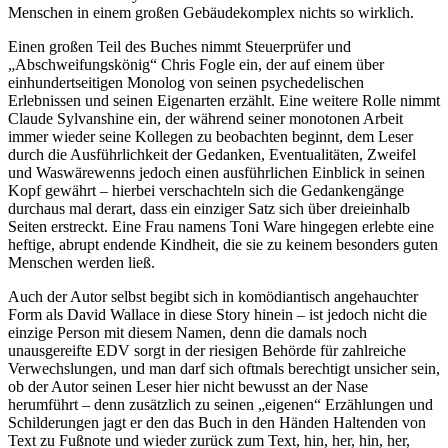
Menschen in einem großen Gebäudekomplex nichts so wirklich.
Einen großen Teil des Buches nimmt Steuerprüfer und
„Abschweifungskönig“ Chris Fogle ein, der auf einem über
einhundertseitigen Monolog von seinen psychedelischen
Erlebnissen und seinen Eigenarten erzählt. Eine weitere Rolle nimmt
Claude Sylvanshine ein, der während seiner monotonen Arbeit
immer wieder seine Kollegen zu beobachten beginnt, dem Leser
durch die Ausführlichkeit der Gedanken, Eventualitäten, Zweifel
und Waswärewenns jedoch einen ausführlichen Einblick in seinen
Kopf gewährt – hierbei verschachteln sich die Gedankengänge
durchaus mal derart, dass ein einziger Satz sich über dreieinhalb
Seiten erstreckt. Eine Frau namens Toni Ware hingegen erlebte eine
heftige, abrupt endende Kindheit, die sie zu keinem besonders guten
Menschen werden ließ.
Auch der Autor selbst begibt sich in komödiantisch angehauchter
Form als David Wallace in diese Story hinein – ist jedoch nicht die
einzige Person mit diesem Namen, denn die damals noch
unausgereifte EDV sorgt in der riesigen Behörde für zahlreiche
Verwechslungen, und man darf sich oftmals berechtigt unsicher sein,
ob der Autor seinen Leser hier nicht bewusst an der Nase
herumführt – denn zusätzlich zu seinen „eigenen“ Erzählungen und
Schilderungen jagt er den das Buch in den Händen Haltenden von
Text zu Fußnote und wieder zurück zum Text, hin, her, hin, her,