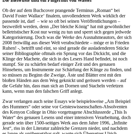
Die Bleiwüste und ein Fingerhut voll Wasser
Ob der auf dem Buchcover prangende Terminus „Roman“ bei
David Foster Wallace‘ finalem, unvollendetem Werk wirklich der
passende ist, darf – wie so oft bei seinen Veröffentlichungen –
bezweifelt werden, denn „Der bleiche König“ hat mit gewöhnlicher
belletristischer Kost nur wenig zu tun und sperrt sich gegen jedwede
Kategorisierung. Doch was die Werke des Ausnahmeautors, der sich
2008 freiwillig aus dieser Welt verabschiedete – möge er in Frieden
Ruhen! -, betrifft und eint, so sind gerade die ausladenderen Stücke
seiner Bibliographie oftmals ein Sprung vor das Dickicht, und die
Klinge der Machete, die sich in des Lesers Hand befindet, ist noch
stumpf. Sie zu schärfen bedarf einiger Zeit und des genauen
Hinsehens, um Instrumente zur Schärfung der Klinge zu finden, und
so müssen zu Beginn die Zweige, Äste und Blätter erst mit den
bloßen Händen aus dem Weg geknickt und gerissen werden – auf
die Gefahr hin, dass man sich an Dornen und Stacheln verletzen
kann, wenn man den falschen Griff anlegt.
Zwar verlangen auch seine Essays wie beispielsweise „Am Beispiel
des Hummers“ oder seine vor Geisteswissenschaften-Absolventen
des Kenyon College in Ohio vorgetragene Abschlussrede „This Is
Water“ des genauen Lesens und einer intensiven Verarbeitung, doch
gerade sein über 1500-seitiges Werk aus dem Jahre 1996, „Infinite
Jest“, riss in der Literatur zahlreiche Grenzen nieder, und nachdem
es lange als unübersetzbar galt, wagte sich Übersetzer Ulrich