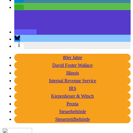
80er Jahre
David Foster Wallace
Illinois
Internal Revenue Service
IRS
Kiepenheuer & Witsch
Peoria
Steuerbehörde
Steuerprüfbehörde