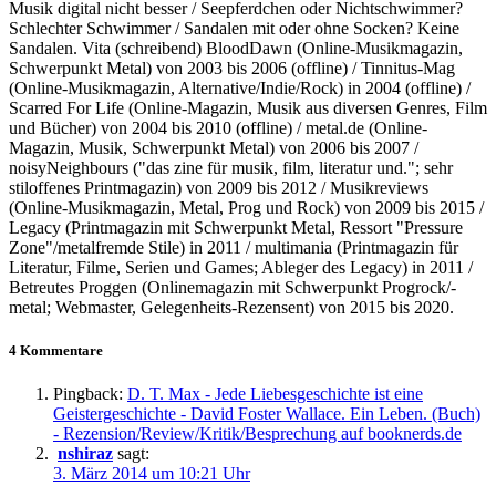
Musik digital nicht besser / Seepferdchen oder Nichtschwimmer?
Schlechter Schwimmer / Sandalen mit oder ohne Socken? Keine
Sandalen. Vita (schreibend) BloodDawn (Online-Musikmagazin,
Schwerpunkt Metal) von 2003 bis 2006 (offline) / Tinnitus-Mag
(Online-Musikmagazin, Alternative/Indie/Rock) in 2004 (offline) /
Scarred For Life (Online-Magazin, Musik aus diversen Genres, Film
und Bücher) von 2004 bis 2010 (offline) / metal.de (Online-
Magazin, Musik, Schwerpunkt Metal) von 2006 bis 2007 /
noisyNeighbours ("das zine für musik, film, literatur und."; sehr
stiloffenes Printmagazin) von 2009 bis 2012 / Musikreviews
(Online-Musikmagazin, Metal, Prog und Rock) von 2009 bis 2015 /
Legacy (Printmagazin mit Schwerpunkt Metal, Ressort "Pressure
Zone"/metalfremde Stile) in 2011 / multimania (Printmagazin für
Literatur, Filme, Serien und Games; Ableger des Legacy) in 2011 /
Betreutes Proggen (Onlinemagazin mit Schwerpunkt Progrock/-
metal; Webmaster, Gelegenheits-Rezensent) von 2015 bis 2020.
4 Kommentare
Pingback:
D. T. Max - Jede Liebesgeschichte ist eine
Geistergeschichte - David Foster Wallace. Ein Leben. (Buch)
- Rezension/Review/Kritik/Besprechung auf booknerds.de
nshiraz
sagt:
3. März 2014 um 10:21 Uhr