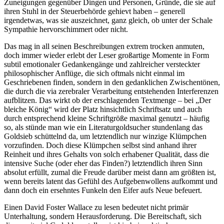
Zuneigungen gegenüber Dingen und Personen, Gründe, die sie auf
ihren Stuhl in der Steuerbehörde gehievt haben – generell
irgendetwas, was sie auszeichnet, ganz gleich, ob unter der Schale
Sympathie hervorschimmert oder nicht.
Das mag in all seinen Beschreibungen extrem trocken anmuten,
doch immer wieder erlebt der Leser großartige Momente in Form
subtil emotionaler Gedankengänge und zahlreicher versteckter
philosophischer Anflüge, die sich oftmals nicht einmal im
Geschriebenen finden, sondern in den gedanklichen Zwischentönen,
die durch die via zerebraler Verarbeitung entstehenden Interferenzen
aufblitzen. Das wirkt ob der erschlagenden Textmenge – bei „Der
bleiche König“ wird der Platz hinsichtlich Schriftsatz und auch
durch entsprechend kleine Schriftgröße maximal genutzt – häufig
so, als stünde man wie ein Literaturgoldsucher stundenlang das
Goldsieb schüttelnd da, um letztendlich nur winzige Klümpchen
vorzufinden. Doch diese Klümpchen selbst sind anhand ihrer
Reinheit und ihres Gehalts von solch erhabener Qualität, dass die
intensive Suche (oder eher das Finden?) letztendlich ihren Sinn
absolut erfüllt, zumal die Freude darüber meist dann am größten ist,
wenn bereits latent das Gefühl des Aufgebenwollens aufkommt und
dann doch ein ersehntes Funkeln den Eifer aufs Neue befeuert.
Einen David Foster Wallace zu lesen bedeutet nicht primär
Unterhaltung, sondern Herausforderung. Die Bereitschaft, sich