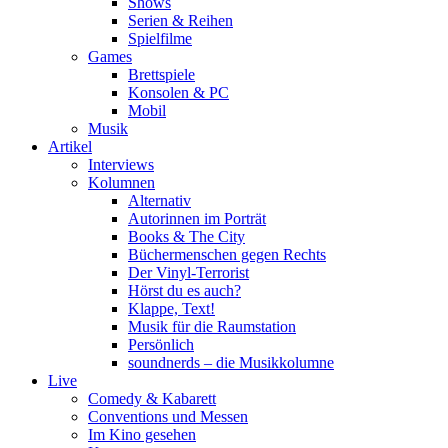
Shows
Serien & Reihen
Spielfilme
Games
Brettspiele
Konsolen & PC
Mobil
Musik
Artikel
Interviews
Kolumnen
Alternativ
Autorinnen im Porträt
Books & The City
Büchermenschen gegen Rechts
Der Vinyl-Terrorist
Hörst du es auch?
Klappe, Text!
Musik für die Raumstation
Persönlich
soundnerds – die Musikkolumne
Live
Comedy & Kabarett
Conventions und Messen
Im Kino gesehen