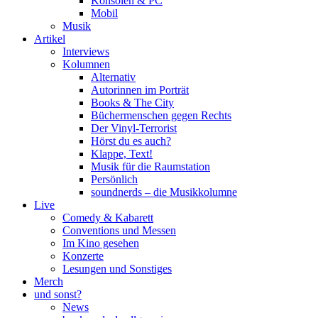
Konsolen & PC
Mobil
Musik
Artikel
Interviews
Kolumnen
Alternativ
Autorinnen im Porträt
Books & The City
Büchermenschen gegen Rechts
Der Vinyl-Terrorist
Hörst du es auch?
Klappe, Text!
Musik für die Raumstation
Persönlich
soundnerds – die Musikkolumne
Live
Comedy & Kabarett
Conventions und Messen
Im Kino gesehen
Konzerte
Lesungen und Sonstiges
Merch
und sonst?
News