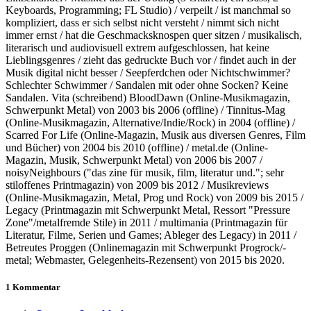
Keyboards, Programming; FL Studio) / verpeilt / ist manchmal so
kompliziert, dass er sich selbst nicht versteht / nimmt sich nicht
immer ernst / hat die Geschmacksknospen quer sitzen / musikalisch,
literarisch und audiovisuell extrem aufgeschlossen, hat keine
Lieblingsgenres / zieht das gedruckte Buch vor / findet auch in der
Musik digital nicht besser / Seepferdchen oder Nichtschwimmer?
Schlechter Schwimmer / Sandalen mit oder ohne Socken? Keine
Sandalen. Vita (schreibend) BloodDawn (Online-Musikmagazin,
Schwerpunkt Metal) von 2003 bis 2006 (offline) / Tinnitus-Mag
(Online-Musikmagazin, Alternative/Indie/Rock) in 2004 (offline) /
Scarred For Life (Online-Magazin, Musik aus diversen Genres, Film
und Bücher) von 2004 bis 2010 (offline) / metal.de (Online-
Magazin, Musik, Schwerpunkt Metal) von 2006 bis 2007 /
noisyNeighbours ("das zine für musik, film, literatur und."; sehr
stiloffenes Printmagazin) von 2009 bis 2012 / Musikreviews
(Online-Musikmagazin, Metal, Prog und Rock) von 2009 bis 2015 /
Legacy (Printmagazin mit Schwerpunkt Metal, Ressort "Pressure
Zone"/metalfremde Stile) in 2011 / multimania (Printmagazin für
Literatur, Filme, Serien und Games; Ableger des Legacy) in 2011 /
Betreutes Proggen (Onlinemagazin mit Schwerpunkt Progrock/-
metal; Webmaster, Gelegenheits-Rezensent) von 2015 bis 2020.
1 Kommentar