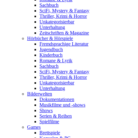
Sachbuch
SciFi, Mystery & Fantasy
Thriller, Krimi & Horror
Unkategorisierbar
Unterhaltung
Zeitschriften & Magazine
Hörbücher & Hörspiele
Fremdsprachige Literatur
Jugendbuch
Kinderbuch
Romane & Lyrik
Sachbuch
SciFi, Mystery & Fantasy
Thriller, Krimi & Horror
Unkategorisierbar
Unterhaltung
Bilderwelten
Dokumentationen
Musikfilme und -shows
Shows
Serien & Reihen
Spielfilme
Games
Brettspiele