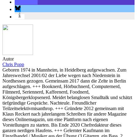
Autor
Chris Popp
Geboren 1974 in Mannheim, in Heidelberg aufgewachsen. Zum
Jahreswechsel 2001/02 der Liebe wegen nach Niedenstein in
Nordhessen gezogen. Gemeinsam 2017 dann die Zelte in Berlin
aufgeschlagen. +++ Booknerd, Hörbuchnerd, Computernerd,
Filmnerd, Seriennerd, Kaffeenerd, Foodnerd,
Königsbergerklopsenerd. Meidet belanglosen Smalltalk und schätzt
tiefgründige Gespräche. Nachteule. Freundlicher
Teilzeitselektivmisanthrop. +++ Gründete 2012 gemeinsam mit
Klaus Reckert nach jahrelangem Schreiben für andere Magazine
dieses Onlinemagazin, um eine Plattform nach eigenen
Vorstellungen zu starten. Bis Ende 2020 Chefredakteur dieses
ganzen nerdigen Haufens. +++ Gelernter Kaufmann im
Einzelhandel / Musiker aus der Übung (3 Gitarren, ein Bass, 2