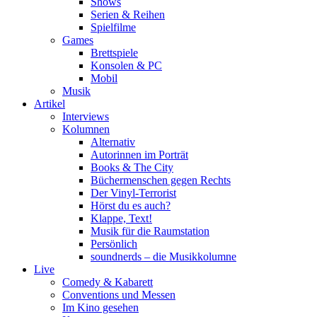
Shows
Serien & Reihen
Spielfilme
Games
Brettspiele
Konsolen & PC
Mobil
Musik
Artikel
Interviews
Kolumnen
Alternativ
Autorinnen im Porträt
Books & The City
Büchermenschen gegen Rechts
Der Vinyl-Terrorist
Hörst du es auch?
Klappe, Text!
Musik für die Raumstation
Persönlich
soundnerds – die Musikkolumne
Live
Comedy & Kabarett
Conventions und Messen
Im Kino gesehen