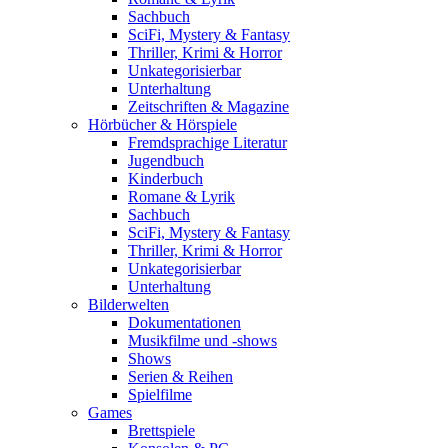
Sachbuch
SciFi, Mystery & Fantasy
Thriller, Krimi & Horror
Unkategorisierbar
Unterhaltung
Zeitschriften & Magazine
Hörbücher & Hörspiele
Fremdsprachige Literatur
Jugendbuch
Kinderbuch
Romane & Lyrik
Sachbuch
SciFi, Mystery & Fantasy
Thriller, Krimi & Horror
Unkategorisierbar
Unterhaltung
Bilderwelten
Dokumentationen
Musikfilme und -shows
Shows
Serien & Reihen
Spielfilme
Games
Brettspiele