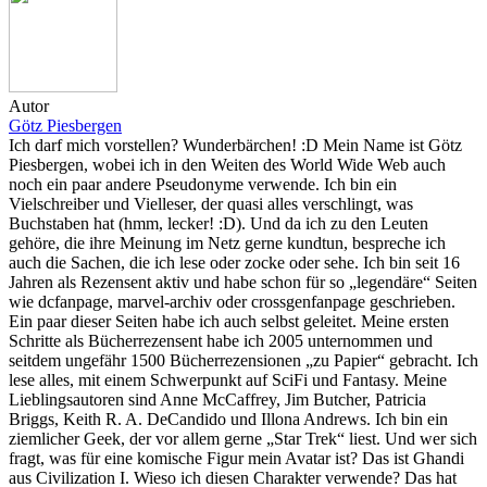
Autor
Götz Piesbergen
Ich darf mich vorstellen? Wunderbärchen! :D Mein Name ist Götz
Piesbergen, wobei ich in den Weiten des World Wide Web auch
noch ein paar andere Pseudonyme verwende. Ich bin ein
Vielschreiber und Vielleser, der quasi alles verschlingt, was
Buchstaben hat (hmm, lecker! :D). Und da ich zu den Leuten
gehöre, die ihre Meinung im Netz gerne kundtun, bespreche ich
auch die Sachen, die ich lese oder zocke oder sehe. Ich bin seit 16
Jahren als Rezensent aktiv und habe schon für so „legendäre“ Seiten
wie dcfanpage, marvel-archiv oder crossgenfanpage geschrieben.
Ein paar dieser Seiten habe ich auch selbst geleitet. Meine ersten
Schritte als Bücherrezensent habe ich 2005 unternommen und
seitdem ungefähr 1500 Bücherrezensionen „zu Papier“ gebracht. Ich
lese alles, mit einem Schwerpunkt auf SciFi und Fantasy. Meine
Lieblingsautoren sind Anne McCaffrey, Jim Butcher, Patricia
Briggs, Keith R. A. DeCandido und Illona Andrews. Ich bin ein
ziemlicher Geek, der vor allem gerne „Star Trek“ liest. Und wer sich
fragt, was für eine komische Figur mein Avatar ist? Das ist Ghandi
aus Civilization I. Wieso ich diesen Charakter verwende? Das hat