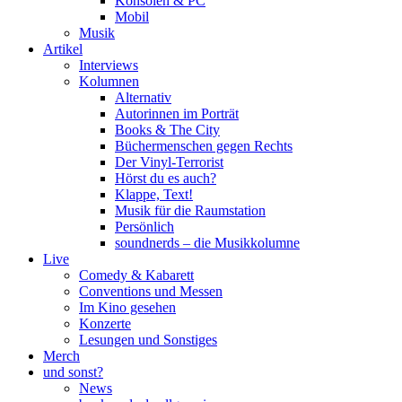
Konsolen & PC
Mobil
Musik
Artikel
Interviews
Kolumnen
Alternativ
Autorinnen im Porträt
Books & The City
Büchermenschen gegen Rechts
Der Vinyl-Terrorist
Hörst du es auch?
Klappe, Text!
Musik für die Raumstation
Persönlich
soundnerds – die Musikkolumne
Live
Comedy & Kabarett
Conventions und Messen
Im Kino gesehen
Konzerte
Lesungen und Sonstiges
Merch
und sonst?
News