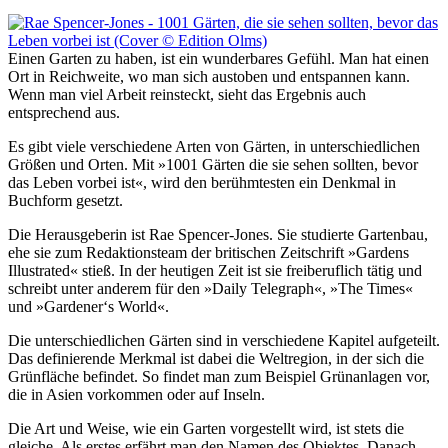
Einen Garten zu haben, ist ein wunderbares Gefühl. Man hat einen
Ort in Reichweite, wo man sich austoben und entspannen kann.
Wenn man viel Arbeit reinsteckt, sieht das Ergebnis auch
entsprechend aus.
Es gibt viele verschiedene Arten von Gärten, in unterschiedlichen
Größen und Orten. Mit »1001 Gärten die sie sehen sollten, bevor
das Leben vorbei ist«, wird den berühmtesten ein Denkmal in
Buchform gesetzt.
Die Herausgeberin ist Rae Spencer-Jones. Sie studierte Gartenbau,
ehe sie zum Redaktionsteam der britischen Zeitschrift »Gardens
Illustrated« stieß. In der heutigen Zeit ist sie freiberuflich tätig und
schreibt unter anderem für den »Daily Telegraph«, »The Times«
und »Gardener‘s World«.
Die unterschiedlichen Gärten sind in verschiedene Kapitel aufgeteilt.
Das definierende Merkmal ist dabei die Weltregion, in der sich die
Grünfläche befindet. So findet man zum Beispiel Grünanlagen vor,
die in Asien vorkommen oder auf Inseln.
Die Art und Weise, wie ein Garten vorgestellt wird, ist stets die
gleiche. Als erstes erfährt man den Namen des Objektes. Danach