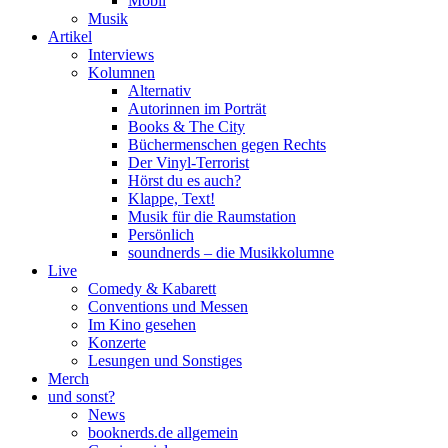
Mobil
Musik
Artikel
Interviews
Kolumnen
Alternativ
Autorinnen im Porträt
Books & The City
Büchermenschen gegen Rechts
Der Vinyl-Terrorist
Hörst du es auch?
Klappe, Text!
Musik für die Raumstation
Persönlich
soundnerds – die Musikkolumne
Live
Comedy & Kabarett
Conventions und Messen
Im Kino gesehen
Konzerte
Lesungen und Sonstiges
Merch
und sonst?
News
booknerds.de allgemein