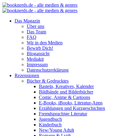
Das Magazin
Über uns
Das Team
FAQ
Wir in den Medien
Bewirb Dich!
Blogansicht
Mediakit
Impressum
Datenschutzerklärung
Rezensionen
Bücher & Gedrucktes
Basteln, Kreatives, Kalender
Bildbände und Bilderbücher
Comic, Anime & Cartoons
E-Books, iBooks, Literatur-Apps
Erzählungen und Kurzgeschichten
Fremdsprachige Literatur
Jugendbuch
Kinderbuch
New/Young Adult
Romane & Lyrik