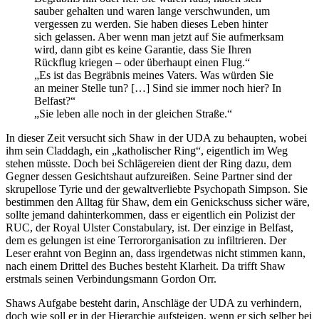
sauber gehalten und waren lange verschwunden, um
vergessen zu werden. Sie haben dieses Leben hinter
sich gelassen. Aber wenn man jetzt auf Sie aufmerksam
wird, dann gibt es keine Garantie, dass Sie Ihren
Rückflug kriegen – oder überhaupt einen Flug.“
„Es ist das Begräbnis meines Vaters. Was würden Sie
an meiner Stelle tun? […] Sind sie immer noch hier? In
Belfast?“
„Sie leben alle noch in der gleichen Straße.“
In dieser Zeit versucht sich Shaw in der UDA zu behaupten, wobei
ihm sein Claddagh, ein „katholischer Ring“, eigentlich im Weg
stehen müsste. Doch bei Schlägereien dient der Ring dazu, dem
Gegner dessen Gesichtshaut aufzureißen. Seine Partner sind der
skrupellose Tyrie und der gewaltverliebte Psychopath Simpson. Sie
bestimmen den Alltag für Shaw, dem ein Genickschuss sicher wäre,
sollte jemand dahinterkommen, dass er eigentlich ein Polizist der
RUC, der Royal Ulster Constabulary, ist. Der einzige in Belfast,
dem es gelungen ist eine Terrororganisation zu infiltrieren. Der
Leser erahnt von Beginn an, dass irgendetwas nicht stimmen kann,
nach einem Drittel des Buches besteht Klarheit. Da trifft Shaw
erstmals seinen Verbindungsmann Gordon Orr.
Shaws Aufgabe besteht darin, Anschläge der UDA zu verhindern,
doch wie soll er in der Hierarchie aufsteigen, wenn er sich selber bei