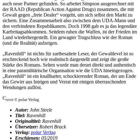
auch neue Partner gefunden. So arbeitet Simpson ausgerechnet mit
der RAAD (Republican Action Against Drugs) zusammen, die mit
Gewalt gegen „freie Dealer“ vorgeht, um sich selbst den Markt zu
sichern. Eine Zusammenarbeit also zwischen dem UDA-Mann und
den verfeindeten Republikanern. Doch 1998 gab es ja das legendäre
Karfreitagsabkommen. Seitdem ruhen die Waffen, ist der Frieden im
Land wiederhergestellt. Ein gewagter Trugschluss wie der Roman
(und die Realität) aufzeigen.
„Ravenhill“ ist nichts für zartbesaitete Leser, der Gewaltlevel ist so
erschreckend hoch wie realistisch dargestellt und zeigt die große
Stärke des Romans. Selten wurde man derart direkt und authentisch
in eine paramilitärische Organisation wie die UDA hineingezogen.
„Ravenhill“ ist ein knallharter, schockierender Roman, der am Ende
das Gewirr aus Intrigen und Verrat mit einigen überraschenden
Wendungen auflöst.
C
over © polar Verlag
Autor:
John Steele
Titel:
Ravenhill
Originaltitel:
Ravenhill
Übersetzer:
Robert Brack
Verlag:
polar Verlag
Erschienen:
05/2019