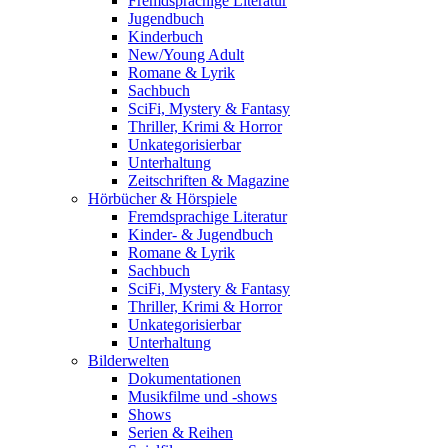
Fremdsprachige Literatur
Jugendbuch
Kinderbuch
New/Young Adult
Romane & Lyrik
Sachbuch
SciFi, Mystery & Fantasy
Thriller, Krimi & Horror
Unkategorisierbar
Unterhaltung
Zeitschriften & Magazine
Hörbücher & Hörspiele
Fremdsprachige Literatur
Kinder- & Jugendbuch
Romane & Lyrik
Sachbuch
SciFi, Mystery & Fantasy
Thriller, Krimi & Horror
Unkategorisierbar
Unterhaltung
Bilderwelten
Dokumentationen
Musikfilme und -shows
Shows
Serien & Reihen