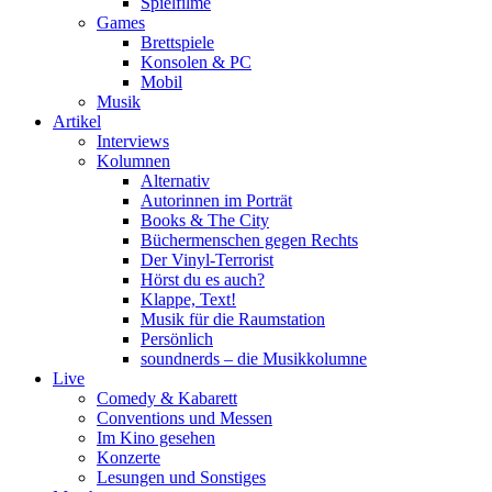
Spielfilme
Games
Brettspiele
Konsolen & PC
Mobil
Musik
Artikel
Interviews
Kolumnen
Alternativ
Autorinnen im Porträt
Books & The City
Büchermenschen gegen Rechts
Der Vinyl-Terrorist
Hörst du es auch?
Klappe, Text!
Musik für die Raumstation
Persönlich
soundnerds – die Musikkolumne
Live
Comedy & Kabarett
Conventions und Messen
Im Kino gesehen
Konzerte
Lesungen und Sonstiges