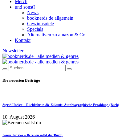
Merch
und sonst?
News
booknerds.de allgemein
Gewinnspiele
Specials
Alternativen zu amazon & Co.
Kontakt
Newsletter
Die neuesten Beiträge
Sigrid Undset – Rückkehr in die Zukunft. Autobiographische Erzählung (Buch)
10. August 2026
Kaisu Tuokko – Bereuen sollst du (Buch)