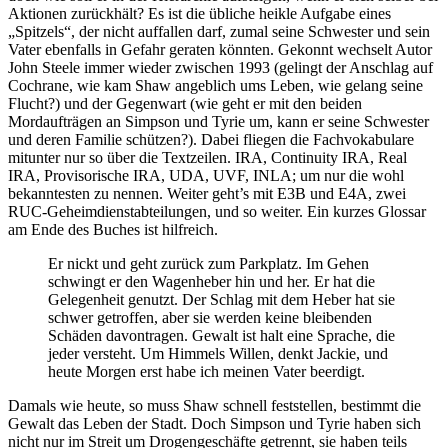
Aktionen zurückhält? Es ist die übliche heikle Aufgabe eines
„Spitzels“, der nicht auffallen darf, zumal seine Schwester und sein
Vater ebenfalls in Gefahr geraten könnten. Gekonnt wechselt Autor
John Steele immer wieder zwischen 1993 (gelingt der Anschlag auf
Cochrane, wie kam Shaw angeblich ums Leben, wie gelang seine
Flucht?) und der Gegenwart (wie geht er mit den beiden
Mordaufträgen an Simpson und Tyrie um, kann er seine Schwester
und deren Familie schützen?). Dabei fliegen die Fachvokabulare
mitunter nur so über die Textzeilen. IRA, Continuity IRA, Real
IRA, Provisorische IRA, UDA, UVF, INLA; um nur die wohl
bekanntesten zu nennen. Weiter geht’s mit E3B und E4A, zwei
RUC-Geheimdienstabteilungen, und so weiter. Ein kurzes Glossar
am Ende des Buches ist hilfreich.
Er nickt und geht zurück zum Parkplatz. Im Gehen
schwingt er den Wagenheber hin und her. Er hat die
Gelegenheit genutzt. Der Schlag mit dem Heber hat sie
schwer getroffen, aber sie werden keine bleibenden
Schäden davontragen. Gewalt ist halt eine Sprache, die
jeder versteht. Um Himmels Willen, denkt Jackie, und
heute Morgen erst habe ich meinen Vater beerdigt.
Damals wie heute, so muss Shaw schnell feststellen, bestimmt die
Gewalt das Leben der Stadt. Doch Simpson und Tyrie haben sich
nicht nur im Streit um Drogengeschäfte getrennt, sie haben teils