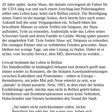
20 Jahre später. Jackie Shaw, der damals vorwiegend als Fahrer für
die UDA tätig war und nach einem Anschlag laut Polizeiangaben
selber ums Leben kam, kehrt nach Belfast zurück. Die Beerdigung
seines Vaters ist der traurige Anlass, doch bereits kurz nach seiner
Ankunft holt ihn seine Vergangenheit ein. Schnell bitten ihn
bewaffnete Männer zu einem Treffen mit Simpson, der Shaw
auffordert, Tyrie zu ermorden. Andernfalls wäre das Leben seiner
Schwester Sarah und deren Familie in Gefahr. Wenig später passiert
der umgekehrte Fall: Tyrie fordert Shaw auf, Simpson zu ermorden.
Die einstigen Partner sind zu verbitterten Feinden geworden. Shaw
bleiben nur wenige Tage, um eine Lösung zu finden. Dabei ist er
sicher, vom Security Service, dem MI5, überwacht zu werden…
Gewalt bestimmt das Leben in Belfast
Der Irlandkonflikt ist hinlänglich bekannt und dennoch greift man
immer wieder zu Romanen, die die brutalen Auseinandersetzungen
zwischen Katholiken und Protestanten – mitten in Europa –
thematisieren, um jedes Mal aufs Neue entsetzt zu sein, was
„damals“ in Irland passierte. Nein, 1993, in dem einer der beiden
Erzählstränge spielt, möchte man nicht in Belfast gelebt haben.
Schießereien und Bombenexplosionen waren keine Seltenheit,
Hubschrauber und Sirenen bestimmten den Sound der Stadt.
„Sie hätten nicht zurückkommen sollen, Jackie.
Begräbnis hin oder her. Sie waren raus, haben sich