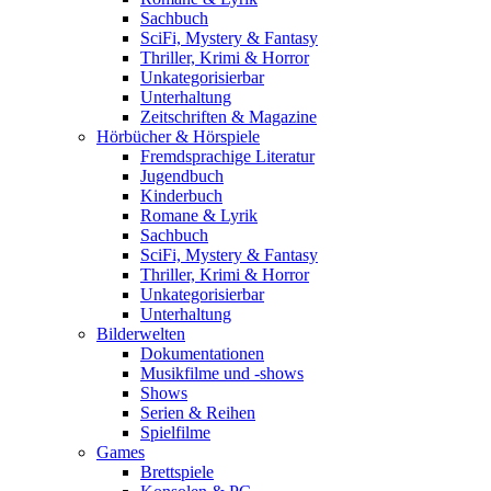
Sachbuch
SciFi, Mystery & Fantasy
Thriller, Krimi & Horror
Unkategorisierbar
Unterhaltung
Zeitschriften & Magazine
Hörbücher & Hörspiele
Fremdsprachige Literatur
Jugendbuch
Kinderbuch
Romane & Lyrik
Sachbuch
SciFi, Mystery & Fantasy
Thriller, Krimi & Horror
Unkategorisierbar
Unterhaltung
Bilderwelten
Dokumentationen
Musikfilme und -shows
Shows
Serien & Reihen
Spielfilme
Games
Brettspiele