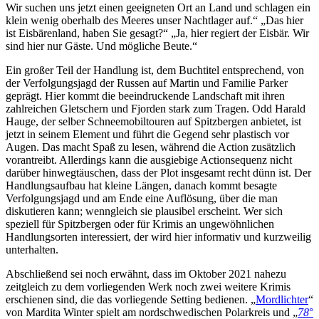
Wir suchen uns jetzt einen geeigneten Ort an Land und schlagen ein
klein wenig oberhalb des Meeres unser Nachtlager auf.“ „Das hier
ist Eisbärenland, haben Sie gesagt?“ „Ja, hier regiert der Eisbär. Wir
sind hier nur Gäste. Und mögliche Beute.“
Ein großer Teil der Handlung ist, dem Buchtitel entsprechend, von
der Verfolgungsjagd der Russen auf Martin und Familie Parker
geprägt. Hier kommt die beeindruckende Landschaft mit ihren
zahlreichen Gletschern und Fjorden stark zum Tragen. Odd Harald
Hauge, der selber Schneemobiltouren auf Spitzbergen anbietet, ist
jetzt in seinem Element und führt die Gegend sehr plastisch vor
Augen. Das macht Spaß zu lesen, während die Action zusätzlich
vorantreibt. Allerdings kann die ausgiebige Actionsequenz nicht
darüber hinwegtäuschen, dass der Plot insgesamt recht dünn ist. Der
Handlungsaufbau hat kleine Längen, danach kommt besagte
Verfolgungsjagd und am Ende eine Auflösung, über die man
diskutieren kann; wenngleich sie plausibel erscheint. Wer sich
speziell für Spitzbergen oder für Krimis an ungewöhnlichen
Handlungsorten interessiert, der wird hier informativ und kurzweilig
unterhalten.
Abschließend sei noch erwähnt, dass im Oktober 2021 nahezu
zeitgleich zu dem vorliegenden Werk noch zwei weitere Krimis
erschienen sind, die das vorliegende Setting bedienen. „
Mordlichter
“
von Mardita Winter spielt am nordschwedischen Polarkreis und „
78
°