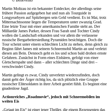
© Benevento
Martin Moltzau ist ein bekannter Entdecker, der allerdings seine
frühere Passion aufgegeben hat und nun als Tourguide in
Longyearbyen auf Spitzbergen sein Geld verdient. Es ist Mai, trotz
Mitternachtssonne liegen die Temperaturen unter zwanzig Grad.
Eine letzte Tour mit einer amerikanischen Familie steht an. Der
Milliardär James Parker, dessen Frau Sarah und Tochter Cindy
wollen die Landschaft erkunden und vor allem die verlassene
russische Bergarbeitersiedlung Pyramiden besichtigen. Doch die
Tour scheint unter einem schlechten Licht zu stehen, denn gleich zu
Beginn fährt James mit seinem Schneemobil Martin an und verletzt
diesen am Bein. Dennoch geht es los und schon bald drohen ernste
Gefahren. Zunächst in Form eines Eisbären, gefolgt von einer
Gletscherspalte und dann – aller schlechten Dinge sind drei –
verschwindet Cindy.
Martin gelingt es zwar, Cindy unverletzt wiederzufinden, doch
damit geht der Ärger richtig los, da sich plötzlich eine Gruppe
russischer Elitesoldaten in ihrer Arbeit gestört fühlt. Es beginnt eine
gnadenlose Jagd.
Actionreiches „Roadmovie“, jedoch mit Schneemobilen im
weiten Eis
„Gejagt im Eis“ ist einer jener Thriller, die einem Rezensenten das