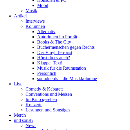
Konsolen & PC
Mobil
Musik
Artikel
Interviews
Kolumnen
Alternativ
Autorinnen im Porträt
Books & The City
Büchermenschen gegen Rechts
Der Vinyl-Terrorist
Hörst du es auch?
Klappe, Text!
Musik für die Raumstation
Persönlich
soundnerds – die Musikkolumne
Live
Comedy & Kabarett
Conventions und Messen
Im Kino gesehen
Konzerte
Lesungen und Sonstiges
Merch
und sonst?
News