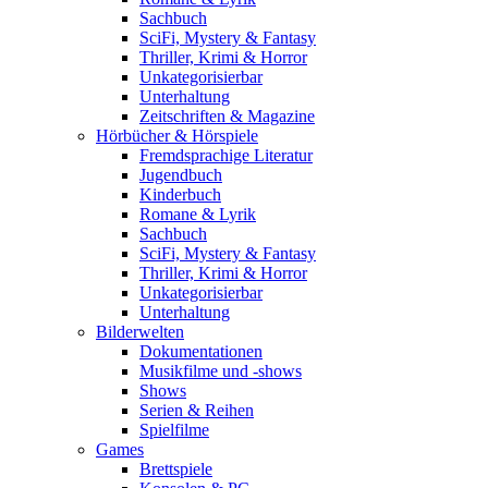
Sachbuch
SciFi, Mystery & Fantasy
Thriller, Krimi & Horror
Unkategorisierbar
Unterhaltung
Zeitschriften & Magazine
Hörbücher & Hörspiele
Fremdsprachige Literatur
Jugendbuch
Kinderbuch
Romane & Lyrik
Sachbuch
SciFi, Mystery & Fantasy
Thriller, Krimi & Horror
Unkategorisierbar
Unterhaltung
Bilderwelten
Dokumentationen
Musikfilme und -shows
Shows
Serien & Reihen
Spielfilme
Games
Brettspiele