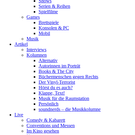
Shows
Serien & Reihen
Spielfilme
Games
Brettspiele
Konsolen & PC
Mobil
Musik
Artikel
Interviews
Kolumnen
Alternativ
Autorinnen im Porträt
Books & The City
Büchermenschen gegen Rechts
Der Vinyl-Terrorist
Hörst du es auch?
Klappe, Text!
Musik für die Raumstation
Persönlich
soundnerds – die Musikkolumne
Live
Comedy & Kabarett
Conventions und Messen
Im Kino gesehen