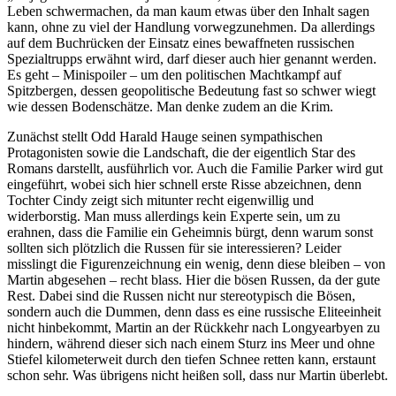
Leben schwermachen, da man kaum etwas über den Inhalt sagen
kann, ohne zu viel der Handlung vorwegzunehmen. Da allerdings
auf dem Buchrücken der Einsatz eines bewaffneten russischen
Spezialtrupps erwähnt wird, darf dieser auch hier genannt werden.
Es geht – Minispoiler – um den politischen Machtkampf auf
Spitzbergen, dessen geopolitische Bedeutung fast so schwer wiegt
wie dessen Bodenschätze. Man denke zudem an die Krim.
Zunächst stellt Odd Harald Hauge seinen sympathischen
Protagonisten sowie die Landschaft, die der eigentlich Star des
Romans darstellt, ausführlich vor. Auch die Familie Parker wird gut
eingeführt, wobei sich hier schnell erste Risse abzeichnen, denn
Tochter Cindy zeigt sich mitunter recht eigenwillig und
widerborstig. Man muss allerdings kein Experte sein, um zu
erahnen, dass die Familie ein Geheimnis bürgt, denn warum sonst
sollten sich plötzlich die Russen für sie interessieren? Leider
misslingt die Figurenzeichnung ein wenig, denn diese bleiben – von
Martin abgesehen – recht blass. Hier die bösen Russen, da der gute
Rest. Dabei sind die Russen nicht nur stereotypisch die Bösen,
sondern auch die Dummen, denn dass es eine russische Eliteeinheit
nicht hinbekommt, Martin an der Rückkehr nach Longyearbyen zu
hindern, während dieser sich nach einem Sturz ins Meer und ohne
Stiefel kilometerweit durch den tiefen Schnee retten kann, erstaunt
schon sehr. Was übrigens nicht heißen soll, dass nur Martin überlebt.