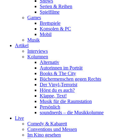
Shows
Serien & Reihen
Spielfilme
Games
Brettspiele
Konsolen & PC
Mobil
Musik
Artikel
Interviews
Kolumnen
Alternativ
Autorinnen im Porträt
Books & The City
Büchermenschen gegen Rechts
Der Vinyl-Terrorist
Hörst du es auch?
Klappe, Text!
Musik für die Raumstation
Persönlich
soundnerds – die Musikkolumne
Live
Comedy & Kabarett
Conventions und Messen
Im Kino gesehen