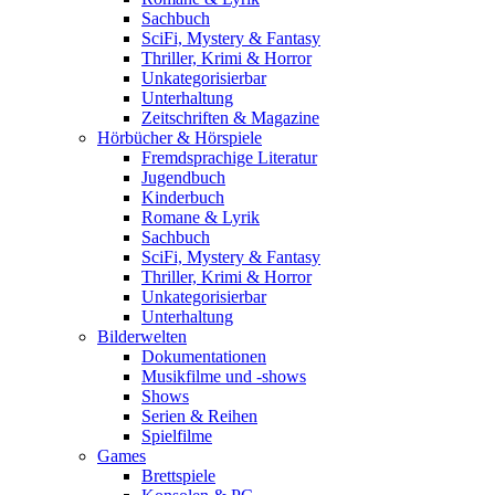
Sachbuch
SciFi, Mystery & Fantasy
Thriller, Krimi & Horror
Unkategorisierbar
Unterhaltung
Zeitschriften & Magazine
Hörbücher & Hörspiele
Fremdsprachige Literatur
Jugendbuch
Kinderbuch
Romane & Lyrik
Sachbuch
SciFi, Mystery & Fantasy
Thriller, Krimi & Horror
Unkategorisierbar
Unterhaltung
Bilderwelten
Dokumentationen
Musikfilme und -shows
Shows
Serien & Reihen
Spielfilme
Games
Brettspiele