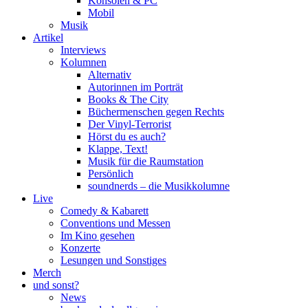
Konsolen & PC
Mobil
Musik
Artikel
Interviews
Kolumnen
Alternativ
Autorinnen im Porträt
Books & The City
Büchermenschen gegen Rechts
Der Vinyl-Terrorist
Hörst du es auch?
Klappe, Text!
Musik für die Raumstation
Persönlich
soundnerds – die Musikkolumne
Live
Comedy & Kabarett
Conventions und Messen
Im Kino gesehen
Konzerte
Lesungen und Sonstiges
Merch
und sonst?
News