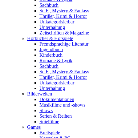
Sachbuch
SciFi, Mystery & Fantasy
Thriller, Krimi & Horror
Unkategorisierbar
Unterhaltung
Zeitschriften & Magazine
Hörbücher & Hörspiele
Fremdsprachige Literatur
Jugendbuch
Kinderbuch
Romane & Lyrik
Sachbuch
SciFi, Mystery & Fantasy
Thriller, Krimi & Horror
Unkategorisierbar
Unterhaltung
Bilderwelten
Dokumentationen
Musikfilme und -shows
Shows
Serien & Reihen
Spielfilme
Games
Brettspiele