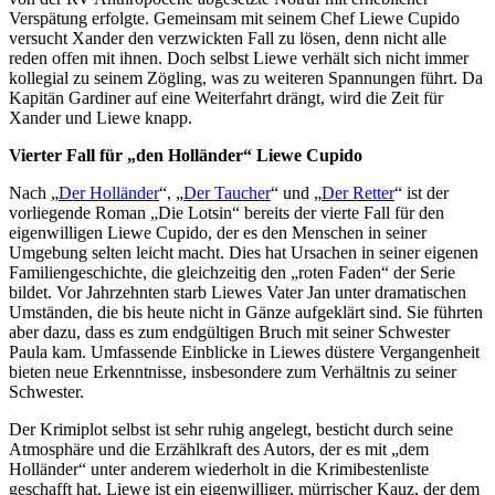
Verspätung erfolgte. Gemeinsam mit seinem Chef Liewe Cupido
versucht Xander den verzwickten Fall zu lösen, denn nicht alle
reden offen mit ihnen. Doch selbst Liewe verhält sich nicht immer
kollegial zu seinem Zögling, was zu weiteren Spannungen führt. Da
Kapitän Gardiner auf eine Weiterfahrt drängt, wird die Zeit für
Xander und Liewe knapp.
Vierter Fall für „den Holländer“ Liewe Cupido
Nach „
Der Holländer
“, „
Der Taucher
“ und „
Der Retter
“ ist der
vorliegende Roman „Die Lotsin“ bereits der vierte Fall für den
eigenwilligen Liewe Cupido, der es den Menschen in seiner
Umgebung selten leicht macht. Dies hat Ursachen in seiner eigenen
Familiengeschichte, die gleichzeitig den „roten Faden“ der Serie
bildet. Vor Jahrzehnten starb Liewes Vater Jan unter dramatischen
Umständen, die bis heute nicht in Gänze aufgeklärt sind. Sie führten
aber dazu, dass es zum endgültigen Bruch mit seiner Schwester
Paula kam. Umfassende Einblicke in Liewes düstere Vergangenheit
bieten neue Erkenntnisse, insbesondere zum Verhältnis zu seiner
Schwester.
Der Krimiplot selbst ist sehr ruhig angelegt, besticht durch seine
Atmosphäre und die Erzählkraft des Autors, der es mit „dem
Holländer“ unter anderem wiederholt in die Krimibestenliste
geschafft hat. Liewe ist ein eigenwilliger, mürrischer Kauz, der dem