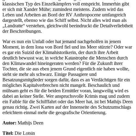
klassischen Typ des Einzelkämpfers voll entspricht. Immerhin gibt
er sich mit Xander Mühe; zumindest meistens. Zudem wird das
Leben und Arbeiten an Bord der RV Anthropocene umfangreich
dargestellt, ebenso wie das Schiff selbst. Nicht alles wird man als
„Landratte“ verstehen, gleichwohl beeindruckt die Detailverliebtheit
der Beschreibungen.
War es nun ein Unfall oder hat jemand nachgeholfen in jenem
Moment, in dem Iona von Bord fiel und ins Meer stürzte? Oder war
es gar ein Suizid der Klimahistorikerin, der durch ihre Arbeit
deutlich bewusst war, in welche Katastrophe die Menschen durch
den Klimawandel hineingeraten werden? Für die Zukunft ihrer
Tochter, die sie aus eben jenem Grund eigentlich nie haben wollte,
sieht sie mehr als schwarz. Einige Passagiere und
Besatzungsmitglieder sorgen dafür, dass es an Verdächtigen für ein
mögliches Kapitalverbrechen nicht mangelt. Beschaulich und
mühsam geht es für die beiden Ermittler voran, langweilig wird es
dabei an keiner Stelle. Wer anspruchsvolle Krimis mag und zudem
ein Faible für die Schifffahrt oder das Meer hat, ist bei Mathijs Deen
genau richtig. Zwei Karten auf der Innenseite des Schutzumschlags
erleichtern einmal mehr die geografische Orientierung.
Autor:
Mathijs Deen
Titel:
Die Lotsin