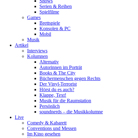
Shows
Serien & Reihen
Spielfilme
Games
Brettspiele
Konsolen & PC
Mobil
Musik
Artikel
Interviews
Kolumnen
Alternativ
Autorinnen im Porträt
Books & The City
Büchermenschen gegen Rechts
Der Vinyl-Terrorist
Hörst du es auch?
Klappe, Text!
Musik für die Raumstation
Persönlich
soundnerds – die Musikkolumne
Live
Comedy & Kabarett
Conventions und Messen
Im Kino gesehen