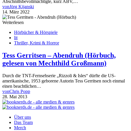
Abschnittsbevollmächtigte, kurz ABV,…
von
Jörg Kijanski
14. März 2022
Weiterlesen
Hörbücher & Hörspiele
lit
Thriller, Krimi & Horror
Tess Gerritsen – Abendruh (Hörbuch,
gelesen von Mechthild Großmann)
Durch die TNT-Fernsehserie „Rizzoli & Isles“ dürfte die US-
amerikanische, 1953 geborene Autorin Tess Gerritsen noch einmal
einen beachtlichen…
von
Chris Popp
28. Mai 2013
Über uns
Das Team
Merch