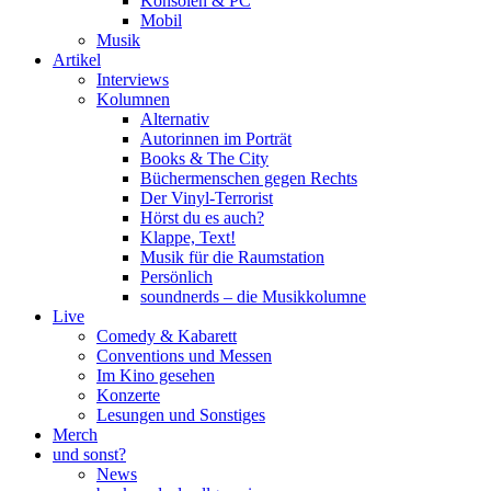
Konsolen & PC
Mobil
Musik
Artikel
Interviews
Kolumnen
Alternativ
Autorinnen im Porträt
Books & The City
Büchermenschen gegen Rechts
Der Vinyl-Terrorist
Hörst du es auch?
Klappe, Text!
Musik für die Raumstation
Persönlich
soundnerds – die Musikkolumne
Live
Comedy & Kabarett
Conventions und Messen
Im Kino gesehen
Konzerte
Lesungen und Sonstiges
Merch
und sonst?
News