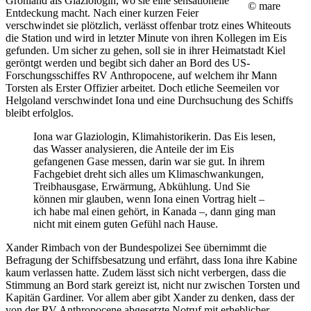
Grönland als Glaziologin, wo sie eine sensationelle
© mare
Entdeckung macht. Nach einer kurzen Feier
verschwindet sie plötzlich, verlässt offenbar trotz eines Whiteouts
die Station und wird in letzter Minute von ihren Kollegen im Eis
gefunden. Um sicher zu gehen, soll sie in ihrer Heimatstadt Kiel
geröntgt werden und begibt sich daher an Bord des US-
Forschungsschiffes RV Anthropocene, auf welchem ihr Mann
Torsten als Erster Offizier arbeitet. Doch etliche Seemeilen vor
Helgoland verschwindet Iona und eine Durchsuchung des Schiffs
bleibt erfolglos.
Iona war Glaziologin, Klimahistorikerin. Das Eis lesen,
das Wasser analysieren, die Anteile der im Eis
gefangenen Gase messen, darin war sie gut. In ihrem
Fachgebiet dreht sich alles um Klimaschwankungen,
Treibhausgase, Erwärmung, Abkühlung. Und Sie
können mir glauben, wenn Iona einen Vortrag hielt –
ich habe mal einen gehört, in Kanada –, dann ging man
nicht mit einem guten Gefühl nach Hause.
Xander Rimbach von der Bundespolizei See übernimmt die
Befragung der Schiffsbesatzung und erfährt, dass Iona ihre Kabine
kaum verlassen hatte. Zudem lässt sich nicht verbergen, dass die
Stimmung an Bord stark gereizt ist, nicht nur zwischen Torsten und
Kapitän Gardiner. Vor allem aber gibt Xander zu denken, dass der
von der RV Anthropocene abgesetzte Notruf mit erheblicher