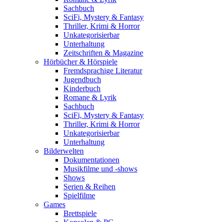
Sachbuch
SciFi, Mystery & Fantasy
Thriller, Krimi & Horror
Unkategorisierbar
Unterhaltung
Zeitschriften & Magazine
Hörbücher & Hörspiele
Fremdsprachige Literatur
Jugendbuch
Kinderbuch
Romane & Lyrik
Sachbuch
SciFi, Mystery & Fantasy
Thriller, Krimi & Horror
Unkategorisierbar
Unterhaltung
Bilderwelten
Dokumentationen
Musikfilme und -shows
Shows
Serien & Reihen
Spielfilme
Games
Brettspiele