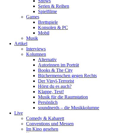
Shows
Serien & Reihen
Spielfilme
Games
Brettspiele
Konsolen & PC
Mobil
Musik
Artikel
Interviews
Kolumnen
Alternativ
Autorinnen im Porträt
Books & The City
Büchermenschen gegen Rechts
Der Vinyl-Terrorist
Hörst du es auch?
Klappe, Text!
Musik für die Raumstation
Persönlich
soundnerds – die Musikkolumne
Live
Comedy & Kabarett
Conventions und Messen
Im Kino gesehen