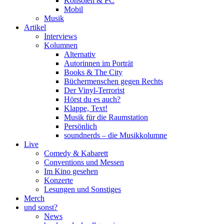
Konsolen & PC
Mobil
Musik
Artikel
Interviews
Kolumnen
Alternativ
Autorinnen im Porträt
Books & The City
Büchermenschen gegen Rechts
Der Vinyl-Terrorist
Hörst du es auch?
Klappe, Text!
Musik für die Raumstation
Persönlich
soundnerds – die Musikkolumne
Live
Comedy & Kabarett
Conventions und Messen
Im Kino gesehen
Konzerte
Lesungen und Sonstiges
Merch
und sonst?
News