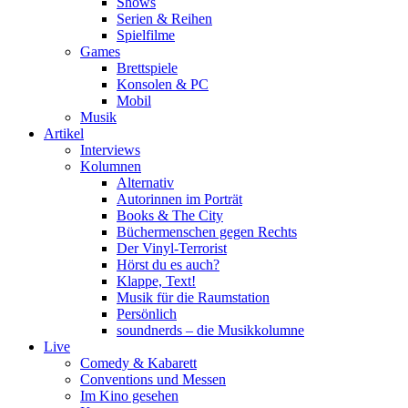
Shows
Serien & Reihen
Spielfilme
Games
Brettspiele
Konsolen & PC
Mobil
Musik
Artikel
Interviews
Kolumnen
Alternativ
Autorinnen im Porträt
Books & The City
Büchermenschen gegen Rechts
Der Vinyl-Terrorist
Hörst du es auch?
Klappe, Text!
Musik für die Raumstation
Persönlich
soundnerds – die Musikkolumne
Live
Comedy & Kabarett
Conventions und Messen
Im Kino gesehen