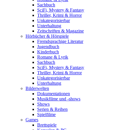
Sachbuch
SciFi, Mystery & Fantasy
Thriller, Krimi & Horror
Unkategorisierbar
Unterhaltung
Zeitschriften & Magazine
Hörbücher & Hörspiele
Fremdsprachige Literatur
Jugendbuch
Kinderbuch
Romane & Lyrik
Sachbuch
SciFi, Mystery & Fantasy
Thriller, Krimi & Horror
Unkategorisierbar
Unterhaltung
Bilderwelten
Dokumentationen
Musikfilme und -shows
Shows
Serien & Reihen
Spielfilme
Games
Brettspiele