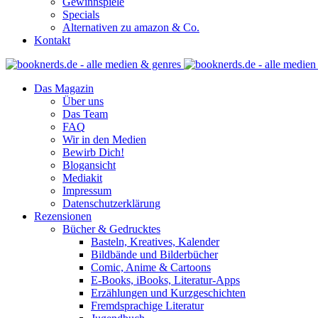
Gewinnspiele
Specials
Alternativen zu amazon & Co.
Kontakt
Das Magazin
Über uns
Das Team
FAQ
Wir in den Medien
Bewirb Dich!
Blogansicht
Mediakit
Impressum
Datenschutzerklärung
Rezensionen
Bücher & Gedrucktes
Basteln, Kreatives, Kalender
Bildbände und Bilderbücher
Comic, Anime & Cartoons
E-Books, iBooks, Literatur-Apps
Erzählungen und Kurzgeschichten
Fremdsprachige Literatur