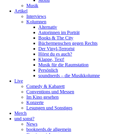
Mobil
Musik
Artikel
Interviews
Kolumnen
Alternativ
Autorinnen im Porträt
Books & The City
Büchermenschen gegen Rechts
Der Vinyl-Terrorist
Hörst du es auch?
Klappe, Text!
Musik für die Raumstation
Persönlich
soundnerds – die Musikkolumne
Live
Comedy & Kabarett
Conventions und Messen
Im Kino gesehen
Konzerte
Lesungen und Sonstiges
Merch
und sonst?
News
booknerds.de allgemein