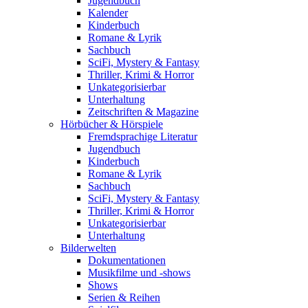
Jugendbuch
Kalender
Kinderbuch
Romane & Lyrik
Sachbuch
SciFi, Mystery & Fantasy
Thriller, Krimi & Horror
Unkategorisierbar
Unterhaltung
Zeitschriften & Magazine
Hörbücher & Hörspiele
Fremdsprachige Literatur
Jugendbuch
Kinderbuch
Romane & Lyrik
Sachbuch
SciFi, Mystery & Fantasy
Thriller, Krimi & Horror
Unkategorisierbar
Unterhaltung
Bilderwelten
Dokumentationen
Musikfilme und -shows
Shows
Serien & Reihen