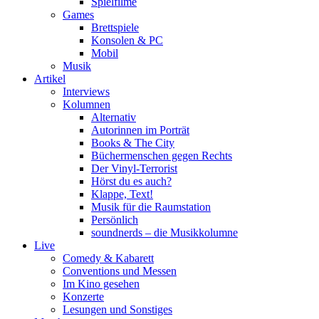
Spielfilme
Games
Brettspiele
Konsolen & PC
Mobil
Musik
Artikel
Interviews
Kolumnen
Alternativ
Autorinnen im Porträt
Books & The City
Büchermenschen gegen Rechts
Der Vinyl-Terrorist
Hörst du es auch?
Klappe, Text!
Musik für die Raumstation
Persönlich
soundnerds – die Musikkolumne
Live
Comedy & Kabarett
Conventions und Messen
Im Kino gesehen
Konzerte
Lesungen und Sonstiges