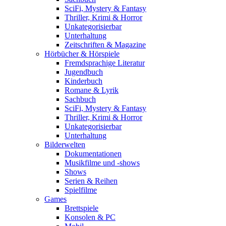
SciFi, Mystery & Fantasy
Thriller, Krimi & Horror
Unkategorisierbar
Unterhaltung
Zeitschriften & Magazine
Hörbücher & Hörspiele
Fremdsprachige Literatur
Jugendbuch
Kinderbuch
Romane & Lyrik
Sachbuch
SciFi, Mystery & Fantasy
Thriller, Krimi & Horror
Unkategorisierbar
Unterhaltung
Bilderwelten
Dokumentationen
Musikfilme und -shows
Shows
Serien & Reihen
Spielfilme
Games
Brettspiele
Konsolen & PC