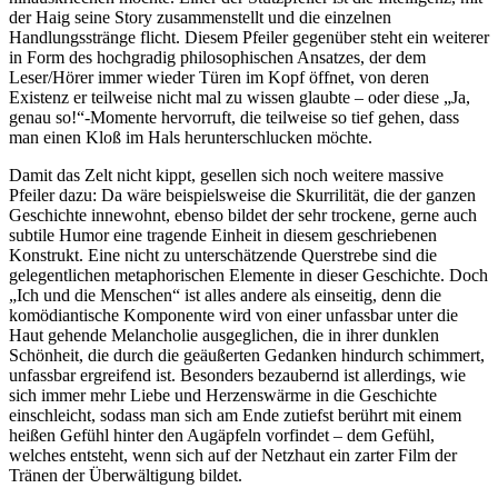
der Haig seine Story zusammenstellt und die einzelnen
Handlungsstränge flicht. Diesem Pfeiler gegenüber steht ein weiterer
in Form des hochgradig philosophischen Ansatzes, der dem
Leser/Hörer immer wieder Türen im Kopf öffnet, von deren
Existenz er teilweise nicht mal zu wissen glaubte – oder diese „Ja,
genau so!“-Momente hervorruft, die teilweise so tief gehen, dass
man einen Kloß im Hals herunterschlucken möchte.
Damit das Zelt nicht kippt, gesellen sich noch weitere massive
Pfeiler dazu: Da wäre beispielsweise die Skurrilität, die der ganzen
Geschichte innewohnt, ebenso bildet der sehr trockene, gerne auch
subtile Humor eine tragende Einheit in diesem geschriebenen
Konstrukt. Eine nicht zu unterschätzende Querstrebe sind die
gelegentlichen metaphorischen Elemente in dieser Geschichte. Doch
„Ich und die Menschen“ ist alles andere als einseitig, denn die
komödiantische Komponente wird von einer unfassbar unter die
Haut gehende Melancholie ausgeglichen, die in ihrer dunklen
Schönheit, die durch die geäußerten Gedanken hindurch schimmert,
unfassbar ergreifend ist. Besonders bezaubernd ist allerdings, wie
sich immer mehr Liebe und Herzenswärme in die Geschichte
einschleicht, sodass man sich am Ende zutiefst berührt mit einem
heißen Gefühl hinter den Augäpfeln vorfindet – dem Gefühl,
welches entsteht, wenn sich auf der Netzhaut ein zarter Film der
Tränen der Überwältigung bildet.