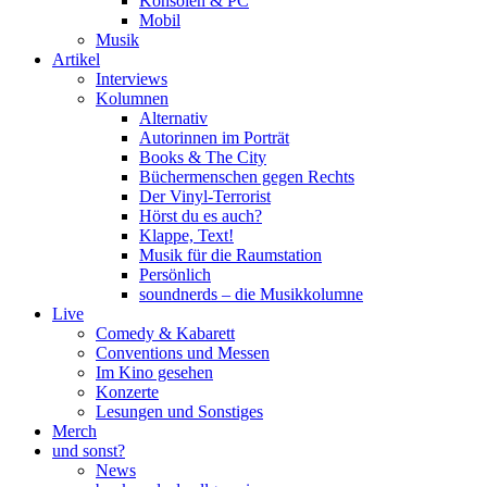
Konsolen & PC
Mobil
Musik
Artikel
Interviews
Kolumnen
Alternativ
Autorinnen im Porträt
Books & The City
Büchermenschen gegen Rechts
Der Vinyl-Terrorist
Hörst du es auch?
Klappe, Text!
Musik für die Raumstation
Persönlich
soundnerds – die Musikkolumne
Live
Comedy & Kabarett
Conventions und Messen
Im Kino gesehen
Konzerte
Lesungen und Sonstiges
Merch
und sonst?
News