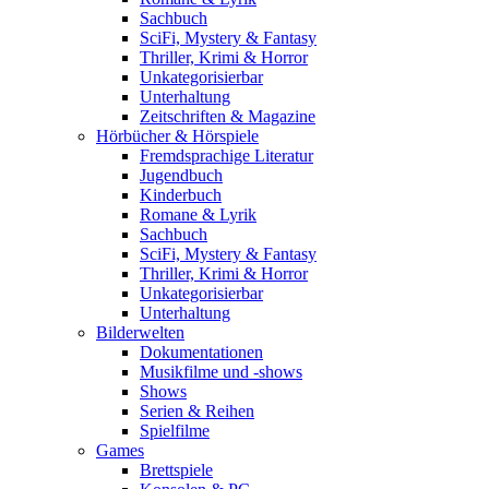
Sachbuch
SciFi, Mystery & Fantasy
Thriller, Krimi & Horror
Unkategorisierbar
Unterhaltung
Zeitschriften & Magazine
Hörbücher & Hörspiele
Fremdsprachige Literatur
Jugendbuch
Kinderbuch
Romane & Lyrik
Sachbuch
SciFi, Mystery & Fantasy
Thriller, Krimi & Horror
Unkategorisierbar
Unterhaltung
Bilderwelten
Dokumentationen
Musikfilme und -shows
Shows
Serien & Reihen
Spielfilme
Games
Brettspiele