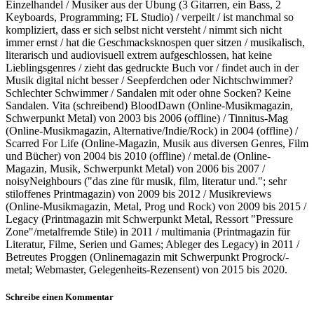
Einzelhandel / Musiker aus der Übung (3 Gitarren, ein Bass, 2
Keyboards, Programming; FL Studio) / verpeilt / ist manchmal so
kompliziert, dass er sich selbst nicht versteht / nimmt sich nicht
immer ernst / hat die Geschmacksknospen quer sitzen / musikalisch,
literarisch und audiovisuell extrem aufgeschlossen, hat keine
Lieblingsgenres / zieht das gedruckte Buch vor / findet auch in der
Musik digital nicht besser / Seepferdchen oder Nichtschwimmer?
Schlechter Schwimmer / Sandalen mit oder ohne Socken? Keine
Sandalen. Vita (schreibend) BloodDawn (Online-Musikmagazin,
Schwerpunkt Metal) von 2003 bis 2006 (offline) / Tinnitus-Mag
(Online-Musikmagazin, Alternative/Indie/Rock) in 2004 (offline) /
Scarred For Life (Online-Magazin, Musik aus diversen Genres, Film
und Bücher) von 2004 bis 2010 (offline) / metal.de (Online-
Magazin, Musik, Schwerpunkt Metal) von 2006 bis 2007 /
noisyNeighbours ("das zine für musik, film, literatur und."; sehr
stiloffenes Printmagazin) von 2009 bis 2012 / Musikreviews
(Online-Musikmagazin, Metal, Prog und Rock) von 2009 bis 2015 /
Legacy (Printmagazin mit Schwerpunkt Metal, Ressort "Pressure
Zone"/metalfremde Stile) in 2011 / multimania (Printmagazin für
Literatur, Filme, Serien und Games; Ableger des Legacy) in 2011 /
Betreutes Proggen (Onlinemagazin mit Schwerpunkt Progrock/-
metal; Webmaster, Gelegenheits-Rezensent) von 2015 bis 2020.
Schreibe einen Kommentar