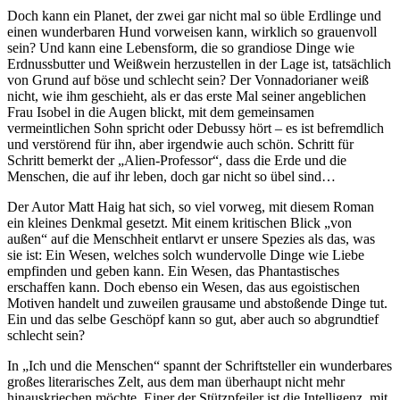
Doch kann ein Planet, der zwei gar nicht mal so üble Erdlinge und
einen wunderbaren Hund vorweisen kann, wirklich so grauenvoll
sein? Und kann eine Lebensform, die so grandiose Dinge wie
Erdnussbutter und Weißwein herzustellen in der Lage ist, tatsächlich
von Grund auf böse und schlecht sein? Der Vonnadorianer weiß
nicht, wie ihm geschieht, als er das erste Mal seiner angeblichen
Frau Isobel in die Augen blickt, mit dem gemeinsamen
vermeintlichen Sohn spricht oder Debussy hört – es ist befremdlich
und verstörend für ihn, aber irgendwie auch schön. Schritt für
Schritt bemerkt der „Alien-Professor“, dass die Erde und die
Menschen, die auf ihr leben, doch gar nicht so übel sind…
Der Autor Matt Haig hat sich, so viel vorweg, mit diesem Roman
ein kleines Denkmal gesetzt. Mit einem kritischen Blick „von
außen“ auf die Menschheit entlarvt er unsere Spezies als das, was
sie ist: Ein Wesen, welches solch wundervolle Dinge wie Liebe
empfinden und geben kann. Ein Wesen, das Phantastisches
erschaffen kann. Doch ebenso ein Wesen, das aus egoistischen
Motiven handelt und zuweilen grausame und abstoßende Dinge tut.
Ein und das selbe Geschöpf kann so gut, aber auch so abgrundtief
schlecht sein?
In „Ich und die Menschen“ spannt der Schriftsteller ein wunderbares
großes literarisches Zelt, aus dem man überhaupt nicht mehr
hinauskriechen möchte. Einer der Stützpfeiler ist die Intelligenz, mit