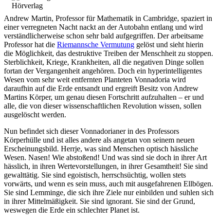
Andrew Martin, Professor für Mathematik in Cambridge, spaziert in
einer verregneten Nacht nackt an der Autobahn entlang und wird
verständlicherweise schon sehr bald aufgegriffen. Der arbeitsame
Professor hat die
Riemannsche Vermutung
gelöst und sieht hierin
die Möglichkeit, das destruktive Treiben der Menschheit zu stoppen.
Sterblichkeit, Kriege, Krankheiten, all die negativen Dinge sollen
fortan der Vergangenheit angehören. Doch ein hyperintelligentes
Wesen vom sehr weit entfernten Planteten Vonnadoria wird
daraufhin auf die Erde entsandt und ergreift Besitz von Andrew
Martins Körper, um genau diesen Fortschritt aufzuhalten – er und
alle, die von dieser wissenschaftlichen Revolution wissen, sollen
ausgelöscht werden.
Nun befindet sich dieser Vonnadorianer in des Professors
Körperhülle und ist alles andere als angetan von seinem neuen
Erscheinungsbild. Herrje, was sind Menschen optisch hässliche
Wesen. Nasen! Wie abstoßend! Und was sind sie doch in ihrer Art
hässlich, in ihren Wertevorstellungen, in ihrer Gesamtheit! Sie sind
gewalttätig. Sie sind egoistisch, herrschsüchtig, wollen stets
vorwärts, und wenn es sein muss, auch mit ausgefahrenen Ellbögen.
Sie sind Lemminge, die sich ihre Ziele nur einbilden und suhlen sich
in ihrer Mittelmäßigkeit. Sie sind ignorant. Sie sind der Grund,
weswegen die Erde ein schlechter Planet ist.