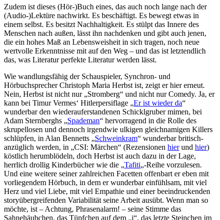
Zudem ist dieses (Hör-)Buch eines, das auch noch lange nach der
(Audio-)Lektüre nachwirkt. Es beschäftigt. Es bewegt etwas in
einem selbst. Es besitzt Nachhaltigkeit. Es stülpt das Innere des
Menschen nach außen, lässt ihn nachdenken und gibt auch jenen,
die ein hohes Maß an Lebensweisheit in sich tragen, noch neue
wertvolle Erkenntnisse mit auf den Weg – und das ist letztendlich
das, was Literatur perfekte Literatur werden lässt.
Wie wandlungsfähig der Schauspieler, Synchron- und
Hörbuchsprecher Christoph Maria Herbst ist, zeigt er hier erneut.
Nein, Herbst ist nicht nur „Stromberg“ und nicht nur Comedy. Ja, er
kann bei Timur Vermes‘ Hitlerpersiflage „
Er ist wieder da
“
wunderbar den wiederauferstandenen Schicklgruber mimen, bei
Adam Sternberghs „
Spademan
“ hervorragend in die Rolle des
skrupellosen und dennoch irgendwie ulkigen gleichnamigen Killers
schlüpfen, in Alan Bennetts „
Schweinkram
“ wunderbar britisch-
anzüglich werden, in „CSI: Märchen“ (Rezensionen
hier
und
hier
)
köstlich herumblödeln, doch Herbst ist auch dazu in der Lage,
herrlich drollig Kinderbücher wie die „
Tafiti
„-Reihe vorzulesen.
Und eine weitere seiner zahlreichen Facetten offenbart er eben mit
vorliegendem Hörbuch, in dem er wunderbar einfühlsam, mit viel
Herz und viel Liebe, mit viel Empathie und einer beeindruckenden
storyübergreifenden Variabilität seine Arbeit ausübt. Wenn man so
möchte, ist – Achtung, Phrasenalarm! – seine Stimme das
Sahnehäubchen, das Tüpfchen auf dem „i“, das letzte Steinchen im