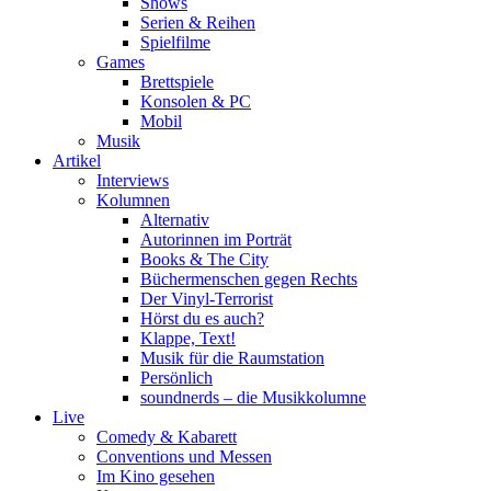
Shows
Serien & Reihen
Spielfilme
Games
Brettspiele
Konsolen & PC
Mobil
Musik
Artikel
Interviews
Kolumnen
Alternativ
Autorinnen im Porträt
Books & The City
Büchermenschen gegen Rechts
Der Vinyl-Terrorist
Hörst du es auch?
Klappe, Text!
Musik für die Raumstation
Persönlich
soundnerds – die Musikkolumne
Live
Comedy & Kabarett
Conventions und Messen
Im Kino gesehen