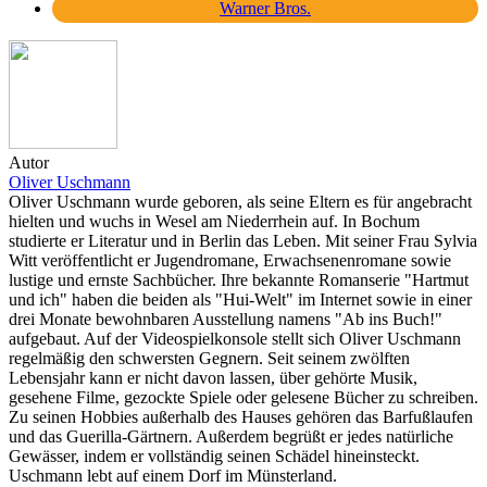
Warner Bros.
Autor
Oliver Uschmann
Oliver Uschmann wurde geboren, als seine Eltern es für angebracht
hielten und wuchs in Wesel am Niederrhein auf. In Bochum
studierte er Literatur und in Berlin das Leben. Mit seiner Frau Sylvia
Witt veröffentlicht er Jugendromane, Erwachsenenromane sowie
lustige und ernste Sachbücher. Ihre bekannte Romanserie "Hartmut
und ich" haben die beiden als "Hui-Welt" im Internet sowie in einer
drei Monate bewohnbaren Ausstellung namens "Ab ins Buch!"
aufgebaut. Auf der Videospielkonsole stellt sich Oliver Uschmann
regelmäßig den schwersten Gegnern. Seit seinem zwölften
Lebensjahr kann er nicht davon lassen, über gehörte Musik,
gesehene Filme, gezockte Spiele oder gelesene Bücher zu schreiben.
Zu seinen Hobbies außerhalb des Hauses gehören das Barfußlaufen
und das Guerilla-Gärtnern. Außerdem begrüßt er jedes natürliche
Gewässer, indem er vollständig seinen Schädel hineinsteckt.
Uschmann lebt auf einem Dorf im Münsterland.