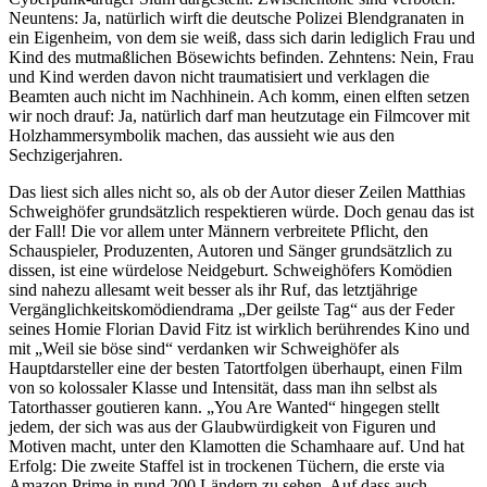
Neuntens: Ja, natürlich wirft die deutsche Polizei Blendgranaten in
ein Eigenheim, von dem sie weiß, dass sich darin lediglich Frau und
Kind des mutmaßlichen Bösewichts befinden. Zehntens: Nein, Frau
und Kind werden davon nicht traumatisiert und verklagen die
Beamten auch nicht im Nachhinein. Ach komm, einen elften setzen
wir noch drauf: Ja, natürlich darf man heutzutage ein Filmcover mit
Holzhammersymbolik machen, das aussieht wie aus den
Sechzigerjahren.
Das liest sich alles nicht so, als ob der Autor dieser Zeilen Matthias
Schweighöfer grundsätzlich respektieren würde. Doch genau das ist
der Fall! Die vor allem unter Männern verbreitete Pflicht, den
Schauspieler, Produzenten, Autoren und Sänger grundsätzlich zu
dissen, ist eine würdelose Neidgeburt. Schweighöfers Komödien
sind nahezu allesamt weit besser als ihr Ruf, das letztjährige
Vergänglichkeitskomödiendrama „Der geilste Tag“ aus der Feder
seines Homie Florian David Fitz ist wirklich berührendes Kino und
mit „Weil sie böse sind“ verdanken wir Schweighöfer als
Hauptdarsteller eine der besten Tatortfolgen überhaupt, einen Film
von so kolossaler Klasse und Intensität, dass man ihn selbst als
Tatorthasser goutieren kann. „You Are Wanted“ hingegen stellt
jedem, der sich was aus der Glaubwürdigkeit von Figuren und
Motiven macht, unter den Klamotten die Schamhaare auf. Und hat
Erfolg: Die zweite Staffel ist in trockenen Tüchern, die erste via
Amazon Prime in rund 200 Ländern zu sehen. Auf dass auch