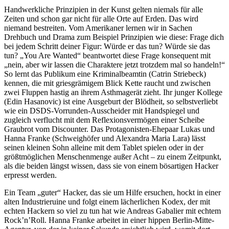
Handwerkliche Prinzipien in der Kunst gelten niemals für alle
Zeiten und schon gar nicht für alle Orte auf Erden. Das wird
niemand bestreiten. Vom Amerikaner lernen wir in Sachen
Drehbuch und Drama zum Beispiel Prinzipien wie diese: Frage dich
bei jedem Schritt deiner Figur: Würde er das tun? Würde sie das
tun? „You Are Wanted“ beantwortet diese Frage konsequent mit
„nein, aber wir lassen die Charaktere jetzt trotzdem mal so handeln!“
So lernt das Publikum eine Kriminalbeamtin (Catrin Striebeck)
kennen, die mit griesgrämigem Blick Kette raucht und zwischen
zwei Fluppen hastig an ihrem Asthmagerät zieht. Ihr junger Kollege
(Edin Hasanovic) ist eine Ausgeburt der Blödheit, so selbstverliebt
wie ein DSDS-Vorrunden-Ausscheider mit Handspiegel und
zugleich verflucht mit dem Reflexionsvermögen einer Scheibe
Graubrot vom Discounter. Das Protagonisten-Ehepaar Lukas und
Hanna Franke (Schweighöfer und Alexandra Maria Lara) lässt
seinen kleinen Sohn alleine mit dem Tablet spielen oder in der
größtmöglichen Menschenmenge außer Acht – zu einem Zeitpunkt,
als die beiden längst wissen, dass sie von einem bösartigen Hacker
erpresst werden.
Ein Team „guter“ Hacker, das sie um Hilfe ersuchen, hockt in einer
alten Industrieruine und folgt einem lächerlichen Kodex, der mit
echten Hackern so viel zu tun hat wie Andreas Gabalier mit echtem
Rock’n’Roll. Hanna Franke arbeitet in einer hippen Berlin-Mitte-