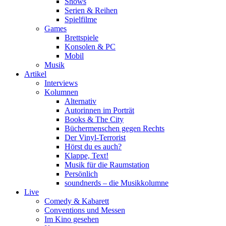
Shows
Serien & Reihen
Spielfilme
Games
Brettspiele
Konsolen & PC
Mobil
Musik
Artikel
Interviews
Kolumnen
Alternativ
Autorinnen im Porträt
Books & The City
Büchermenschen gegen Rechts
Der Vinyl-Terrorist
Hörst du es auch?
Klappe, Text!
Musik für die Raumstation
Persönlich
soundnerds – die Musikkolumne
Live
Comedy & Kabarett
Conventions und Messen
Im Kino gesehen