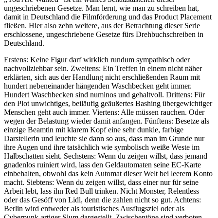
ungeschriebenen Gesetze. Man lernt, wie man zu schreiben hat,
damit in Deutschland die Filmförderung und das Product Placement
fließen. Hier also zehn weitere, aus der Betrachtung dieser Serie
erschlossene, ungeschriebene Gesetze fürs Drehbuchschreiben in
Deutschland.
Erstens: Keine Figur darf wirklich rundum sympathisch oder
nachvollziehbar sein. Zweitens: Ein Treffen in einem nicht näher
erklärten, sich aus der Handlung nicht erschließenden Raum mit
hundert nebeneinander hängenden Waschbecken geht immer.
Hundert Waschbecken sind numinos und gehaltvoll. Drittens: Für
den Plot unwichtiges, beiläufig geäußertes Bashing übergewichtiger
Menschen geht auch immer. Viertens: Alle müssen rauchen. Oder
wegen der Belastung wieder damit anfangen. Fünftens: Besetze als
einzige Beamtin mit klarem Kopf eine sehr dunkle, farbige
Darstellerin und leuchte sie dann so aus, dass man im Grunde nur
ihre Augen und ihre tatsächlich wie symbolisch weiße Weste im
Halbschatten sieht. Sechstens: Wenn du zeigen willst, dass jemand
gnadenlos ruiniert wird, lass den Geldautomaten seine EC-Karte
einbehalten, obwohl das kein Automat dieser Welt bei leerem Konto
macht. Siebtens: Wenn du zeigen willst, dass einer nur für seine
Arbeit lebt, lass ihn Red Bull trinken. Nicht Monster, Relentless
oder das Gesöff von Lidl, denn die zahlen nicht so gut. Achtens:
Berlin wird entweder als touristisches Ausflugsziel oder als
Cyberpunk-artiger Slum dargestellt. Zwischentöne sind verboten.