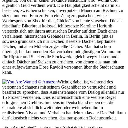
Agentur, von der in keiner Sekunde ersichtlich wird, womit dort
eigentlich Geld verdient wird. Die Haupttätigkeit scheint darin zu
bestehen, zwischen schicken, unverputzten Mauern am Rechner zu
sitzen und von Frau zu Frau ein Zeug zu quatschen, wie es
Werbespots von Sixx für die „Chicks“ von heute vorsehen. Die als
rätselhafte Bikerbraut kolossal fehlbesetzte Karoline Herfurth
versteckt sich mit ihrem autistischen Bruder auf dem Dach eines
verfallenen, historischen Gebäudes in Berlin. In Berlin gibt es
sowieso grundsätzlich nur Dächer. Besetzte Dächer, bepflanzte
Dächer, mit alten Möbeln zugestellte Dächer. Man hat schon
überlegt, bei kommenden Bauvorhaben mit günstigem Wohnraum
für Hipster und Slacker die Stockwerke gleich wegzulassen und
einfach Dächer auf Stelzen zu errichten, von denen aus man mit
einer aufgewärmten Dose Ravioli versonnen über die Stadt schauen
kann.
Wichtig dabei ist, während des
versonnen Schauens mit seinem Gegenüber so vernuschelt und
bassfrei zu sprechen, dass Außenstehende vom Dialog allenfalls nur
15 Prozent verstehen. Dies ist offensichtlich eine weitere Regel
erfolgreichen Drehbuschreibens in Deutschland neben der, die
Charaktere absichtlich weit unter oder weit neben ihrem
realistischen Niveau und Verhalten handeln zu lassen: Das Publikum
darf akustisch nichts verstehen, das transportiert Bedeutsamkeit.
„You Are Wanted“ ist ein wahres Schatzkästchen dieser