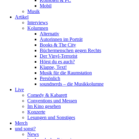
Konsolen & PC
Mobil
Musik
Artikel
Interviews
Kolumnen
Alternativ
Autorinnen im Porträt
Books & The City
Büchermenschen gegen Rechts
Der Vinyl-Terrorist
Hörst du es auch?
Klappe, Text!
Musik für die Raumstation
Persönlich
soundnerds – die Musikkolumne
Live
Comedy & Kabarett
Conventions und Messen
Im Kino gesehen
Konzerte
Lesungen und Sonstiges
Merch
und sonst?
News