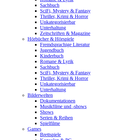
Sachbuch
SciFi, Mystery & Fantasy
Thriller, Krimi & Horror
Unkategorisierbar
Unterhaltung
Zeitschriften & Magazine
Hörbücher & Hörspiele
Fremdsprachige Literatur
Jugendbuch
Kinderbuch
Romane & Lyrik
Sachbuch
SciFi, Mystery & Fantasy
Thriller, Krimi & Horror
Unkategorisierbar
Unterhaltung
Bilderwelten
Dokumentationen
Musikfilme und -shows
Shows
Serien & Reihen
Spielfilme
Games
Brettspiele