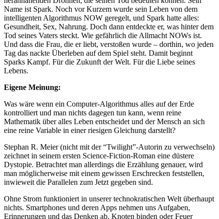
herannahenden Drohnen, die seinen Tod bedeuten können. Sein
Name ist Spark. Noch vor Kurzem wurde sein Leben von dem
intelligenten Algorithmus NOW geregelt, und Spark hatte alles:
Gesundheit, Sex, Nahrung. Doch dann entdeckte er, was hinter dem
Tod seines Vaters steckt. Wie gefährlich die Allmacht NOWs ist.
Und dass die Frau, die er liebt, verstoßen wurde – dorthin, wo jeden
Tag das nackte Überleben auf dem Spiel steht. Damit beginnt
Sparks Kampf. Für die Zukunft der Welt. Für die Liebe seines
Lebens.
Eigene Meinung:
Was wäre wenn ein Computer-Algorithmus alles auf der Erde
kontrolliert und man nichts dagegen tun kann, wenn reine
Mathematik über alles Leben entscheidet und der Mensch an sich
eine reine Variable in einer riesigen Gleichung darstellt?
Stephan R. Meier (nicht mit der “Twilight”-Autorin zu verwechseln)
zeichnet in seinem ersten Science-Fiction-Roman eine düstere
Dystopie. Betrachtet man allerdings die Erzählung genauer, wird
man möglicherweise mit einem gewissen Erschrecken feststellen,
inwieweit die Parallelen zum Jetzt gegeben sind.
Ohne Strom funktioniert in unserer technokratischen Welt überhaupt
nichts. Smartphones und deren Apps nehmen uns Aufgaben,
Erinnerungen und das Denken ab, Knoten binden oder Feuer