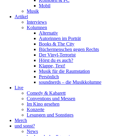
Konsolen & PC
Mobil
Musik
Artikel
Interviews
Kolumnen
Alternativ
Autorinnen im Porträt
Books & The City
Büchermenschen gegen Rechts
Der Vinyl-Terrorist
Hörst du es auch?
Klappe, Text!
Musik für die Raumstation
Persönlich
soundnerds – die Musikkolumne
Live
Comedy & Kabarett
Conventions und Messen
Im Kino gesehen
Konzerte
Lesungen und Sonstiges
Merch
und sonst?
News