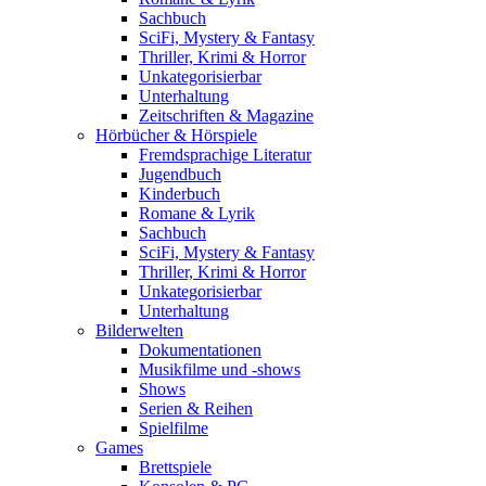
Sachbuch
SciFi, Mystery & Fantasy
Thriller, Krimi & Horror
Unkategorisierbar
Unterhaltung
Zeitschriften & Magazine
Hörbücher & Hörspiele
Fremdsprachige Literatur
Jugendbuch
Kinderbuch
Romane & Lyrik
Sachbuch
SciFi, Mystery & Fantasy
Thriller, Krimi & Horror
Unkategorisierbar
Unterhaltung
Bilderwelten
Dokumentationen
Musikfilme und -shows
Shows
Serien & Reihen
Spielfilme
Games
Brettspiele