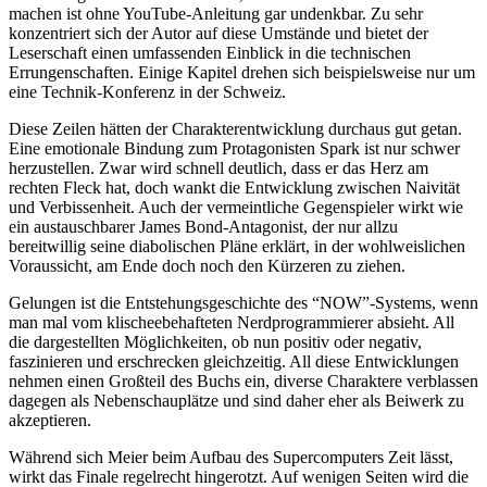
machen ist ohne YouTube-Anleitung gar undenkbar. Zu sehr
konzentriert sich der Autor auf diese Umstände und bietet der
Leserschaft einen umfassenden Einblick in die technischen
Errungenschaften. Einige Kapitel drehen sich beispielsweise nur um
eine Technik-Konferenz in der Schweiz.
Diese Zeilen hätten der Charakterentwicklung durchaus gut getan.
Eine emotionale Bindung zum Protagonisten Spark ist nur schwer
herzustellen. Zwar wird schnell deutlich, dass er das Herz am
rechten Fleck hat, doch wankt die Entwicklung zwischen Naivität
und Verbissenheit. Auch der vermeintliche Gegenspieler wirkt wie
ein austauschbarer James Bond-Antagonist, der nur allzu
bereitwillig seine diabolischen Pläne erklärt, in der wohlweislichen
Voraussicht, am Ende doch noch den Kürzeren zu ziehen.
Gelungen ist die Entstehungsgeschichte des “NOW”-Systems, wenn
man mal vom klischeebehafteten Nerdprogrammierer absieht. All
die dargestellten Möglichkeiten, ob nun positiv oder negativ,
faszinieren und erschrecken gleichzeitig. All diese Entwicklungen
nehmen einen Großteil des Buchs ein, diverse Charaktere verblassen
dagegen als Nebenschauplätze und sind daher eher als Beiwerk zu
akzeptieren.
Während sich Meier beim Aufbau des Supercomputers Zeit lässt,
wirkt das Finale regelrecht hingerotzt. Auf wenigen Seiten wird die