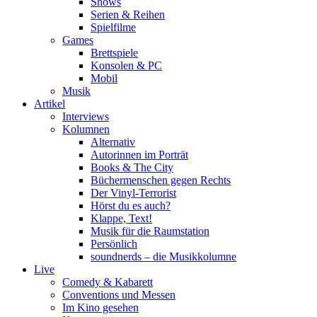
Shows
Serien & Reihen
Spielfilme
Games
Brettspiele
Konsolen & PC
Mobil
Musik
Artikel
Interviews
Kolumnen
Alternativ
Autorinnen im Porträt
Books & The City
Büchermenschen gegen Rechts
Der Vinyl-Terrorist
Hörst du es auch?
Klappe, Text!
Musik für die Raumstation
Persönlich
soundnerds – die Musikkolumne
Live
Comedy & Kabarett
Conventions und Messen
Im Kino gesehen