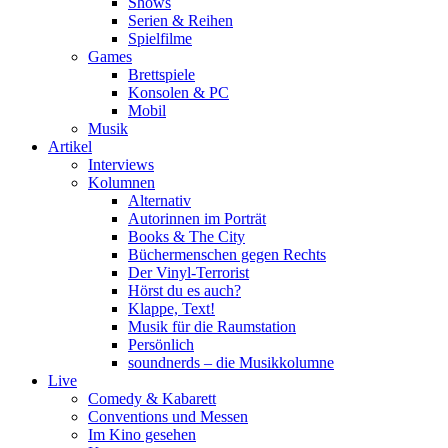
Shows
Serien & Reihen
Spielfilme
Games
Brettspiele
Konsolen & PC
Mobil
Musik
Artikel
Interviews
Kolumnen
Alternativ
Autorinnen im Porträt
Books & The City
Büchermenschen gegen Rechts
Der Vinyl-Terrorist
Hörst du es auch?
Klappe, Text!
Musik für die Raumstation
Persönlich
soundnerds – die Musikkolumne
Live
Comedy & Kabarett
Conventions und Messen
Im Kino gesehen