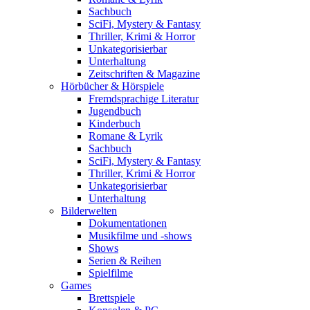
Sachbuch
SciFi, Mystery & Fantasy
Thriller, Krimi & Horror
Unkategorisierbar
Unterhaltung
Zeitschriften & Magazine
Hörbücher & Hörspiele
Fremdsprachige Literatur
Jugendbuch
Kinderbuch
Romane & Lyrik
Sachbuch
SciFi, Mystery & Fantasy
Thriller, Krimi & Horror
Unkategorisierbar
Unterhaltung
Bilderwelten
Dokumentationen
Musikfilme und -shows
Shows
Serien & Reihen
Spielfilme
Games
Brettspiele