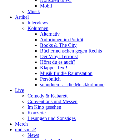
Konsolen & PC
Mobil
Musik
Artikel
Interviews
Kolumnen
Alternativ
Autorinnen im Porträt
Books & The City
Büchermenschen gegen Rechts
Der Vinyl-Terrorist
Hörst du es auch?
Klappe, Text!
Musik für die Raumstation
Persönlich
soundnerds – die Musikkolumne
Live
Comedy & Kabarett
Conventions und Messen
Im Kino gesehen
Konzerte
Lesungen und Sonstiges
Merch
und sonst?
News