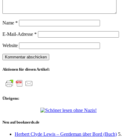
Name
*
E-Mail-Adresse
*
Website
Aktionen für diesen Artikel:
Übrigens:
Neu auf booknerds.de
Herbert Clyde Lewis – Gentleman über Bord (Buch)
5.