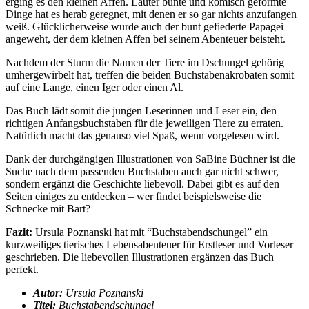
erging es den kleinen Affen. Lauter bunte und komisch geformte
Dinge hat es herab geregnet, mit denen er so gar nichts anzufangen
weiß. Glücklicherweise wurde auch der bunt gefiederte Papagei
angeweht, der dem kleinen Affen bei seinem Abenteuer beisteht.
Nachdem der Sturm die Namen der Tiere im Dschungel gehörig
umhergewirbelt hat, treffen die beiden Buchstabenakrobaten somit
auf eine Lange, einen Iger oder einen Al.
Das Buch lädt somit die jungen Leserinnen und Leser ein, den
richtigen Anfangsbuchstaben für die jeweiligen Tiere zu erraten.
Natürlich macht das genauso viel Spaß, wenn vorgelesen wird.
Dank der durchgängigen Illustrationen von SaBine Büchner ist die
Suche nach dem passenden Buchstaben auch gar nicht schwer,
sondern ergänzt die Geschichte liebevoll. Dabei gibt es auf den
Seiten einiges zu entdecken – wer findet beispielsweise die
Schnecke mit Bart?
Fazit:
Ursula Poznanski hat mit “Buchstabendschungel” ein
kurzweiliges tierisches Lebensabenteuer für Erstleser und Vorleser
geschrieben. Die liebevollen Illustrationen ergänzen das Buch
perfekt.
Autor:
Ursula Poznanski
Titel:
Buchstabendschungel