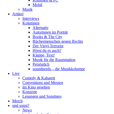
Konsolen & PC
Mobil
Musik
Artikel
Interviews
Kolumnen
Alternativ
Autorinnen im Porträt
Books & The City
Büchermenschen gegen Rechts
Der Vinyl-Terrorist
Hörst du es auch?
Klappe, Text!
Musik für die Raumstation
Persönlich
soundnerds – die Musikkolumne
Live
Comedy & Kabarett
Conventions und Messen
Im Kino gesehen
Konzerte
Lesungen und Sonstiges
Merch
und sonst?
News