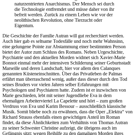
naturzentrierten Anarchismus. Der Mensch sei durch
die Technologie entfremdet und müsse daher von ihr
befreit werden. Zurück zu einem Leben wie vor der
neolithischen Revolution, ohne Tierzucht oder
Eigentum.
Die Geschichte der Familie Autran will gut recherchiert werden.
Auch hier gab es seltsame Todesfälle und noch mehr Wahnsinn,
eine gelungene Pointe zur Abstammung einer bestimmten Person
bietet der Autor zum Schluss des Romans. Neben Urgeschichte,
Psychiatrie und den aktuellen Morden widmet sich Xavier-Marie
Bonnot einmal mehr der intensiven Schilderung seiner Geburtsstadt
Marseille und deren Landschaft, hier vor allem den Calanques
genannten Küsteneinschnitten. Über das Privatleben de Palmas
erfährt man überraschend wenig, außer dass dieser durch den Tod
seines Bruders vor vielen Jahren selber Erfahrungen mit
Psychologen und Psychiatern hatte. Zudem ist er inzwischen von
Marie geschieden, lebt mit seiner Jugendliebe Eva in dem
ehemaligen Arbeiterviertel La Capelette und hört – zum großen
Verdruss von Eva und Karim Bessour – ausschließlich klassische
Musik. Somit bliebe noch zu erwähnen, dass die Oper „Elektra“ von
Richard Strauss ebenfalls einen gewichtigen Anteil im Roman
findet, da diese Ähnlichkeiten zum Verhältnis von Thomas Autran
zu seiner Schwester Christine aufzeigt, die übrigens auch im
Gefängnis sitzt; wegen Beihilfe zu den damaligen Morden ihres