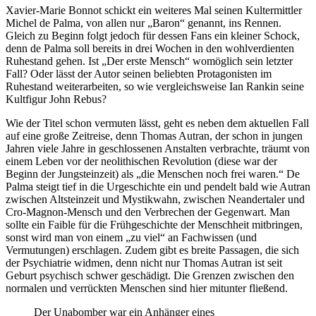
Xavier-Marie Bonnot schickt ein weiteres Mal seinen Kultermittler
Michel de Palma, von allen nur „Baron“ genannt, ins Rennen.
Gleich zu Beginn folgt jedoch für dessen Fans ein kleiner Schock,
denn de Palma soll bereits in drei Wochen in den wohlverdienten
Ruhestand gehen. Ist „Der erste Mensch“ womöglich sein letzter
Fall? Oder lässt der Autor seinen beliebten Protagonisten im
Ruhestand weiterarbeiten, so wie vergleichsweise Ian Rankin seine
Kultfigur John Rebus?
Wie der Titel schon vermuten lässt, geht es neben dem aktuellen Fall
auf eine große Zeitreise, denn Thomas Autran, der schon in jungen
Jahren viele Jahre in geschlossenen Anstalten verbrachte, träumt von
einem Leben vor der neolithischen Revolution (diese war der
Beginn der Jungsteinzeit) als „die Menschen noch frei waren.“ De
Palma steigt tief in die Urgeschichte ein und pendelt bald wie Autran
zwischen Altsteinzeit und Mystikwahn, zwischen Neandertaler und
Cro-Magnon-Mensch und den Verbrechen der Gegenwart. Man
sollte ein Faible für die Frühgeschichte der Menschheit mitbringen,
sonst wird man von einem „zu viel“ an Fachwissen (und
Vermutungen) erschlagen. Zudem gibt es breite Passagen, die sich
der Psychiatrie widmen, denn nicht nur Thomas Autran ist seit
Geburt psychisch schwer geschädigt. Die Grenzen zwischen den
normalen und verrückten Menschen sind hier mitunter fließend.
Der Unabomber war ein Anhänger eines