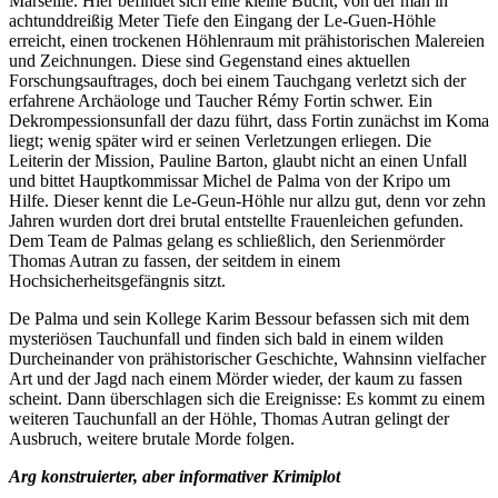
Marseille. Hier befindet sich eine kleine Bucht, von der man in
achtunddreißig Meter Tiefe den Eingang der Le-Guen-Höhle
erreicht, einen trockenen Höhlenraum mit prähistorischen Malereien
und Zeichnungen. Diese sind Gegenstand eines aktuellen
Forschungsauftrages, doch bei einem Tauchgang verletzt sich der
erfahrene Archäologe und Taucher Rémy Fortin schwer. Ein
Dekrompessionsunfall der dazu führt, dass Fortin zunächst im Koma
liegt; wenig später wird er seinen Verletzungen erliegen. Die
Leiterin der Mission, Pauline Barton, glaubt nicht an einen Unfall
und bittet Hauptkommissar Michel de Palma von der Kripo um
Hilfe. Dieser kennt die Le-Geun-Höhle nur allzu gut, denn vor zehn
Jahren wurden dort drei brutal entstellte Frauenleichen gefunden.
Dem Team de Palmas gelang es schließlich, den Serienmörder
Thomas Autran zu fassen, der seitdem in einem
Hochsicherheitsgefängnis sitzt.
De Palma und sein Kollege Karim Bessour befassen sich mit dem
mysteriösen Tauchunfall und finden sich bald in einem wilden
Durcheinander von prähistorischer Geschichte, Wahnsinn vielfacher
Art und der Jagd nach einem Mörder wieder, der kaum zu fassen
scheint. Dann überschlagen sich die Ereignisse: Es kommt zu einem
weiteren Tauchunfall an der Höhle, Thomas Autran gelingt der
Ausbruch, weitere brutale Morde folgen.
Arg konstruierter, aber informativer Krimiplot