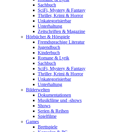
Sachbuch
SciFi, Mystery & Fantasy
Thriller, Krimi & Horror
Unkategorisierbar
Unterhaltung
Zeitschriften & Magazine
Hörbücher & Hörspiele
Fremdsprachige Literatur
Jugendbuch
Kinderbuch
Romane & Lyrik
Sachbuch
SciFi, Mystery & Fantasy
Thriller, Krimi & Horror
Unkategorisierbar
Unterhaltung
Bilderwelten
Dokumentationen
Musikfilme und -shows
Shows
Serien & Reihen
Spielfilme
Games
Brettspiele