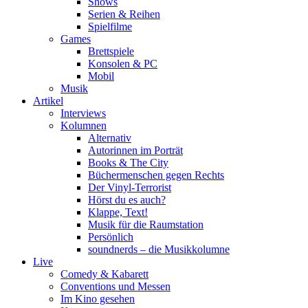
Shows
Serien & Reihen
Spielfilme
Games
Brettspiele
Konsolen & PC
Mobil
Musik
Artikel
Interviews
Kolumnen
Alternativ
Autorinnen im Porträt
Books & The City
Büchermenschen gegen Rechts
Der Vinyl-Terrorist
Hörst du es auch?
Klappe, Text!
Musik für die Raumstation
Persönlich
soundnerds – die Musikkolumne
Live
Comedy & Kabarett
Conventions und Messen
Im Kino gesehen