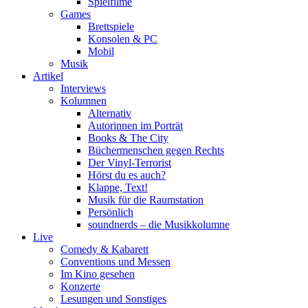
Spielfilme
Games
Brettspiele
Konsolen & PC
Mobil
Musik
Artikel
Interviews
Kolumnen
Alternativ
Autorinnen im Porträt
Books & The City
Büchermenschen gegen Rechts
Der Vinyl-Terrorist
Hörst du es auch?
Klappe, Text!
Musik für die Raumstation
Persönlich
soundnerds – die Musikkolumne
Live
Comedy & Kabarett
Conventions und Messen
Im Kino gesehen
Konzerte
Lesungen und Sonstiges