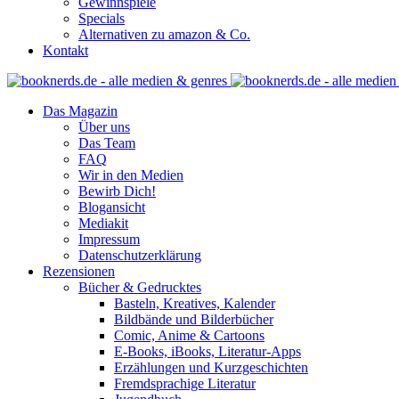
Gewinnspiele
Specials
Alternativen zu amazon & Co.
Kontakt
Das Magazin
Über uns
Das Team
FAQ
Wir in den Medien
Bewirb Dich!
Blogansicht
Mediakit
Impressum
Datenschutzerklärung
Rezensionen
Bücher & Gedrucktes
Basteln, Kreatives, Kalender
Bildbände und Bilderbücher
Comic, Anime & Cartoons
E-Books, iBooks, Literatur-Apps
Erzählungen und Kurzgeschichten
Fremdsprachige Literatur