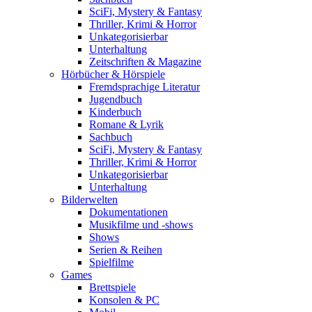
SciFi, Mystery & Fantasy
Thriller, Krimi & Horror
Unkategorisierbar
Unterhaltung
Zeitschriften & Magazine
Hörbücher & Hörspiele
Fremdsprachige Literatur
Jugendbuch
Kinderbuch
Romane & Lyrik
Sachbuch
SciFi, Mystery & Fantasy
Thriller, Krimi & Horror
Unkategorisierbar
Unterhaltung
Bilderwelten
Dokumentationen
Musikfilme und -shows
Shows
Serien & Reihen
Spielfilme
Games
Brettspiele
Konsolen & PC