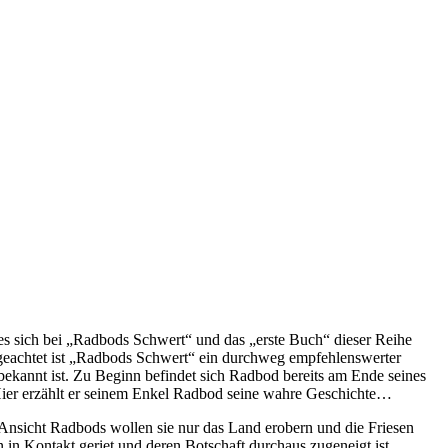
es sich bei „Radbods Schwert“ und das „erste Buch“ dieser Reihe
geachtet ist „Radbods Schwert“ ein durchweg empfehlenswerter
 bekannt ist. Zu Beginn befindet sich Radbod bereits am Ende seines
 Hier erzählt er seinem Enkel Radbod seine wahre Geschichte…
 Ansicht Radbods wollen sie nur das Land erobern und die Friesen
 in Kontakt geriet und deren Botschaft durchaus zugeneigt ist.