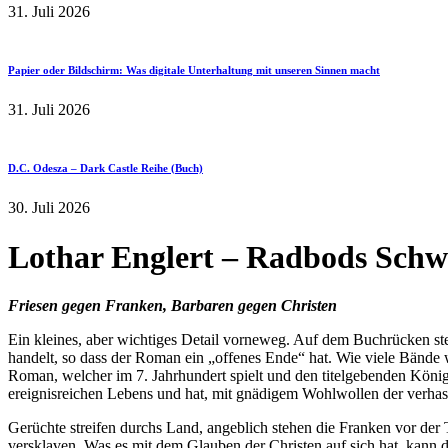
31. Juli 2026
Papier oder Bildschirm: Was digitale Unterhaltung mit unseren Sinnen macht
31. Juli 2026
D.C. Odesza – Dark Castle Reihe (Buch)
30. Juli 2026
Lothar Englert – Radbods Schw
Friesen gegen Franken, Barbaren gegen Christen
Ein kleines, aber wichtiges Detail vorneweg. Auf dem Buchrücken ste
handelt, so dass der Roman ein „offenes Ende“ hat. Wie viele Bänd
Roman, welcher im 7. Jahrhundert spielt und den titelgebenden König 
ereignisreichen Lebens und hat, mit gnädigem Wohlwollen der verhas
Gerüchte streifen durchs Land, angeblich stehen die Franken vor der
versklaven. Was es mit dem Glauben der Christen auf sich hat, kann de