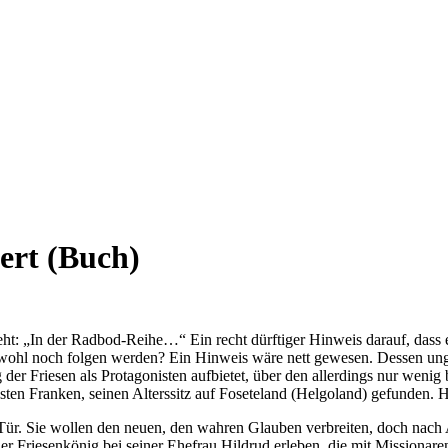
ert (Buch)
ht: „In der Radbod-Reihe…“ Ein recht dürftiger Hinweis darauf, dass 
e wohl noch folgen werden? Ein Hinweis wäre nett gewesen. Dessen un
der Friesen als Protagonisten aufbietet, über den allerdings nur wenig
sten Franken, seinen Alterssitz auf Foseteland (Helgoland) gefunden.
 Tür. Sie wollen den neuen, den wahren Glauben verbreiten, doch nach
r Friesenkönig bei seiner Ehefrau Hildrud erleben, die mit Missionaren