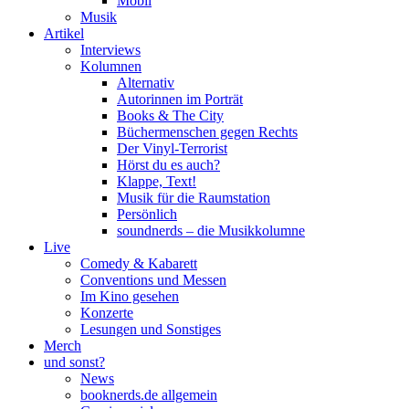
Mobil
Musik
Artikel
Interviews
Kolumnen
Alternativ
Autorinnen im Porträt
Books & The City
Büchermenschen gegen Rechts
Der Vinyl-Terrorist
Hörst du es auch?
Klappe, Text!
Musik für die Raumstation
Persönlich
soundnerds – die Musikkolumne
Live
Comedy & Kabarett
Conventions und Messen
Im Kino gesehen
Konzerte
Lesungen und Sonstiges
Merch
und sonst?
News
booknerds.de allgemein