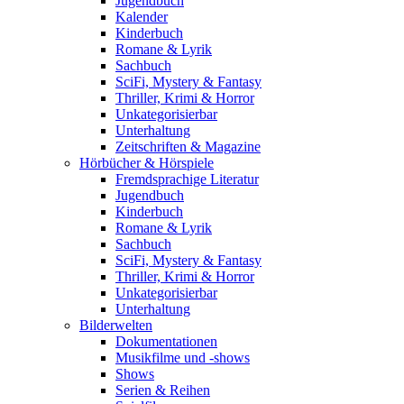
Jugendbuch
Kalender
Kinderbuch
Romane & Lyrik
Sachbuch
SciFi, Mystery & Fantasy
Thriller, Krimi & Horror
Unkategorisierbar
Unterhaltung
Zeitschriften & Magazine
Hörbücher & Hörspiele
Fremdsprachige Literatur
Jugendbuch
Kinderbuch
Romane & Lyrik
Sachbuch
SciFi, Mystery & Fantasy
Thriller, Krimi & Horror
Unkategorisierbar
Unterhaltung
Bilderwelten
Dokumentationen
Musikfilme und -shows
Shows
Serien & Reihen