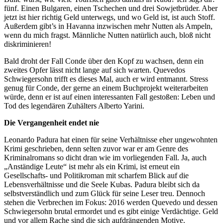
fünf. Einen Bulgaren, einen Tschechen und drei Sowjetbrüder. Aber
jetzt ist hier richtig Geld unterwegs, und wo Geld ist, ist auch Stoff.
Außerdem gibt’s in Havanna inzwischen mehr Nutten als Ampeln,
wenn du mich fragst. Männliche Nutten natürlich auch, bloß nicht
diskriminieren!
Bald droht der Fall Conde über den Kopf zu wachsen, denn ein
zweites Opfer lässt nicht lange auf sich warten. Quevedos
Schwiegersohn trifft es dieses Mal, auch er wird entmannt. Stress
genug für Conde, der gerne an einem Buchprojekt weiterarbeiten
würde, denn er ist auf einen interessanten Fall gestoßen: Leben und
Tod des legendären Zuhälters Alberto Yarini.
Die Vergangenheit endet nie
Leonardo Padura hat einen für seine Verhältnisse eher ungewohnten
Krimi geschrieben, denn selten zuvor war er am Genre des
Kriminalromans so dicht dran wie im vorliegenden Fall. Ja, auch
„Anständige Leute“ ist mehr als ein Krimi, ist erneut ein
Gesellschafts- und Politikroman mit scharfem Blick auf die
Lebensverhältnisse und die Seele Kubas. Padura bleibt sich da
selbstverständlich und zum Glück für seine Leser treu. Dennoch
stehen die Verbrechen im Fokus: 2016 werden Quevedo und dessen
Schwiegersohn brutal ermordet und es gibt einige Verdächtige. Geld
und vor allem Rache sind die sich aufdrängenden Motive.