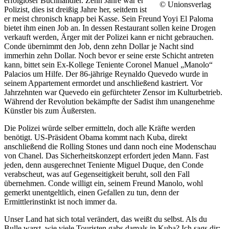
erfolgloser Buchhändler. Zehn Jahre war er
© Unionsverlag
Polizist, dies ist dreißig Jahre her, seitdem ist
er meist chronisch knapp bei Kasse. Sein Freund Yoyi El Paloma
bietet ihm einen Job an. In dessen Restaurant sollen keine Drogen
verkauft werden, Ärger mit der Polizei kann er nicht gebrauchen.
Conde übernimmt den Job, denn zehn Dollar je Nacht sind
immerhin zehn Dollar. Noch bevor er seine erste Schicht antreten
kann, bittet sein Ex-Kollege Teniente Coronel Manuel „Manolo“
Palacios um Hilfe. Der 86-jährige Reynaldo Quevedo wurde in
seinem Appartement ermordet und anschließend kastriert. Vor
Jahrzehnten war Quevedo ein gefürchteter Zensor im Kulturbetrieb.
Während der Revolution bekämpfte der Sadist ihm unangenehme
Künstler bis zum Äußersten.
Die Polizei würde selber ermitteln, doch alle Kräfte werden
benötigt. US-Präsident Obama kommt nach Kuba, direkt
anschließend die Rolling Stones und dann noch eine Modenschau
von Chanel. Das Sicherheitskonzept erfordert jeden Mann. Fast
jeden, denn ausgerechnet Teniente Miguel Duque, den Conde
verabscheut, was auf Gegenseitigkeit beruht, soll den Fall
übernehmen. Conde willigt ein, seinem Freund Manolo, wohl
gemerkt unentgeltlich, einen Gefallen zu tun, denn der
Ermittlerinstinkt ist noch immer da.
Unser Land hat sich total verändert, das weißt du selbst. Als du
Bulle warst, wie viele Touristen gabs damals in Kuba? Ich sags dir: