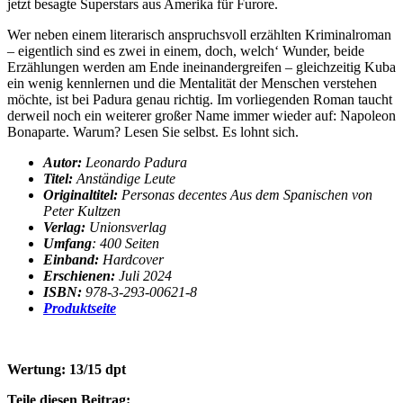
jetzt besagte Superstars aus Amerika für Furore.
Wer neben einem literarisch anspruchsvoll erzählten Kriminalroman
– eigentlich sind es zwei in einem, doch, welch‘ Wunder, beide
Erzählungen werden am Ende ineinandergreifen – gleichzeitig Kuba
ein wenig kennlernen und die Mentalität der Menschen verstehen
möchte, ist bei Padura genau richtig. Im vorliegenden Roman taucht
derweil noch ein weiterer großer Name immer wieder auf: Napoleon
Bonaparte. Warum? Lesen Sie selbst. Es lohnt sich.
Autor:
Leonardo Padura
Titel:
Anständige Leute
Originaltitel:
Personas decentes Aus dem Spanischen von
Peter Kultzen
Verlag:
Unionsverlag
Umfang
: 400 Seiten
Einband:
Hardcover
Erschienen:
Juli 2024
ISBN:
978-3-293-00621-8
Produktseite
Wertung: 13/15 dpt
Teile diesen Beitrag: