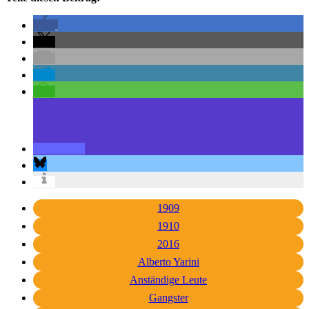
1909
1910
2016
Alberto Yarini
Anständige Leute
Gangster