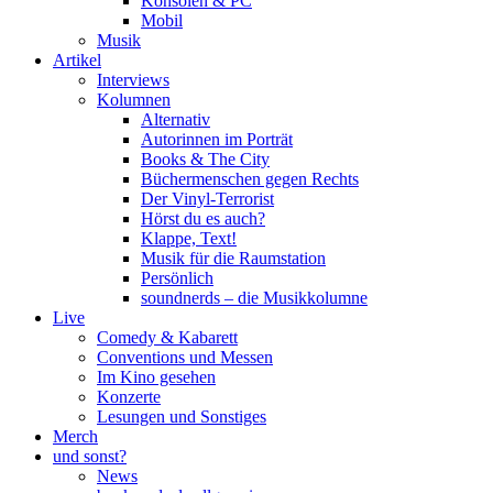
Konsolen & PC
Mobil
Musik
Artikel
Interviews
Kolumnen
Alternativ
Autorinnen im Porträt
Books & The City
Büchermenschen gegen Rechts
Der Vinyl-Terrorist
Hörst du es auch?
Klappe, Text!
Musik für die Raumstation
Persönlich
soundnerds – die Musikkolumne
Live
Comedy & Kabarett
Conventions und Messen
Im Kino gesehen
Konzerte
Lesungen und Sonstiges
Merch
und sonst?
News