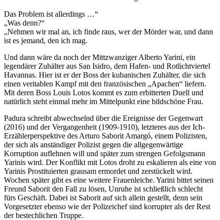
Das Problem ist allerdings …“
„Was denn?“
„Nehmen wir mal an, ich finde raus, wer der Mörder war, und dann
ist es jemand, den ich mag.
Und dann wäre da noch der Mittzwanziger Alberto Yarini, ein
legendärer Zuhälter aus San Isidro, dem Hafen- und Rotlichtviertel
Havannas. Hier ist er der Boss der kubanischen Zuhälter, die sich
einen veritablen Kampf mit den französischen „Apachen“ liefern.
Mit deren Boss Louis Lotos kommt es zum erbitterten Duell und
natürlich steht einmal mehr im Mittelpunkt eine bildschöne Frau.
Padura schreibt abwechselnd über die Ereignisse der Gegenwart
(2016) und der Vergangenheit (1909-1910), letzteres aus der Ich-
Erzählerperspektive des Arturo Saborit Amargó, einem Polizisten,
der sich als anständiger Polizist gegen die allgegenwärtige
Korruption auflehnen will und später zum strengen Gefolgsmann
Yarinis wird. Der Konflikt mit Lotos droht zu eskalieren als eine von
Yarinis Prostituierten grausam ermordet und zerstückelt wird.
Wochen später gibt es eine weitere Frauenleiche. Yarini bittet seinen
Freund Saborit den Fall zu lösen, Unruhe ist schließlich schlecht
fürs Geschäft. Dabei ist Saborit auf sich allein gestellt, denn sein
Vorgesetzter ebenso wie der Polizeichef sind korrupter als der Rest
der bestechlichen Truppe.