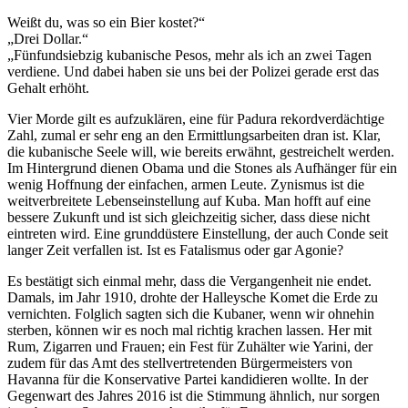
Weißt du, was so ein Bier kostet?“
„Drei Dollar.“
„Fünfundsiebzig kubanische Pesos, mehr als ich an zwei Tagen
verdiene. Und dabei haben sie uns bei der Polizei gerade erst das
Gehalt erhöht.
Vier Morde gilt es aufzuklären, eine für Padura rekordverdächtige
Zahl, zumal er sehr eng an den Ermittlungsarbeiten dran ist. Klar,
die kubanische Seele will, wie bereits erwähnt, gestreichelt werden.
Im Hintergrund dienen Obama und die Stones als Aufhänger für ein
wenig Hoffnung der einfachen, armen Leute. Zynismus ist die
weitverbreitete Lebenseinstellung auf Kuba. Man hofft auf eine
bessere Zukunft und ist sich gleichzeitig sicher, dass diese nicht
eintreten wird. Eine grunddüstere Einstellung, der auch Conde seit
langer Zeit verfallen ist. Ist es Fatalismus oder gar Agonie?
Es bestätigt sich einmal mehr, dass die Vergangenheit nie endet.
Damals, im Jahr 1910, drohte der Halleysche Komet die Erde zu
vernichten. Folglich sagten sich die Kubaner, wenn wir ohnehin
sterben, können wir es noch mal richtig krachen lassen. Her mit
Rum, Zigarren und Frauen; ein Fest für Zuhälter wie Yarini, der
zudem für das Amt des stellvertretenden Bürgermeisters von
Havanna für die Konservative Partei kandidieren wollte. In der
Gegenwart des Jahres 2016 ist die Stimmung ähnlich, nur sorgen