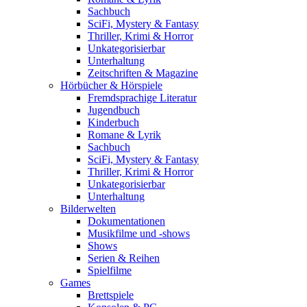
Sachbuch
SciFi, Mystery & Fantasy
Thriller, Krimi & Horror
Unkategorisierbar
Unterhaltung
Zeitschriften & Magazine
Hörbücher & Hörspiele
Fremdsprachige Literatur
Jugendbuch
Kinderbuch
Romane & Lyrik
Sachbuch
SciFi, Mystery & Fantasy
Thriller, Krimi & Horror
Unkategorisierbar
Unterhaltung
Bilderwelten
Dokumentationen
Musikfilme und -shows
Shows
Serien & Reihen
Spielfilme
Games
Brettspiele