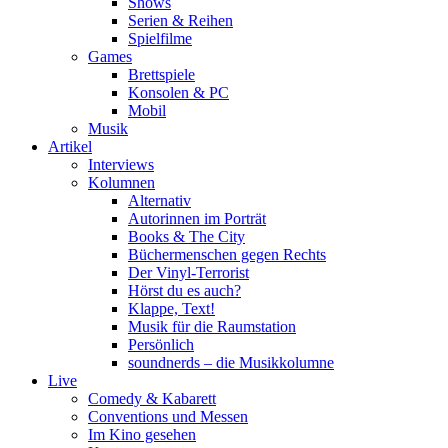
Shows
Serien & Reihen
Spielfilme
Games
Brettspiele
Konsolen & PC
Mobil
Musik
Artikel
Interviews
Kolumnen
Alternativ
Autorinnen im Porträt
Books & The City
Büchermenschen gegen Rechts
Der Vinyl-Terrorist
Hörst du es auch?
Klappe, Text!
Musik für die Raumstation
Persönlich
soundnerds – die Musikkolumne
Live
Comedy & Kabarett
Conventions und Messen
Im Kino gesehen