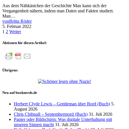
Aus dem Nähkästchen der Geschichte Man kann sich der
Vergangenheit nähern, indem man Daten und Fakten studiert.
Man…
von
Britta Röder
5. Februar 2022
Seitennummerierung
1
2
Weiter
der
Aktionen für diesen Artikel:
Beiträge
Übrigens:
Neu auf booknerds.de
Herbert Clyde Lewis – Gentleman über Bord (Buch)
5.
August 2026
Chris Chibnall – Septembermord (Buch)
31. Juli 2026
Papier oder Bildschirm: Was digitale Unterhaltung mit
unseren Sinnen macht
31. Juli 2026