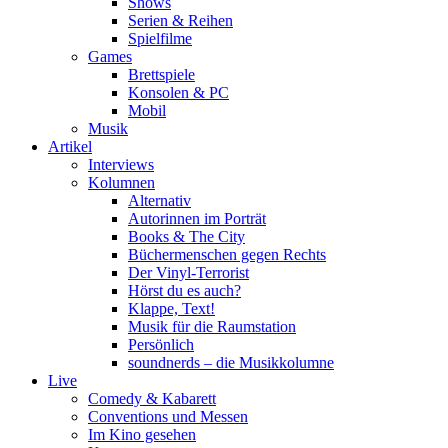
Shows
Serien & Reihen
Spielfilme
Games
Brettspiele
Konsolen & PC
Mobil
Musik
Artikel
Interviews
Kolumnen
Alternativ
Autorinnen im Porträt
Books & The City
Büchermenschen gegen Rechts
Der Vinyl-Terrorist
Hörst du es auch?
Klappe, Text!
Musik für die Raumstation
Persönlich
soundnerds – die Musikkolumne
Live
Comedy & Kabarett
Conventions und Messen
Im Kino gesehen