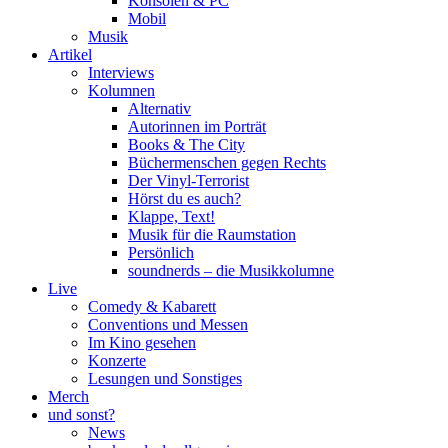
Konsolen & PC
Mobil
Musik
Artikel
Interviews
Kolumnen
Alternativ
Autorinnen im Porträt
Books & The City
Büchermenschen gegen Rechts
Der Vinyl-Terrorist
Hörst du es auch?
Klappe, Text!
Musik für die Raumstation
Persönlich
soundnerds – die Musikkolumne
Live
Comedy & Kabarett
Conventions und Messen
Im Kino gesehen
Konzerte
Lesungen und Sonstiges
Merch
und sonst?
News