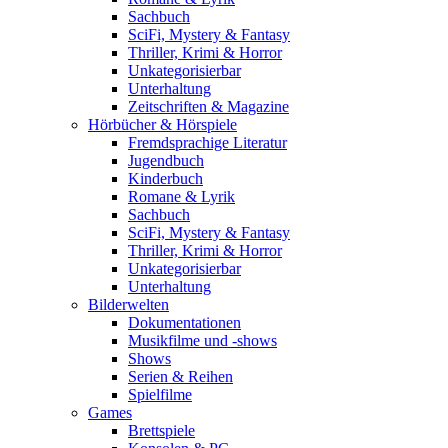
Sachbuch
SciFi, Mystery & Fantasy
Thriller, Krimi & Horror
Unkategorisierbar
Unterhaltung
Zeitschriften & Magazine
Hörbücher & Hörspiele
Fremdsprachige Literatur
Jugendbuch
Kinderbuch
Romane & Lyrik
Sachbuch
SciFi, Mystery & Fantasy
Thriller, Krimi & Horror
Unkategorisierbar
Unterhaltung
Bilderwelten
Dokumentationen
Musikfilme und -shows
Shows
Serien & Reihen
Spielfilme
Games
Brettspiele