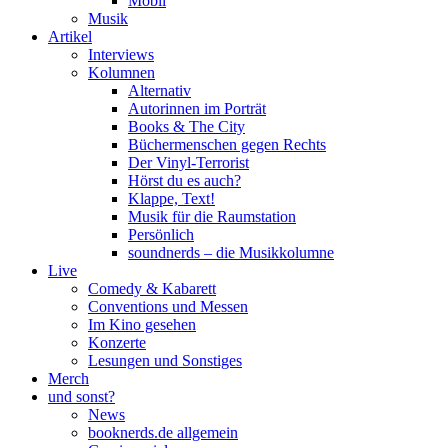
Mobil
Musik
Artikel
Interviews
Kolumnen
Alternativ
Autorinnen im Porträt
Books & The City
Büchermenschen gegen Rechts
Der Vinyl-Terrorist
Hörst du es auch?
Klappe, Text!
Musik für die Raumstation
Persönlich
soundnerds – die Musikkolumne
Live
Comedy & Kabarett
Conventions und Messen
Im Kino gesehen
Konzerte
Lesungen und Sonstiges
Merch
und sonst?
News
booknerds.de allgemein