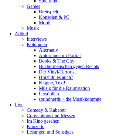
Spielfilme
Games
Brettspiele
Konsolen & PC
Mobil
Musik
Artikel
Interviews
Kolumnen
Alternativ
Autorinnen im Porträt
Books & The City
Büchermenschen gegen Rechts
Der Vinyl-Terrorist
Hörst du es auch?
Klappe, Text!
Musik für die Raumstation
Persönlich
soundnerds – die Musikkolumne
Live
Comedy & Kabarett
Conventions und Messen
Im Kino gesehen
Konzerte
Lesungen und Sonstiges