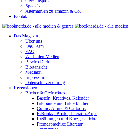
Gewinnspiele
Specials
Alternativen zu amazon & Co.
Kontakt
Das Magazin
Über uns
Das Team
FAQ
Wir in den Medien
Bewirb Dich!
Blogansicht
Mediakit
Impressum
Datenschutzerklärung
Rezensionen
Bücher & Gedrucktes
Basteln, Kreatives, Kalender
Bildbände und Bilderbücher
Comic, Anime & Cartoons
E-Books, iBooks, Literatur-Apps
Erzählungen und Kurzgeschichten
Fremdsprachige Literatur