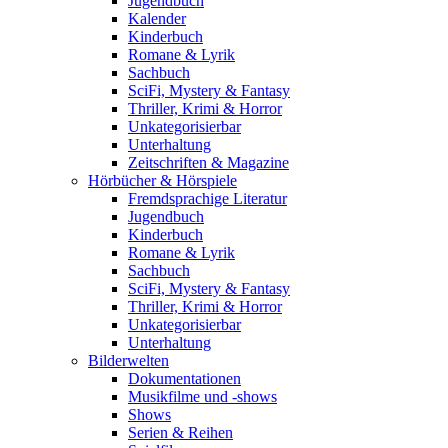
Jugendbuch
Kalender
Kinderbuch
Romane & Lyrik
Sachbuch
SciFi, Mystery & Fantasy
Thriller, Krimi & Horror
Unkategorisierbar
Unterhaltung
Zeitschriften & Magazine
Hörbücher & Hörspiele
Fremdsprachige Literatur
Jugendbuch
Kinderbuch
Romane & Lyrik
Sachbuch
SciFi, Mystery & Fantasy
Thriller, Krimi & Horror
Unkategorisierbar
Unterhaltung
Bilderwelten
Dokumentationen
Musikfilme und -shows
Shows
Serien & Reihen