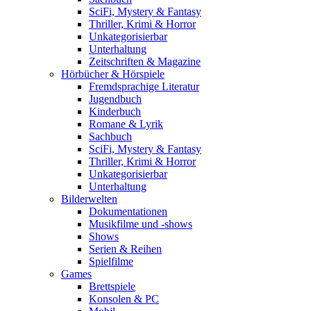
SciFi, Mystery & Fantasy
Thriller, Krimi & Horror
Unkategorisierbar
Unterhaltung
Zeitschriften & Magazine
Hörbücher & Hörspiele
Fremdsprachige Literatur
Jugendbuch
Kinderbuch
Romane & Lyrik
Sachbuch
SciFi, Mystery & Fantasy
Thriller, Krimi & Horror
Unkategorisierbar
Unterhaltung
Bilderwelten
Dokumentationen
Musikfilme und -shows
Shows
Serien & Reihen
Spielfilme
Games
Brettspiele
Konsolen & PC