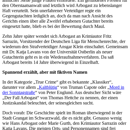
ähnlicher Stelle junge Frauen ermordete. Ein gefundenes Fressen für
den Oberstaatsanwalt und letztlich wird Arbogast zu lebenslanger
Haft verurteilt. Sein unerfahrener Verteidiger regte ein
Gegengutachten lediglich an, doch da man nach Ansicht des
Gerichts einen über alle Zweifel erhabenen Gutachter bereits
eingesetzt hatte, blieb es bei der Bewertung durch Maul.
Zehn Jahre später wendet sich Arbogast an Krimiautor Fritz
Sarrazin, Vorsitzender der Deutschen Liga für Menschenrechte, der
wiederum den Strafverteidiger Ansgar Klein einschaltet. Gemeinsam
mit Dr. Katja Lavans von der Universität Ostberlin als neuer
Gutachterin geht es in ein Wiederaufnahmeverfahren. Da saß
Arbogast bereits 14 Jahre überwiegend in Einzelhaft.
Spannend erzählt, aber mit fiktiven Namen
In der Kategorie „True Crime“ gibt es bekannte „Klassiker“,
darunter vor allem „
Kaltblütig
“ von Truman Capote oder „
Mord in
der Sonntagstraße
“ von Peter Englund. Aus deutscher Sicht wäre
„Der Fall Arbogast“ von Thomas Hettche zu nennen, der einen
Justizskandal beleuchtet, der seinesgleichen sucht.
Doch vorab: Die Geschichte spielt im Roman überwiegend in der
Stadt Grangat im Schwarzwald, die es nicht gibt. Genauso wenig
wie Hans Arbogast oder Marie Gurth, den Krimiautor Sarrazin oder
Katja Lavans. Die meisten Orts- und Personennamen sind frei