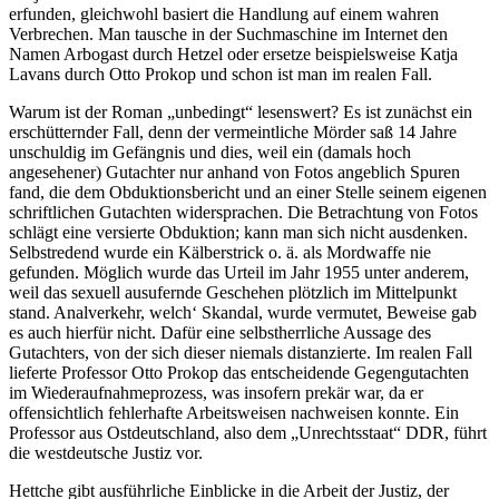
erfunden, gleichwohl basiert die Handlung auf einem wahren
Verbrechen. Man tausche in der Suchmaschine im Internet den
Namen Arbogast durch Hetzel oder ersetze beispielsweise Katja
Lavans durch Otto Prokop und schon ist man im realen Fall.
Warum ist der Roman „unbedingt“ lesenswert? Es ist zunächst ein
erschütternder Fall, denn der vermeintliche Mörder saß 14 Jahre
unschuldig im Gefängnis und dies, weil ein (damals hoch
angesehener) Gutachter nur anhand von Fotos angeblich Spuren
fand, die dem Obduktionsbericht und an einer Stelle seinem eigenen
schriftlichen Gutachten widersprachen. Die Betrachtung von Fotos
schlägt eine versierte Obduktion; kann man sich nicht ausdenken.
Selbstredend wurde ein Kälberstrick o. ä. als Mordwaffe nie
gefunden. Möglich wurde das Urteil im Jahr 1955 unter anderem,
weil das sexuell ausufernde Geschehen plötzlich im Mittelpunkt
stand. Analverkehr, welch‘ Skandal, wurde vermutet, Beweise gab
es auch hierfür nicht. Dafür eine selbstherrliche Aussage des
Gutachters, von der sich dieser niemals distanzierte. Im realen Fall
lieferte Professor Otto Prokop das entscheidende Gegengutachten
im Wiederaufnahmeprozess, was insofern prekär war, da er
offensichtlich fehlerhafte Arbeitsweisen nachweisen konnte. Ein
Professor aus Ostdeutschland, also dem „Unrechtsstaat“ DDR, führt
die westdeutsche Justiz vor.
Hettche gibt ausführliche Einblicke in die Arbeit der Justiz, der