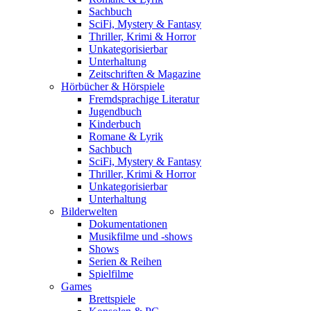
Sachbuch
SciFi, Mystery & Fantasy
Thriller, Krimi & Horror
Unkategorisierbar
Unterhaltung
Zeitschriften & Magazine
Hörbücher & Hörspiele
Fremdsprachige Literatur
Jugendbuch
Kinderbuch
Romane & Lyrik
Sachbuch
SciFi, Mystery & Fantasy
Thriller, Krimi & Horror
Unkategorisierbar
Unterhaltung
Bilderwelten
Dokumentationen
Musikfilme und -shows
Shows
Serien & Reihen
Spielfilme
Games
Brettspiele