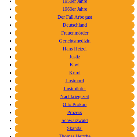
1950er Jahre
1960er Jahre
Der Fall Arbogast
Deutschland
Frauenmörder
Gerichtsmedizin
Hans Hetzel
Justiz
Kiwi
Krimi
Lustmord
Lustmörder
Nachkriegszeit
Otto Prokop
Prozess
Schwarzwald
Skandal
Thomas Hettche