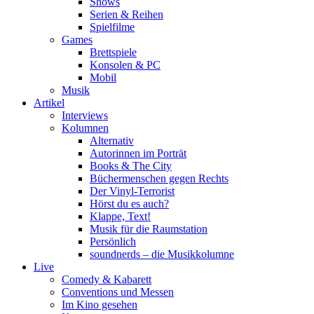
Shows
Serien & Reihen
Spielfilme
Games
Brettspiele
Konsolen & PC
Mobil
Musik
Artikel
Interviews
Kolumnen
Alternativ
Autorinnen im Porträt
Books & The City
Büchermenschen gegen Rechts
Der Vinyl-Terrorist
Hörst du es auch?
Klappe, Text!
Musik für die Raumstation
Persönlich
soundnerds – die Musikkolumne
Live
Comedy & Kabarett
Conventions und Messen
Im Kino gesehen