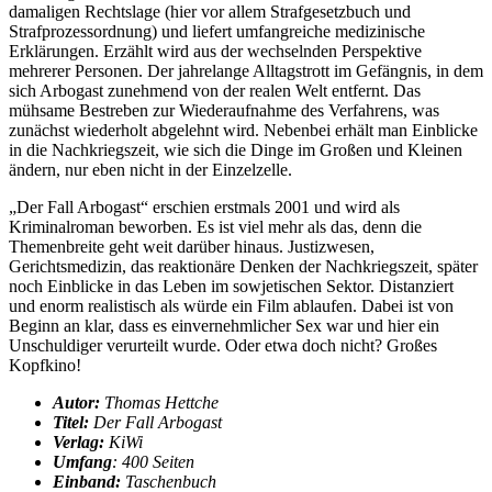
damaligen Rechtslage (hier vor allem Strafgesetzbuch und
Strafprozessordnung) und liefert umfangreiche medizinische
Erklärungen. Erzählt wird aus der wechselnden Perspektive
mehrerer Personen. Der jahrelange Alltagstrott im Gefängnis, in dem
sich Arbogast zunehmend von der realen Welt entfernt. Das
mühsame Bestreben zur Wiederaufnahme des Verfahrens, was
zunächst wiederholt abgelehnt wird. Nebenbei erhält man Einblicke
in die Nachkriegszeit, wie sich die Dinge im Großen und Kleinen
ändern, nur eben nicht in der Einzelzelle.
„Der Fall Arbogast“ erschien erstmals 2001 und wird als
Kriminalroman beworben. Es ist viel mehr als das, denn die
Themenbreite geht weit darüber hinaus. Justizwesen,
Gerichtsmedizin, das reaktionäre Denken der Nachkriegszeit, später
noch Einblicke in das Leben im sowjetischen Sektor. Distanziert
und enorm realistisch als würde ein Film ablaufen. Dabei ist von
Beginn an klar, dass es einvernehmlicher Sex war und hier ein
Unschuldiger verurteilt wurde. Oder etwa doch nicht? Großes
Kopfkino!
Autor:
Thomas Hettche
Titel:
Der Fall Arbogast
Verlag:
KiWi
Umfang
: 400 Seiten
Einband:
Taschenbuch