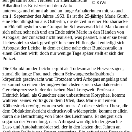
seit geraumer Zeit Vertreter für amerikanische
© KiWi
Billardtische. Er ist viel mit dem Auto
unterwegs und nimmt ab und an junge Anhalterinnen mit, so auch
am 1. September des Jahres 1953. Es ist die 25-jährige Marie Gurth,
eine Flüchtlingsfrau aus Ostberlin, die derzeit in einer Holzbarracke
im Flüchtlingsheim von Grangat im Schwarzwald lebt. Man kommt
sich näher, sehr nah und am Ende stirbt Marie in den Händen von
Arbogast, der zunächst nicht realisiert, was passiert. Hat er sie beim
Liebesspiel zu stark gewürgt? In seiner Hilflosigkeit entledigt sich
Arbogast der Leiche, in dem er diese nahe einer Bundesstraße in
einen Graben wirft, doch nur wenige Tage später stellt er sich der
Polizei.
Die Obduktion der Leiche ergibt als Todesursache Herzversagen,
zumal die junge Frau nach einem Schwangerschaftsabbruch
körperlich geschwächt war. Trotzdem wird Arbogast angeklagt und
es kommt zu einem der ungewöhnlichsten sprich skandalösesten
Gerichtsprozesse in der deutschen Nachkriegszeit. Professor
Heinrich Maul, als Gutachter eine unbestrittene Koryphäe, kommt
während seines Vortrags zu dem Urteil, dass Marie mit einem
Kälberstrick erwürgt worden sein muss. Zu dieser steilen These, die
dem Obduktionsbericht eindrucksvoll widerspricht, kommt er allein
durch die Betrachtung von Fotos des Leichnams. Er steigert sich
sogar zu der Vermutung, dass Arbogast womöglich der gesuchte
Lust- und Autobahnmörder sei, der in den letzten drei Jahren an