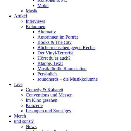
Konsolen & PC
Mobil
Musik
Artikel
Interviews
Kolumnen
Alternativ
Autorinnen im Porträt
Books & The City
Büchermenschen gegen Rechts
Der Vinyl-Terrorist
Hörst du es auch?
Klappe, Text!
Musik für die Raumstation
Persönlich
soundnerds – die Musikkolumne
Live
Comedy & Kabarett
Conventions und Messen
Im Kino gesehen
Konzerte
Lesungen und Sonstiges
Merch
und sonst?
News