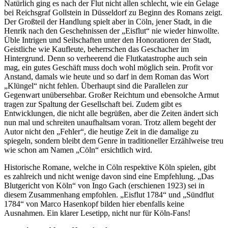
Natürlich ging es nach der Flut nicht allen schlecht, wie ein Gelage
bei Reichsgraf Gollstein in Düsseldorf zu Beginn des Romans zeigt.
Der Großteil der Handlung spielt aber in Cöln, jener Stadt, in die
Henrik nach den Geschehnissen der „Eisflut“ nie wieder hinwollte.
Üble Intrigen und Seilschaften unter den Honoratioren der Stadt,
Geistliche wie Kaufleute, beherrschen das Geschacher im
Hintergrund. Denn so verheerend die Flutkatastrophe auch sein
mag, ein gutes Geschäft muss doch wohl möglich sein. Profit vor
Anstand, damals wie heute und so darf in dem Roman das Wort
„Klüngel“ nicht fehlen. Überhaupt sind die Parallelen zur
Gegenwart unübersehbar. Großer Reichtum und ebensolche Armut
tragen zur Spaltung der Gesellschaft bei. Zudem gibt es
Entwicklungen, die nicht alle begrüßen, aber die Zeiten ändert sich
nun mal und schreiten unaufhaltsam voran. Trotz allem begeht der
Autor nicht den „Fehler“, die heutige Zeit in die damalige zu
spiegeln, sondern bleibt dem Genre in traditioneller Erzählweise treu
wie schon am Namen „Cöln“ ersichtlich wird.
Historische Romane, welche in Cöln respektive Köln spielen, gibt
es zahlreich und nicht wenige davon sind eine Empfehlung. „Das
Blutgericht von Köln“ von Ingo Gach (erschienen 1923) sei in
diesem Zusammenhang empfohlen. „Eisflut 1784“ und „Sündflut
1784“ von Marco Hasenkopf bilden hier ebenfalls keine
Ausnahmen. Ein klarer Lesetipp, nicht nur für Köln-Fans!