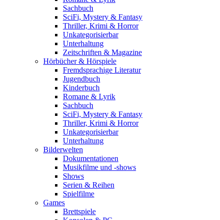
Sachbuch
SciFi, Mystery & Fantasy
Thriller, Krimi & Horror
Unkategorisierbar
Unterhaltung
Zeitschriften & Magazine
Hörbücher & Hörspiele
Fremdsprachige Literatur
Jugendbuch
Kinderbuch
Romane & Lyrik
Sachbuch
SciFi, Mystery & Fantasy
Thriller, Krimi & Horror
Unkategorisierbar
Unterhaltung
Bilderwelten
Dokumentationen
Musikfilme und -shows
Shows
Serien & Reihen
Spielfilme
Games
Brettspiele