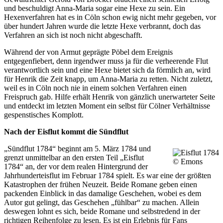
und beschuldigt Anna-Maria sogar eine Hexe zu sein. Ein
Hexenverfahren hat es in Cöln schon ewig nicht mehr gegeben, vor
über hundert Jahren wurde die letzte Hexe verbrannt, doch das
Verfahren an sich ist noch nicht abgeschafft.
Während der von Armut geprägte Pöbel dem Ereignis
entgegenfiebert, denn irgendwer muss ja für die verheerende Flut
verantwortlich sein und eine Hexe bietet sich da förmlich an, wird
für Henrik die Zeit knapp, um Anna-Maria zu retten. Nicht zuletzt,
weil es in Cöln noch nie in einem solchen Verfahren einen
Freispruch gab. Hilfe erhält Henrik von gänzlich unerwarteter Seite
und entdeckt im letzten Moment ein selbst für Cölner Verhältnisse
gespenstisches Komplott.
Nach der Eisflut kommt die Sündflut
„Sündflut 1784“ beginnt am 5. März 1784 und
grenzt unmittelbar an den ersten Teil „Eisflut
© Emons
1784“ an, der vor dem realen Hintergrund der
Jahrhunderteisflut im Februar 1784 spielt. Es war eine der größten
Katastrophen der frühen Neuzeit. Beide Romane geben einen
packenden Einblick in das damalige Geschehen, wobei es dem
Autor gut gelingt, das Geschehen „fühlbar“ zu machen. Allein
deswegen lohnt es sich, beide Romane und selbstredend in der
richtigen Reihenfolge zu lesen. Es ist ein Erlebnis für Fans