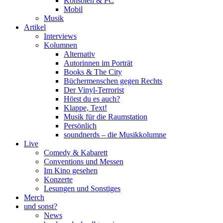
Konsolen & PC
Mobil
Musik
Artikel
Interviews
Kolumnen
Alternativ
Autorinnen im Porträt
Books & The City
Büchermenschen gegen Rechts
Der Vinyl-Terrorist
Hörst du es auch?
Klappe, Text!
Musik für die Raumstation
Persönlich
soundnerds – die Musikkolumne
Live
Comedy & Kabarett
Conventions und Messen
Im Kino gesehen
Konzerte
Lesungen und Sonstiges
Merch
und sonst?
News