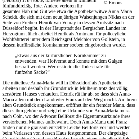
(Februar) 1784 tobte, forderte allein in Mülheim
© Emons
fünfunddreißig Tote. Andere verloren ihr
gesamtes Hab und Gut wie etwa die Apothekerwitwe Anna-Maria
Scheidt, die sich mit dem neunjährigen Waisenjungen Niklas an der
Seite von Freiherr Henrik van Venray in dessen Amtssitz nach
Düsseldorf begibt. In der Hauptstadt des Bergischen Landes im
Herzogtum Jülich arbeitet Henrik als Amtmann für policeyliche
Wohlfahrterei unter dem Reichsgraf Melchior von Gollstein, in
dessen kurfürstliche Kornkammer soeben eingebrochen wurde.
„Etwas aus der kurfürstlichen Kornkammer zu
entwenden, war Hofverrat und konnte mit dem Galgen
bestraft werden. Wer riskierte die Todesstrafe für
fünfzehn Säcke?“
Die mittellose Anna-Maria will in Düsseldorf als Apothekerin
arbeiten und deshalb ihr Grundstück in Mülheim trotz des völlig
zerstörten Hauses verkaufen. Henrik rät ihr ab, so dass sich Anna-
Maria allein mit dem Landreiter Franz auf den Weg macht. An ihrem
alten Grundstück angekommen, eröffnet ihr ein fremder Mann, dass
dieses ihm gehöre und zeigt eine Urkunde vor. Anna-Maria muss
nach Cöln, wo der Advocat Bellforst die Eigentumsurkunde ihres
verstorbenen Mannes aufbewahrt. Doch Anna-Maria und Franz
finden nur die grausam entstellte Leiche Bellforts vor und werden
beim Verlassen von dessen Haus festgenommen. Der ehrgeizige
Gewaltrichter Gerold von Broeker braucht einen schnellen Erfolg