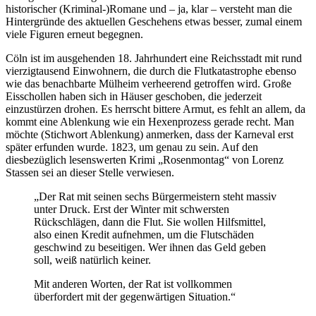
historischer (Kriminal-)Romane und – ja, klar – versteht man die
Hintergründe des aktuellen Geschehens etwas besser, zumal einem
viele Figuren erneut begegnen.
Cöln ist im ausgehenden 18. Jahrhundert eine Reichsstadt mit rund
vierzigtausend Einwohnern, die durch die Flutkatastrophe ebenso
wie das benachbarte Mülheim verheerend getroffen wird. Große
Eisschollen haben sich in Häuser geschoben, die jederzeit
einzustürzen drohen. Es herrscht bittere Armut, es fehlt an allem, da
kommt eine Ablenkung wie ein Hexenprozess gerade recht. Man
möchte (Stichwort Ablenkung) anmerken, dass der Karneval erst
später erfunden wurde. 1823, um genau zu sein. Auf den
diesbezüglich lesenswerten Krimi „Rosenmontag“ von Lorenz
Stassen sei an dieser Stelle verwiesen.
„Der Rat mit seinen sechs Bürgermeistern steht massiv
unter Druck. Erst der Winter mit schwersten
Rückschlägen, dann die Flut. Sie wollen Hilfsmittel,
also einen Kredit aufnehmen, um die Flutschäden
geschwind zu beseitigen. Wer ihnen das Geld geben
soll, weiß natürlich keiner.
Mit anderen Worten, der Rat ist vollkommen
überfordert mit der gegenwärtigen Situation.“