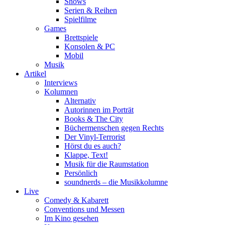
Shows
Serien & Reihen
Spielfilme
Games
Brettspiele
Konsolen & PC
Mobil
Musik
Artikel
Interviews
Kolumnen
Alternativ
Autorinnen im Porträt
Books & The City
Büchermenschen gegen Rechts
Der Vinyl-Terrorist
Hörst du es auch?
Klappe, Text!
Musik für die Raumstation
Persönlich
soundnerds – die Musikkolumne
Live
Comedy & Kabarett
Conventions und Messen
Im Kino gesehen