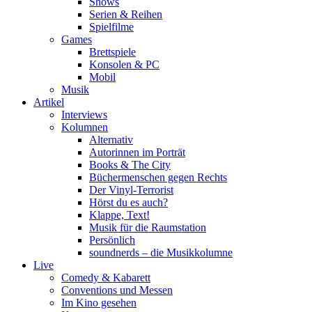
Shows
Serien & Reihen
Spielfilme
Games
Brettspiele
Konsolen & PC
Mobil
Musik
Artikel
Interviews
Kolumnen
Alternativ
Autorinnen im Porträt
Books & The City
Büchermenschen gegen Rechts
Der Vinyl-Terrorist
Hörst du es auch?
Klappe, Text!
Musik für die Raumstation
Persönlich
soundnerds – die Musikkolumne
Live
Comedy & Kabarett
Conventions und Messen
Im Kino gesehen