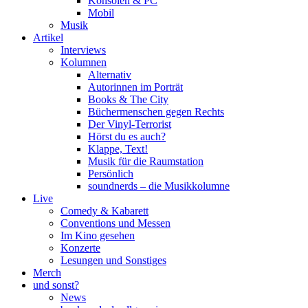
Konsolen & PC
Mobil
Musik
Artikel
Interviews
Kolumnen
Alternativ
Autorinnen im Porträt
Books & The City
Büchermenschen gegen Rechts
Der Vinyl-Terrorist
Hörst du es auch?
Klappe, Text!
Musik für die Raumstation
Persönlich
soundnerds – die Musikkolumne
Live
Comedy & Kabarett
Conventions und Messen
Im Kino gesehen
Konzerte
Lesungen und Sonstiges
Merch
und sonst?
News