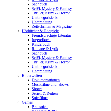
Sachbuch
SciFi, Mystery & Fantasy
Thriller, Krimi & Horror
Unkategorisierbar
Unterhaltung
Zeitschriften & Magazine
Hörbücher & Hörspiele
Fremdsprachige Literatur
Jugendbuch
Kinderbuch
Romane & Lyrik
Sachbuch
SciFi, Mystery & Fantasy
Thriller, Krimi & Horror
Unkategorisierbar
Unterhaltung
Bilderwelten
Dokumentationen
Musikfilme und -shows
Shows
Serien & Reihen
Spielfilme
Games
Brettspiele