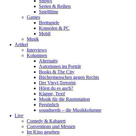
Shows
Serien & Reihen
Spielfilme
Games
Brettspiele
Konsolen & PC
Mobil
Musik
Artikel
Interviews
Kolumnen
Alternativ
Autorinnen im Porträt
Books & The City
Büchermenschen gegen Rechts
Der Vinyl-Terrorist
Hörst du es auch?
Klappe, Text!
Musik für die Raumstation
Persönlich
soundnerds – die Musikkolumne
Live
Comedy & Kabarett
Conventions und Messen
Im Kino gesehen