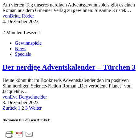
Am vierten Tag unseres nerdigen Adventsgewinnspiels gibt es einen
Roman aus dem Gmeiner Verlag zu gewinnen: Susanne Kristek…
von
Britta Röder
4. Dezember 2023
2 Minuten Lesezeit
Gewinnspiele
News
Specials
Der nerdige Adventskalender – Türchen 3
Heute könnt ihr im Booknerds Adventskalender den im positiven
Sinn nerdigen Science-Fiction Roman „Der verbotene Planet“ von
Jacqueline…
von
Eva Bergschneider
3. Dezember 2023
Seitennummerierung
Zurück
1
2
3
Weiter
der
Aktionen für diesen Artikel:
Beiträge