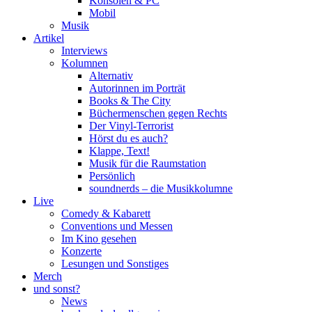
Konsolen & PC
Mobil
Musik
Artikel
Interviews
Kolumnen
Alternativ
Autorinnen im Porträt
Books & The City
Büchermenschen gegen Rechts
Der Vinyl-Terrorist
Hörst du es auch?
Klappe, Text!
Musik für die Raumstation
Persönlich
soundnerds – die Musikkolumne
Live
Comedy & Kabarett
Conventions und Messen
Im Kino gesehen
Konzerte
Lesungen und Sonstiges
Merch
und sonst?
News