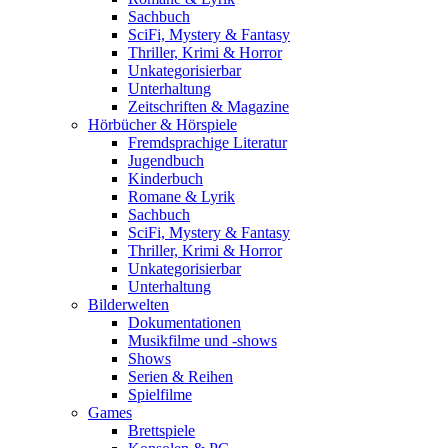
Sachbuch
SciFi, Mystery & Fantasy
Thriller, Krimi & Horror
Unkategorisierbar
Unterhaltung
Zeitschriften & Magazine
Hörbücher & Hörspiele
Fremdsprachige Literatur
Jugendbuch
Kinderbuch
Romane & Lyrik
Sachbuch
SciFi, Mystery & Fantasy
Thriller, Krimi & Horror
Unkategorisierbar
Unterhaltung
Bilderwelten
Dokumentationen
Musikfilme und -shows
Shows
Serien & Reihen
Spielfilme
Games
Brettspiele