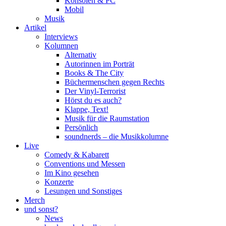
Konsolen & PC
Mobil
Musik
Artikel
Interviews
Kolumnen
Alternativ
Autorinnen im Porträt
Books & The City
Büchermenschen gegen Rechts
Der Vinyl-Terrorist
Hörst du es auch?
Klappe, Text!
Musik für die Raumstation
Persönlich
soundnerds – die Musikkolumne
Live
Comedy & Kabarett
Conventions und Messen
Im Kino gesehen
Konzerte
Lesungen und Sonstiges
Merch
und sonst?
News