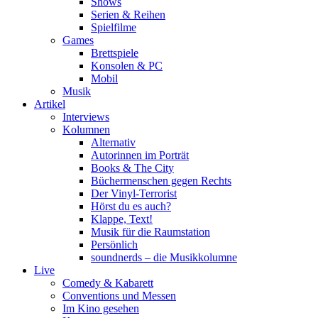
Shows
Serien & Reihen
Spielfilme
Games
Brettspiele
Konsolen & PC
Mobil
Musik
Artikel
Interviews
Kolumnen
Alternativ
Autorinnen im Porträt
Books & The City
Büchermenschen gegen Rechts
Der Vinyl-Terrorist
Hörst du es auch?
Klappe, Text!
Musik für die Raumstation
Persönlich
soundnerds – die Musikkolumne
Live
Comedy & Kabarett
Conventions und Messen
Im Kino gesehen