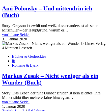
Ami Polonsky – Und mittendrin ich
(Buch)
Story: Grayson ist zwölf und weiß, dass er anders ist als seine
Mitschüler – der Hauptgrund, warum er…
von
Juliane Seidel
31. Januar 2020
4 Minuten Lesezeit
Bücher & Gedrucktes
lit
Romane & Lyrik
Markus Zusak – Nicht weniger als ein
Wunder (Buch)
Story: Das Leben der fünf Dunbar Brüder ist kein leichtes. Ihre
Mutter stirbt über mehrere Jahre hinweg an…
von
Juliane Seidel
1. Januar 2020
Zurück
1
…
3
4
5
6
Weiter