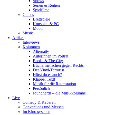
Shows
Serien & Reihen
Spielfilme
Games
Brettspiele
Konsolen & PC
Mobil
Musik
Artikel
Interviews
Kolumnen
Alternativ
Autorinnen im Porträt
Books & The City
Büchermenschen gegen Rechts
Der Vinyl-Terrorist
Hörst du es auch?
Klappe, Text!
Musik für die Raumstation
Persönlich
soundnerds – die Musikkolumne
Live
Comedy & Kabarett
Conventions und Messen
Im Kino gesehen