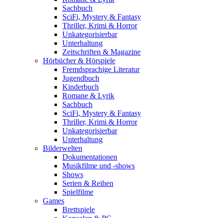
Sachbuch
SciFi, Mystery & Fantasy
Thriller, Krimi & Horror
Unkategorisierbar
Unterhaltung
Zeitschriften & Magazine
Hörbücher & Hörspiele
Fremdsprachige Literatur
Jugendbuch
Kinderbuch
Romane & Lyrik
Sachbuch
SciFi, Mystery & Fantasy
Thriller, Krimi & Horror
Unkategorisierbar
Unterhaltung
Bilderwelten
Dokumentationen
Musikfilme und -shows
Shows
Serien & Reihen
Spielfilme
Games
Brettspiele