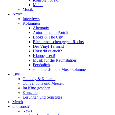
Konsolen & PC
Mobil
Musik
Artikel
Interviews
Kolumnen
Alternativ
Autorinnen im Porträt
Books & The City
Büchermenschen gegen Rechts
Der Vinyl-Terrorist
Hörst du es auch?
Klappe, Text!
Musik für die Raumstation
Persönlich
soundnerds – die Musikkolumne
Live
Comedy & Kabarett
Conventions und Messen
Im Kino gesehen
Konzerte
Lesungen und Sonstiges
Merch
und sonst?
News