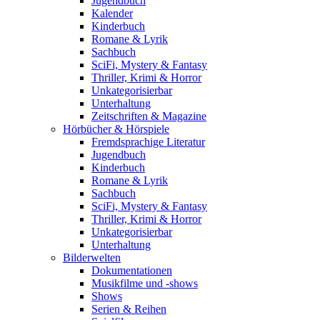
Jugendbuch
Kalender
Kinderbuch
Romane & Lyrik
Sachbuch
SciFi, Mystery & Fantasy
Thriller, Krimi & Horror
Unkategorisierbar
Unterhaltung
Zeitschriften & Magazine
Hörbücher & Hörspiele
Fremdsprachige Literatur
Jugendbuch
Kinderbuch
Romane & Lyrik
Sachbuch
SciFi, Mystery & Fantasy
Thriller, Krimi & Horror
Unkategorisierbar
Unterhaltung
Bilderwelten
Dokumentationen
Musikfilme und -shows
Shows
Serien & Reihen