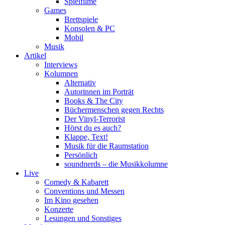
Spielfilme
Games
Brettspiele
Konsolen & PC
Mobil
Musik
Artikel
Interviews
Kolumnen
Alternativ
Autorinnen im Porträt
Books & The City
Büchermenschen gegen Rechts
Der Vinyl-Terrorist
Hörst du es auch?
Klappe, Text!
Musik für die Raumstation
Persönlich
soundnerds – die Musikkolumne
Live
Comedy & Kabarett
Conventions und Messen
Im Kino gesehen
Konzerte
Lesungen und Sonstiges