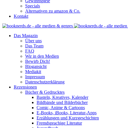
Gewinnspiele
Specials
Alternativen zu amazon & Co.
Kontakt
Das Magazin
Über uns
Das Team
FAQ
Wir in den Medien
Bewirb Dich!
Blogansicht
Mediakit
Impressum
Datenschutzerklärung
Rezensionen
Bücher & Gedrucktes
Basteln, Kreatives, Kalender
Bildbände und Bilderbücher
Comic, Anime & Cartoons
E-Books, iBooks, Literatur-Apps
Erzählungen und Kurzgeschichten
Fremdsprachige Literatur