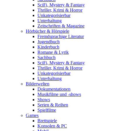
SciFi, Mystery & Fantasy
Thriller, Krimi & Horror
Unkategorisierbar
Unterhaltung
Zeitschriften & Magazine
Hörbücher & Hörspiele
Fremdsprachige Literatur
Jugendbuch
Kinderbuch
Romane & Lyrik
Sachbuch
SciFi, Mystery & Fantasy
Thriller, Krimi & Horror
Unkategorisierbar
Unterhaltung
Bilderwelten
Dokumentationen
Musikfilme und -shows
Shows
Serien & Reihen
Spielfilme
Games
Brettspiele
Konsolen & PC