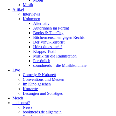
Mobil
Musik
Artikel
Interviews
Kolumnen
Alternativ
Autorinnen im Porträt
Books & The City
Büchermenschen gegen Rechts
Der Vinyl-Terrorist
Hörst du es auch?
Klappe, Text!
Musik für die Raumstation
Persönlich
soundnerds – die Musikkolumne
Live
Comedy & Kabarett
Conventions und Messen
Im Kino gesehen
Konzerte
Lesungen und Sonstiges
Merch
und sonst?
News
booknerds.de allgemein