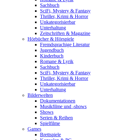
Sachbuch
SciFi, Mystery & Fantasy
Thriller, Krimi & Horror
Unkategorisierbar
Unterhaltung
Zeitschriften & Magazine
Hörbücher & Hörspiele
Fremdsprachige Literatur
Jugendbuch
Kinderbuch
Romane & Lyrik
Sachbuch
SciFi, Mystery & Fantasy
Thriller, Krimi & Horror
Unkategorisierbar
Unterhaltung
Bilderwelten
Dokumentationen
Musikfilme und -shows
Shows
Serien & Reihen
Spielfilme
Games
Brettspiele