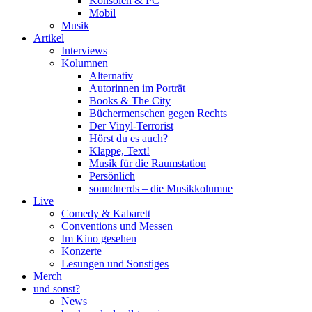
Konsolen & PC
Mobil
Musik
Artikel
Interviews
Kolumnen
Alternativ
Autorinnen im Porträt
Books & The City
Büchermenschen gegen Rechts
Der Vinyl-Terrorist
Hörst du es auch?
Klappe, Text!
Musik für die Raumstation
Persönlich
soundnerds – die Musikkolumne
Live
Comedy & Kabarett
Conventions und Messen
Im Kino gesehen
Konzerte
Lesungen und Sonstiges
Merch
und sonst?
News