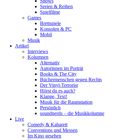
Shows
Serien & Reihen
Spielfilme
Games
Brettspiele
Konsolen & PC
Mobil
Musik
Artikel
Interviews
Kolumnen
Alternativ
Autorinnen im Porträt
Books & The City
Büchermenschen gegen Rechts
Der Vinyl-Terrorist
Hörst du es auch?
Klappe, Text!
Musik für die Raumstation
Persönlich
soundnerds – die Musikkolumne
Live
Comedy & Kabarett
Conventions und Messen
Im Kino gesehen