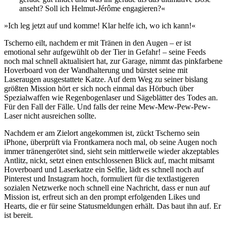
anseht? Soll ich Helmut-Jérôme engagieren?«
»Ich leg jetzt auf und komme! Klar helfe ich, wo ich kann!«
Tscherno eilt, nachdem er mit Tränen in den Augen – er ist
emotional sehr aufgewühlt ob der Tier in Gefahr! – seine Feeds
noch mal schnell aktualisiert hat, zur Garage, nimmt das pinkfarbene
Hoverboard von der Wandhalterung und bürstet seine mit
Laseraugen ausgestattete Katze. Auf dem Weg zu seiner bislang
größten Mission hört er sich noch einmal das Hörbuch über
Spezialwaffen wie Regenbogenlaser und Sägeblätter des Todes an.
Für den Fall der Fälle. Und falls der reine Mew-Mew-Pew-Pew-
Laser nicht ausreichen sollte.
Nachdem er am Zielort angekommen ist, zückt Tscherno sein
iPhone, überprüft via Frontkamera noch mal, ob seine Augen noch
immer tränengerötet sind, sieht sein mittlerweile wieder akzeptables
Antlitz, nickt, setzt einen entschlossenen Blick auf, macht mitsamt
Hoverboard und Laserkatze ein Selfie, lädt es schnell noch auf
Pinterest und Instagram hoch, formuliert für die textlastigeren
sozialen Netzwerke noch schnell eine Nachricht, dass er nun auf
Mission ist, erfreut sich an den prompt erfolgenden Likes und
Hearts, die er für seine Statusmeldungen erhält. Das baut ihn auf. Er
ist bereit.