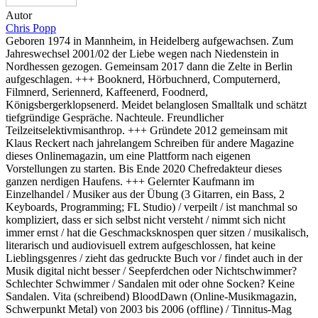
Autor
Chris Popp
Geboren 1974 in Mannheim, in Heidelberg aufgewachsen. Zum
Jahreswechsel 2001/02 der Liebe wegen nach Niedenstein in
Nordhessen gezogen. Gemeinsam 2017 dann die Zelte in Berlin
aufgeschlagen. +++ Booknerd, Hörbuchnerd, Computernerd,
Filmnerd, Seriennerd, Kaffeenerd, Foodnerd,
Königsbergerklopsenerd. Meidet belanglosen Smalltalk und schätzt
tiefgründige Gespräche. Nachteule. Freundlicher
Teilzeitselektivmisanthrop. +++ Gründete 2012 gemeinsam mit
Klaus Reckert nach jahrelangem Schreiben für andere Magazine
dieses Onlinemagazin, um eine Plattform nach eigenen
Vorstellungen zu starten. Bis Ende 2020 Chefredakteur dieses
ganzen nerdigen Haufens. +++ Gelernter Kaufmann im
Einzelhandel / Musiker aus der Übung (3 Gitarren, ein Bass, 2
Keyboards, Programming; FL Studio) / verpeilt / ist manchmal so
kompliziert, dass er sich selbst nicht versteht / nimmt sich nicht
immer ernst / hat die Geschmacksknospen quer sitzen / musikalisch,
literarisch und audiovisuell extrem aufgeschlossen, hat keine
Lieblingsgenres / zieht das gedruckte Buch vor / findet auch in der
Musik digital nicht besser / Seepferdchen oder Nichtschwimmer?
Schlechter Schwimmer / Sandalen mit oder ohne Socken? Keine
Sandalen. Vita (schreibend) BloodDawn (Online-Musikmagazin,
Schwerpunkt Metal) von 2003 bis 2006 (offline) / Tinnitus-Mag