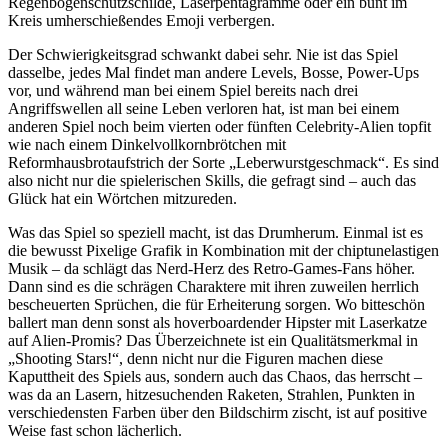
Regenbogenschutzschilde, Laserpentagramme oder ein bunt im
Kreis umherschießendes Emoji verbergen.
Der Schwierigkeitsgrad schwankt dabei sehr. Nie ist das Spiel
dasselbe, jedes Mal findet man andere Levels, Bosse, Power-Ups
vor, und während man bei einem Spiel bereits nach drei
Angriffswellen all seine Leben verloren hat, ist man bei einem
anderen Spiel noch beim vierten oder fünften Celebrity-Alien topfit
wie nach einem Dinkelvollkornbrötchen mit
Reformhausbrotaufstrich der Sorte „Leberwurstgeschmack“. Es sind
also nicht nur die spielerischen Skills, die gefragt sind – auch das
Glück hat ein Wörtchen mitzureden.
Was das Spiel so speziell macht, ist das Drumherum. Einmal ist es
die bewusst Pixelige Grafik in Kombination mit der chiptunelastigen
Musik – da schlägt das Nerd-Herz des Retro-Games-Fans höher.
Dann sind es die schrägen Charaktere mit ihren zuweilen herrlich
bescheuerten Sprüchen, die für Erheiterung sorgen. Wo bitteschön
ballert man denn sonst als hoverboardender Hipster mit Laserkatze
auf Alien-Promis? Das Überzeichnete ist ein Qualitätsmerkmal in
„Shooting Stars!“, denn nicht nur die Figuren machen diese
Kaputtheit des Spiels aus, sondern auch das Chaos, das herrscht –
was da an Lasern, hitzesuchenden Raketen, Strahlen, Punkten in
verschiedensten Farben über den Bildschirm zischt, ist auf positive
Weise fast schon lächerlich.