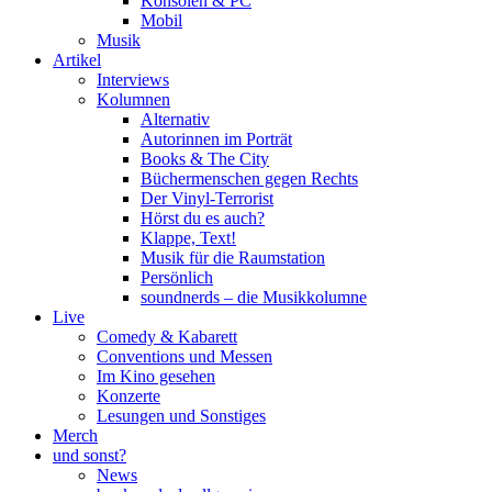
Konsolen & PC
Mobil
Musik
Artikel
Interviews
Kolumnen
Alternativ
Autorinnen im Porträt
Books & The City
Büchermenschen gegen Rechts
Der Vinyl-Terrorist
Hörst du es auch?
Klappe, Text!
Musik für die Raumstation
Persönlich
soundnerds – die Musikkolumne
Live
Comedy & Kabarett
Conventions und Messen
Im Kino gesehen
Konzerte
Lesungen und Sonstiges
Merch
und sonst?
News