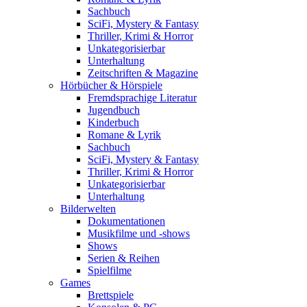
Sachbuch
SciFi, Mystery & Fantasy
Thriller, Krimi & Horror
Unkategorisierbar
Unterhaltung
Zeitschriften & Magazine
Hörbücher & Hörspiele
Fremdsprachige Literatur
Jugendbuch
Kinderbuch
Romane & Lyrik
Sachbuch
SciFi, Mystery & Fantasy
Thriller, Krimi & Horror
Unkategorisierbar
Unterhaltung
Bilderwelten
Dokumentationen
Musikfilme und -shows
Shows
Serien & Reihen
Spielfilme
Games
Brettspiele