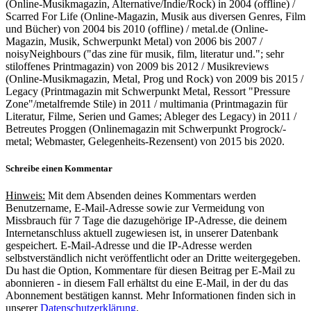
(Online-Musikmagazin, Alternative/Indie/Rock) in 2004 (offline) /
Scarred For Life (Online-Magazin, Musik aus diversen Genres, Film
und Bücher) von 2004 bis 2010 (offline) / metal.de (Online-
Magazin, Musik, Schwerpunkt Metal) von 2006 bis 2007 /
noisyNeighbours ("das zine für musik, film, literatur und."; sehr
stiloffenes Printmagazin) von 2009 bis 2012 / Musikreviews
(Online-Musikmagazin, Metal, Prog und Rock) von 2009 bis 2015 /
Legacy (Printmagazin mit Schwerpunkt Metal, Ressort "Pressure
Zone"/metalfremde Stile) in 2011 / multimania (Printmagazin für
Literatur, Filme, Serien und Games; Ableger des Legacy) in 2011 /
Betreutes Proggen (Onlinemagazin mit Schwerpunkt Progrock/-
metal; Webmaster, Gelegenheits-Rezensent) von 2015 bis 2020.
Schreibe einen Kommentar
Hinweis:
Mit dem Absenden deines Kommentars werden
Benutzername, E-Mail-Adresse sowie zur Vermeidung von
Missbrauch für 7 Tage die dazugehörige IP-Adresse, die deinem
Internetanschluss aktuell zugewiesen ist, in unserer Datenbank
gespeichert. E-Mail-Adresse und die IP-Adresse werden
selbstverständlich nicht veröffentlicht oder an Dritte weitergegeben.
Du hast die Option, Kommentare für diesen Beitrag per E-Mail zu
abonnieren - in diesem Fall erhältst du eine E-Mail, in der du das
Abonnement bestätigen kannst. Mehr Informationen finden sich in
unserer
Datenschutzerklärung
.