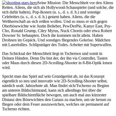
Seine Mission: Die Menschheit vor den Aliens
Retten. Aliens, die sich als Hollywood-Schauspieler (und solche, die
sich dafür halten), Pop-Ikonen (u. s., d. s. d. h.) und sonstige
Celebrities (u. s., d. s. d. h.) getarnt haben. Aliens, die die
Weltherrschaft an sich reißen wollen. Und so muss er sich gegen
Oberbösewichte wie Justin Belieber, PewDerPie, Kanye East, Psy-
Cho, Ronald Grump, Ciley Myrus, Nuck Chorris oder etwa Robert
Downer Sr. behaupten. Doch die kommen nicht allein. Haben
Drohnen im Gepäck. Und sonstiges fliegendes Gekröse. Mädchen
mit Laserlollies. Schlipsträger des Todes. Arbeiter mit Superwaffen.
Das Schicksal der Menschheit liegt in Tschernos und somit in
Deinen Händen. Denn Du bist der, der ihn via Controller, Tasten
oder Maus durch diesen 2D-Scrolling-Shooter in 8-Bit-Optik lotsen
wird.
Speckt man das Spiel auf sein Grundgerüst ab, ist das Konzept
eigentlich so neu und innovativ wie 2D-Scrolling-Shooter selbst,
nämlich uralt. Jahrzehnte alt. Man findet sich/Tscherno zu Beginn
am unteren Bildschirmrand, kann sich allerdings frei über die
spielbare Bildschirmfläche bewegen, um auch mal aus kürzester
Distanz den Bösewichten den Garaus zu machen, um sie herum zu
fliegen oder dem Feuer auszuweichen, welches sie permanent auf
Tscherno richten.