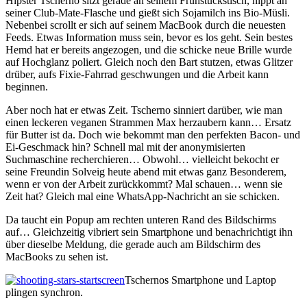
Hipster Tscherno sitzt gerade an seinem Frühstückstisch, nippt an
seiner Club-Mate-Flasche und gießt sich Sojamilch ins Bio-Müsli.
Nebenbei scrollt er sich auf seinem MacBook durch die neuesten
Feeds. Etwas Information muss sein, bevor es los geht. Sein bestes
Hemd hat er bereits angezogen, und die schicke neue Brille wurde
auf Hochglanz poliert. Gleich noch den Bart stutzen, etwas Glitzer
drüber, aufs Fixie-Fahrrad geschwungen und die Arbeit kann
beginnen.
Aber noch hat er etwas Zeit. Tscherno sinniert darüber, wie man
einen leckeren veganen Strammen Max herzaubern kann… Ersatz
für Butter ist da. Doch wie bekommt man den perfekten Bacon- und
Ei-Geschmack hin? Schnell mal mit der anonymisierten
Suchmaschine recherchieren… Obwohl… vielleicht bekocht er
seine Freundin Solveig heute abend mit etwas ganz Besonderem,
wenn er von der Arbeit zurückkommt? Mal schauen… wenn sie
Zeit hat? Gleich mal eine WhatsApp-Nachricht an sie schicken.
Da taucht ein Popup am rechten unteren Rand des Bildschirms
auf… Gleichzeitig vibriert sein Smartphone und benachrichtigt ihn
über dieselbe Meldung, die gerade auch am Bildschirm des
MacBooks zu sehen ist.
Tschernos Smartphone und Laptop
plingen synchron.