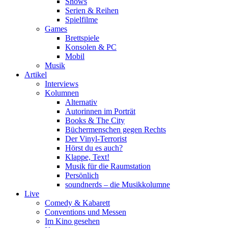
Shows
Serien & Reihen
Spielfilme
Games
Brettspiele
Konsolen & PC
Mobil
Musik
Artikel
Interviews
Kolumnen
Alternativ
Autorinnen im Porträt
Books & The City
Büchermenschen gegen Rechts
Der Vinyl-Terrorist
Hörst du es auch?
Klappe, Text!
Musik für die Raumstation
Persönlich
soundnerds – die Musikkolumne
Live
Comedy & Kabarett
Conventions und Messen
Im Kino gesehen