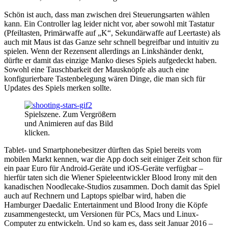
Schön ist auch, dass man zwischen drei Steuerungsarten wählen
kann. Ein Controller lag leider nicht vor, aber sowohl mit Tastatur
(Pfeiltasten, Primärwaffe auf „K“, Sekundärwaffe auf Leertaste) als
auch mit Maus ist das Ganze sehr schnell begreifbar und intuitiv zu
spielen. Wenn der Rezensent allerdings an Linkshänder denkt,
dürfte er damit das einzige Manko dieses Spiels aufgedeckt haben.
Sowohl eine Tauschbarkeit der Mausknöpfe als auch eine
konfigurierbare Tastenbelegung wären Dinge, die man sich für
Updates des Spiels merken sollte.
Spielszene. Zum Vergrößern
und Animieren auf das Bild
klicken.
Tablet- und Smartphonebesitzer dürften das Spiel bereits vom
mobilen Markt kennen, war die App doch seit einiger Zeit schon für
ein paar Euro für Android-Geräte und iOS-Geräte verfügbar –
hierfür taten sich die Wiener Spieleentwickler Blood Irony mit den
kanadischen Noodlecake-Studios zusammen. Doch damit das Spiel
auch auf Rechnern und Laptops spielbar wird, haben die
Hamburger Daedalic Entertainment und Blood Irony die Köpfe
zusammengesteckt, um Versionen für PCs, Macs und Linux-
Computer zu entwickeln. Und so kam es, dass seit Januar 2016 –