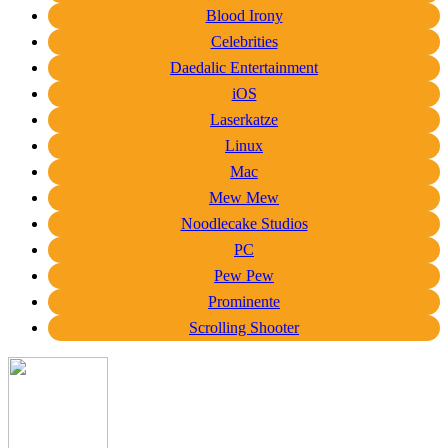
Blood Irony
Celebrities
Daedalic Entertainment
iOS
Laserkatze
Linux
Mac
Mew Mew
Noodlecake Studios
PC
Pew Pew
Prominente
Scrolling Shooter