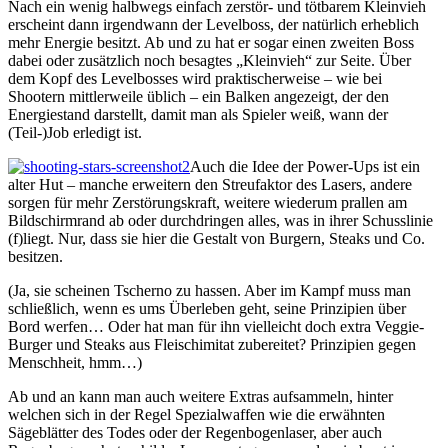
Nach ein wenig halbwegs einfach zerstör- und tötbarem Kleinvieh
erscheint dann irgendwann der Levelboss, der natürlich erheblich
mehr Energie besitzt. Ab und zu hat er sogar einen zweiten Boss
dabei oder zusätzlich noch besagtes „Kleinvieh“ zur Seite. Über
dem Kopf des Levelbosses wird praktischerweise – wie bei
Shootern mittlerweile üblich – ein Balken angezeigt, der den
Energiestand darstellt, damit man als Spieler weiß, wann der
(Teil-)Job erledigt ist.
Auch die Idee der Power-Ups ist ein
alter Hut – manche erweitern den Streufaktor des Lasers, andere
sorgen für mehr Zerstörungskraft, weitere wiederum prallen am
Bildschirmrand ab oder durchdringen alles, was in ihrer Schusslinie
(f)liegt. Nur, dass sie hier die Gestalt von Burgern, Steaks und Co.
besitzen.
(Ja, sie scheinen Tscherno zu hassen. Aber im Kampf muss man
schließlich, wenn es ums Überleben geht, seine Prinzipien über
Bord werfen… Oder hat man für ihn vielleicht doch extra Veggie-
Burger und Steaks aus Fleischimitat zubereitet? Prinzipien gegen
Menschheit, hmm…)
Ab und an kann man auch weitere Extras aufsammeln, hinter
welchen sich in der Regel Spezialwaffen wie die erwähnten
Sägeblätter des Todes oder der Regenbogenlaser, aber auch