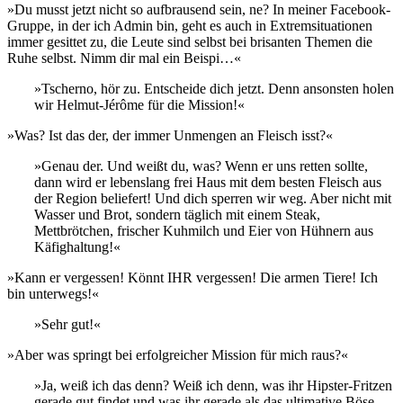
»Du musst jetzt nicht so aufbrausend sein, ne? In meiner Facebook-
Gruppe, in der ich Admin bin, geht es auch in Extremsituationen
immer gesittet zu, die Leute sind selbst bei brisanten Themen die
Ruhe selbst. Nimm dir mal ein Beispi…«
»Tscherno, hör zu. Entscheide dich jetzt. Denn ansonsten holen
wir Helmut-Jérôme für die Mission!«
»Was? Ist das der, der immer Unmengen an Fleisch isst?«
»Genau der. Und weißt du, was? Wenn er uns retten sollte,
dann wird er lebenslang frei Haus mit dem besten Fleisch aus
der Region beliefert! Und dich sperren wir weg. Aber nicht mit
Wasser und Brot, sondern täglich mit einem Steak,
Mettbrötchen, frischer Kuhmilch und Eier von Hühnern aus
Käfighaltung!«
»Kann er vergessen! Könnt IHR vergessen! Die armen Tiere! Ich
bin unterwegs!«
»Sehr gut!«
»Aber was springt bei erfolgreicher Mission für mich raus?«
»Ja, weiß ich das denn? Weiß ich denn, was ihr Hipster-Fritzen
gerade gut findet und was ihr gerade als das ultimative Böse