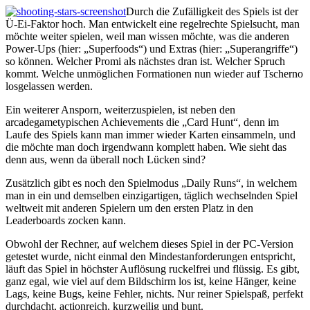
Durch die Zufälligkeit des Spiels ist der
Ü-Ei-Faktor hoch. Man entwickelt eine regelrechte Spielsucht, man
möchte weiter spielen, weil man wissen möchte, was die anderen
Power-Ups (hier: „Superfoods“) und Extras (hier: „Superangriffe“)
so können. Welcher Promi als nächstes dran ist. Welcher Spruch
kommt. Welche unmöglichen Formationen nun wieder auf Tscherno
losgelassen werden.
Ein weiterer Ansporn, weiterzuspielen, ist neben den
arcadegametypischen Achievements die „Card Hunt“, denn im
Laufe des Spiels kann man immer wieder Karten einsammeln, und
die möchte man doch irgendwann komplett haben. Wie sieht das
denn aus, wenn da überall noch Lücken sind?
Zusätzlich gibt es noch den Spielmodus „Daily Runs“, in welchem
man in ein und demselben einzigartigen, täglich wechselnden Spiel
weltweit mit anderen Spielern um den ersten Platz in den
Leaderboards zocken kann.
Obwohl der Rechner, auf welchem dieses Spiel in der PC-Version
getestet wurde, nicht einmal den Mindestanforderungen entspricht,
läuft das Spiel in höchster Auflösung ruckelfrei und flüssig. Es gibt,
ganz egal, wie viel auf dem Bildschirm los ist, keine Hänger, keine
Lags, keine Bugs, keine Fehler, nichts. Nur reiner Spielspaß, perfekt
durchdacht, actionreich, kurzweilig und bunt.