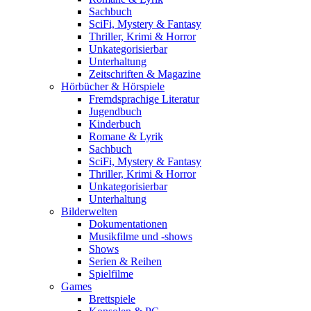
Sachbuch
SciFi, Mystery & Fantasy
Thriller, Krimi & Horror
Unkategorisierbar
Unterhaltung
Zeitschriften & Magazine
Hörbücher & Hörspiele
Fremdsprachige Literatur
Jugendbuch
Kinderbuch
Romane & Lyrik
Sachbuch
SciFi, Mystery & Fantasy
Thriller, Krimi & Horror
Unkategorisierbar
Unterhaltung
Bilderwelten
Dokumentationen
Musikfilme und -shows
Shows
Serien & Reihen
Spielfilme
Games
Brettspiele