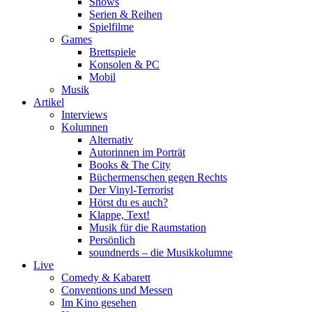
Shows
Serien & Reihen
Spielfilme
Games
Brettspiele
Konsolen & PC
Mobil
Musik
Artikel
Interviews
Kolumnen
Alternativ
Autorinnen im Porträt
Books & The City
Büchermenschen gegen Rechts
Der Vinyl-Terrorist
Hörst du es auch?
Klappe, Text!
Musik für die Raumstation
Persönlich
soundnerds – die Musikkolumne
Live
Comedy & Kabarett
Conventions und Messen
Im Kino gesehen