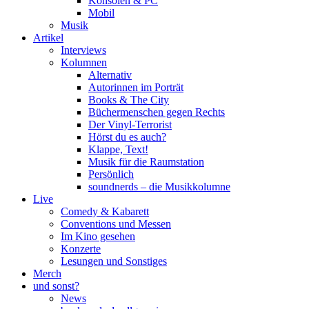
Konsolen & PC
Mobil
Musik
Artikel
Interviews
Kolumnen
Alternativ
Autorinnen im Porträt
Books & The City
Büchermenschen gegen Rechts
Der Vinyl-Terrorist
Hörst du es auch?
Klappe, Text!
Musik für die Raumstation
Persönlich
soundnerds – die Musikkolumne
Live
Comedy & Kabarett
Conventions und Messen
Im Kino gesehen
Konzerte
Lesungen und Sonstiges
Merch
und sonst?
News