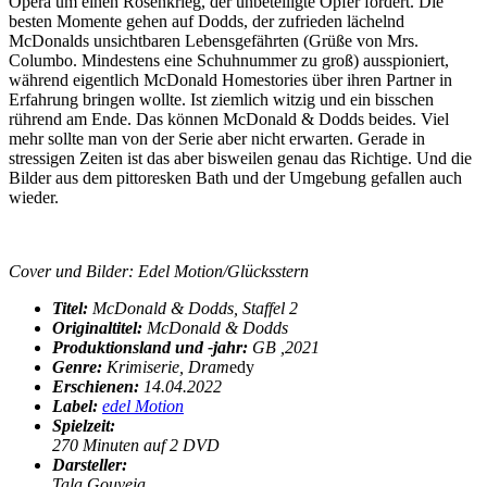
Opera um einen Rosenkrieg, der unbeteiligte Opfer fordert. Die
besten Momente gehen auf Dodds, der zufrieden lächelnd
McDonalds unsichtbaren Lebensgefährten (Grüße von Mrs.
Columbo. Mindestens eine Schuhnummer zu groß) ausspioniert,
während eigentlich McDonald Homestories über ihren Partner in
Erfahrung bringen wollte. Ist ziemlich witzig und ein bisschen
rührend am Ende. Das können McDonald & Dodds beides. Viel
mehr sollte man von der Serie aber nicht erwarten. Gerade in
stressigen Zeiten ist das aber bisweilen genau das Richtige. Und die
Bilder aus dem pittoresken Bath und der Umgebung gefallen auch
wieder.
Cover und Bilder: Edel Motion/Glücksstern
Titel:
McDonald & Dodds, Staffel 2
Originaltitel:
McDonald & Dodds
Produktionsland und -jahr:
GB ,2021
Genre:
Krimiserie, Dram
edy
Erschienen:
14.04.2022
Label:
edel Motion
Spielzeit:
270 Minuten auf 2 DVD
Darsteller:
Tala Gouveia