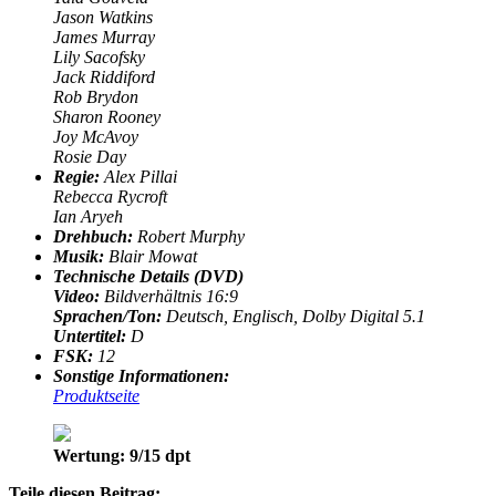
Jason Watkins
James Murray
Lily Sacofsky
Jack Riddiford
Rob Brydon
Sharon Rooney
Joy McAvoy
Rosie Day
Regie:
Alex Pillai
Rebecca Rycroft
Ian Aryeh
Drehbuch:
Robert Murphy
Musik:
Blair Mowat
Technische Details (DVD)
Video:
Bildverhältnis 16:9
Sprachen/Ton:
Deutsch, Englisch, Dolby Digital 5.1
Untertitel:
D
FSK:
12
Sonstige Informationen:
Produktseite
Wertung: 9/15 dpt
Teile diesen Beitrag: