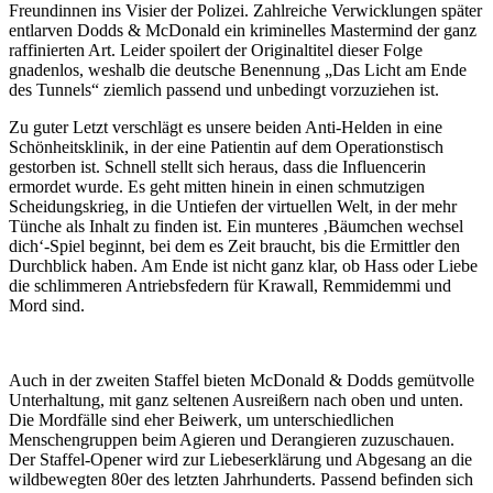
Freundinnen ins Visier der Polizei. Zahlreiche Verwicklungen später
entlarven Dodds & McDonald ein kriminelles Mastermind der ganz
raffinierten Art. Leider spoilert der Originaltitel dieser Folge
gnadenlos, weshalb die deutsche Benennung „Das Licht am Ende
des Tunnels“ ziemlich passend und unbedingt vorzuziehen ist.
Zu guter Letzt verschlägt es unsere beiden Anti-Helden in eine
Schönheitsklinik, in der eine Patientin auf dem Operationstisch
gestorben ist. Schnell stellt sich heraus, dass die Influencerin
ermordet wurde. Es geht mitten hinein in einen schmutzigen
Scheidungskrieg, in die Untiefen der virtuellen Welt, in der mehr
Tünche als Inhalt zu finden ist. Ein munteres ‚Bäumchen wechsel
dich‘-Spiel beginnt, bei dem es Zeit braucht, bis die Ermittler den
Durchblick haben. Am Ende ist nicht ganz klar, ob Hass oder Liebe
die schlimmeren Antriebsfedern für Krawall, Remmidemmi und
Mord sind.
Auch in der zweiten Staffel bieten McDonald & Dodds gemütvolle
Unterhaltung, mit ganz seltenen Ausreißern nach oben und unten.
Die Mordfälle sind eher Beiwerk, um unterschiedlichen
Menschengruppen beim Agieren und Derangieren zuzuschauen.
Der Staffel-Opener wird zur Liebeserklärung und Abgesang an die
wildbewegten 80er des letzten Jahrhunderts. Passend befinden sich