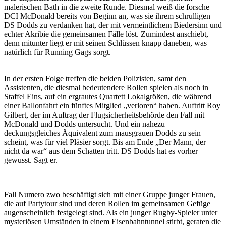
malerischen Bath in die zweite Runde. Diesmal weiß die forsche
DCI McDonald bereits von Beginn an, was sie ihrem schrulligen
DS Dodds zu verdanken hat, der mit vermeintlichem Biedersinn und
echter Akribie die gemeinsamen Fälle löst. Zumindest anschiebt,
denn mitunter liegt er mit seinen Schlüssen knapp daneben, was
natürlich für Running Gags sorgt.
In der ersten Folge treffen die beiden Polizisten, samt den
Assistenten, die diesmal bedeutendere Rollen spielen als noch in
Staffel Eins, auf ein ergrautes Quartett Lokalgrößen, die während
einer Ballonfahrt ein fünftes Mitglied „verloren“ haben. Auftritt Roy
Gilbert, der im Auftrag der Flugsicherheitsbehörde den Fall mit
McDonald und Dodds untersucht. Und ein nahezu
deckungsgleiches Äquivalent zum mausgrauen Dodds zu sein
scheint, was für viel Pläsier sorgt. Bis am Ende „Der Mann, der
nicht da war“ aus dem Schatten tritt. DS Dodds hat es vorher
gewusst. Sagt er.
Fall Numero zwo beschäftigt sich mit einer Gruppe junger Frauen,
die auf Partytour sind und deren Rollen im gemeinsamen Gefüge
augenscheinlich festgelegt sind. Als ein junger Rugby-Spieler unter
mysteriösen Umständen in einem Eisenbahntunnel stirbt, geraten die