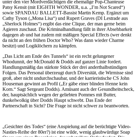
unter den vier Mordverdächtigen die ehemalige Pop-Chanteuse
Patsy Kensit (mit EIGHTH WONDER, u.a. „I’m Not Scared“)
sowie SPANDAU BALLETT-Bassist Martin Kemp. Ergänzt um
Cathy Tyson („Mona Lisa“) und Rupert Graves (DI Lestrade aus
„Sherlock Holmes“) ergibt das eine Clique, der man gerne beim
Agieren zuschaut. Die Kriminalhandlung fällt in ihrer Absehbarkeit
dagegen ab und hat zudem mit mäßigen Special Effects (wer denkt
da nicht an den frühen Doctor Who? Was dann wieder Charme
besitzt) und Logiklöchern zu kämpfen.
„Das Licht am Ende des Tunnels“ ist ein recht gelungener
Whodunnit, der McDonald & Dodds auf ganzer Linie fordert.
Handlungsmäßig das stärkste Stück der drei anderthalbstündigen
Folgen. Das Personal überzeugt durch Diversität, die Wirrnisse sind
groß, aber nicht undurchschaubar, und der karrieristische CS John
Houseman gewinnt an Profil („Er gäbe einer blinden Henne kein
Korn.“ Sagt Sergeant Dodds). Amüsant auch der Gesundheitscheck,
der, hauptsächlich wegen der geliebten Pommes mit Butter,
dunkelwolkig über Dodds Haupt schwebt. Das Ende der
Partnerschaft in Sicht? Die Frage ist nicht schwer zu beantworten.
„Gesichter des Todes“ (eine Anspielung auf die berüchtigte Video-
Nasties-Reihe der 80er?) ist eine wilde, wenig glaubwürdige Soap