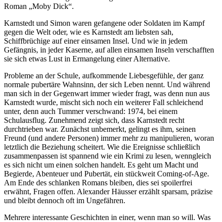
Roman „Moby Dick“.
Karnstedt und Simon waren gefangene oder Soldaten im Kampf
gegen die Welt oder, wie es Karnstedt am liebsten sah,
Schiffbrüchige auf einer einsamen Insel. Und wie in jedem
Gefängnis, in jeder Kaserne, auf allen einsamen Inseln verschafften
sie sich etwas Lust in Ermangelung einer Alternative.
Probleme an der Schule, aufkommende Liebesgefühle, der ganz
normale pubertäre Wahnsinn, der sich Leben nennt. Und während
man sich in der Gegenwart immer wieder fragt, was denn nun aus
Karnstedt wurde, mischt sich noch ein weiterer Fall schleichend
unter, denn auch Tummer verschwand: 1974, bei einem
Schulausflug. Zunehmend zeigt sich, dass Karnstedt recht
durchtrieben war. Zunächst unbemerkt, gelingt es ihm, seinen
Freund (und andere Personen) immer mehr zu manipulieren, woran
letztlich die Beziehung scheitert. Wie die Ereignisse schließlich
zusammenpassen ist spannend wie ein Krimi zu lesen, wenngleich
es sich nicht um einen solchen handelt. Es geht um Macht und
Begierde, Abenteuer und Pubertät, ein stückweit Coming-of-Age.
Am Ende des schlanken Romans bleiben, dies sei spoilerfrei
erwähnt, Fragen offen. Alexander Häusser erzählt sparsam, präzise
und bleibt dennoch oft im Ungefähren.
Mehrere interessante Geschichten in einer, wenn man so will. Was