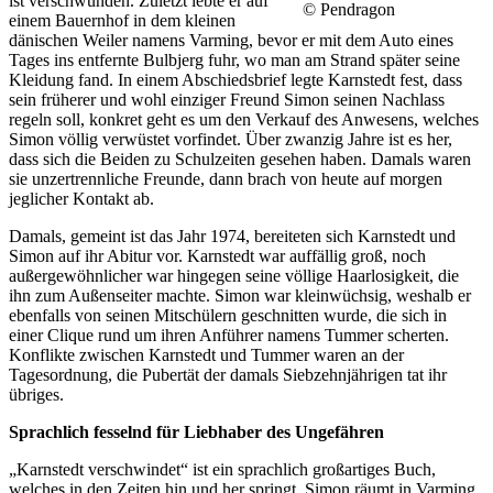
ist verschwunden. Zuletzt lebte er auf
© Pendragon
einem Bauernhof in dem kleinen
dänischen Weiler namens Varming, bevor er mit dem Auto eines
Tages ins entfernte Bulbjerg fuhr, wo man am Strand später seine
Kleidung fand. In einem Abschiedsbrief legte Karnstedt fest, dass
sein früherer und wohl einziger Freund Simon seinen Nachlass
regeln soll, konkret geht es um den Verkauf des Anwesens, welches
Simon völlig verwüstet vorfindet. Über zwanzig Jahre ist es her,
dass sich die Beiden zu Schulzeiten gesehen haben. Damals waren
sie unzertrennliche Freunde, dann brach von heute auf morgen
jeglicher Kontakt ab.
Damals, gemeint ist das Jahr 1974, bereiteten sich Karnstedt und
Simon auf ihr Abitur vor. Karnstedt war auffällig groß, noch
außergewöhnlicher war hingegen seine völlige Haarlosigkeit, die
ihn zum Außenseiter machte. Simon war kleinwüchsig, weshalb er
ebenfalls von seinen Mitschülern geschnitten wurde, die sich in
einer Clique rund um ihren Anführer namens Tummer scherten.
Konflikte zwischen Karnstedt und Tummer waren an der
Tagesordnung, die Pubertät der damals Siebzehnjährigen tat ihr
übriges.
Sprachlich fesselnd für Liebhaber des Ungefähren
„Karnstedt verschwindet“ ist ein sprachlich großartiges Buch,
welches in den Zeiten hin und her springt. Simon räumt in Varming