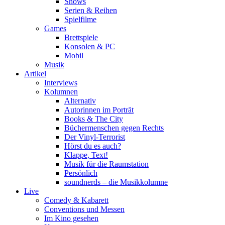
Shows
Serien & Reihen
Spielfilme
Games
Brettspiele
Konsolen & PC
Mobil
Musik
Artikel
Interviews
Kolumnen
Alternativ
Autorinnen im Porträt
Books & The City
Büchermenschen gegen Rechts
Der Vinyl-Terrorist
Hörst du es auch?
Klappe, Text!
Musik für die Raumstation
Persönlich
soundnerds – die Musikkolumne
Live
Comedy & Kabarett
Conventions und Messen
Im Kino gesehen