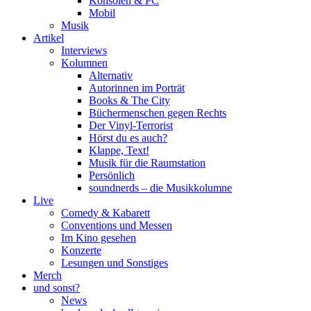
Konsolen & PC
Mobil
Musik
Artikel
Interviews
Kolumnen
Alternativ
Autorinnen im Porträt
Books & The City
Büchermenschen gegen Rechts
Der Vinyl-Terrorist
Hörst du es auch?
Klappe, Text!
Musik für die Raumstation
Persönlich
soundnerds – die Musikkolumne
Live
Comedy & Kabarett
Conventions und Messen
Im Kino gesehen
Konzerte
Lesungen und Sonstiges
Merch
und sonst?
News