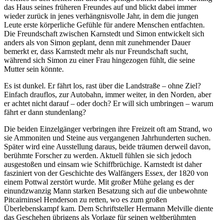
das Haus seines früheren Freundes auf und blickt dabei immer
wieder zurück in jenes verhängnisvolle Jahr, in dem die jungen
Leute erste körperliche Gefühle für andere Menschen entfachten.
Die Freundschaft zwischen Karnstedt und Simon entwickelt sich
anders als von Simon geplant, denn mit zunehmender Dauer
bemerkt er, dass Karnstedt mehr als nur Freundschaft sucht,
während sich Simon zu einer Frau hingezogen fühlt, die seine
Mutter sein könnte.
Es ist dunkel. Er fährt los, rast über die Landstraße – ohne Ziel?
Einfach drauflos, zur Autobahn, immer weiter, in den Norden, aber
er achtet nicht darauf – oder doch? Er will sich umbringen – warum
fährt er dann stundenlang?
Die beiden Einzelgänger verbringen ihre Freizeit oft am Strand, wo
sie Ammoniten und Steine aus vergangenen Jahrhunderten suchen.
Später wird eine Ausstellung daraus, beide träumen derweil davon,
berühmte Forscher zu werden. Aktuell fühlen sie sich jedoch
ausgestoßen und einsam wie Schiffbrüchige. Karnstedt ist daher
fasziniert von der Geschichte des Walfängers Essex, der 1820 von
einem Pottwal zerstört wurde. Mit großer Mühe gelang es der
einundzwanzig Mann starken Besatzung sich auf die unbewohnte
Pitcairninsel Henderson zu retten, wo es zum großen
Überlebenskampf kam. Dem Schriftsteller Hermann Melville diente
das Geschehen übrigens als Vorlage für seinen weltberühmten