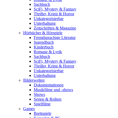
Sachbuch
SciFi, Mystery & Fantasy
Thriller, Krimi & Horror
Unkategorisierbar
Unterhaltung
Zeitschriften & Magazine
Hörbücher & Hörspiele
Fremdsprachige Literatur
Jugendbuch
Kinderbuch
Romane & Lyrik
Sachbuch
SciFi, Mystery & Fantasy
Thriller, Krimi & Horror
Unkategorisierbar
Unterhaltung
Bilderwelten
Dokumentationen
Musikfilme und -shows
Shows
Serien & Reihen
Spielfilme
Games
Brettspiele