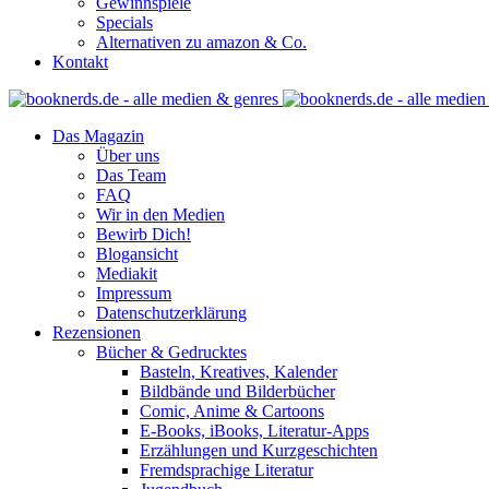
Gewinnspiele
Specials
Alternativen zu amazon & Co.
Kontakt
Das Magazin
Über uns
Das Team
FAQ
Wir in den Medien
Bewirb Dich!
Blogansicht
Mediakit
Impressum
Datenschutzerklärung
Rezensionen
Bücher & Gedrucktes
Basteln, Kreatives, Kalender
Bildbände und Bilderbücher
Comic, Anime & Cartoons
E-Books, iBooks, Literatur-Apps
Erzählungen und Kurzgeschichten
Fremdsprachige Literatur