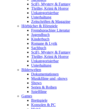
SciFi, Mystery & Fantasy
Thriller, Krimi & Horror
Unkategorisierbar
Unterhaltung
Zeitschriften & Magazine
Hörbücher & Hörspiele
Fremdsprachige Literatur
Jugendbuch
Kinderbuch
Romane & Lyrik
Sachbuch
SciFi, Mystery & Fantasy
Thriller, Krimi & Horror
Unkategorisierbar
Unterhaltung
Bilderwelten
Dokumentationen
Musikfilme und -shows
Shows
Serien & Reihen
Spielfilme
Games
Brettspiele
Konsolen & PC