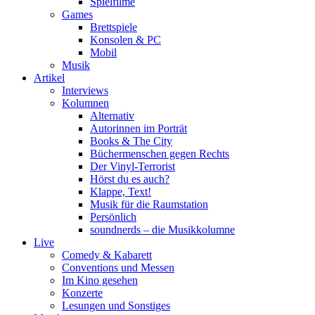
Spielfilme
Games
Brettspiele
Konsolen & PC
Mobil
Musik
Artikel
Interviews
Kolumnen
Alternativ
Autorinnen im Porträt
Books & The City
Büchermenschen gegen Rechts
Der Vinyl-Terrorist
Hörst du es auch?
Klappe, Text!
Musik für die Raumstation
Persönlich
soundnerds – die Musikkolumne
Live
Comedy & Kabarett
Conventions und Messen
Im Kino gesehen
Konzerte
Lesungen und Sonstiges