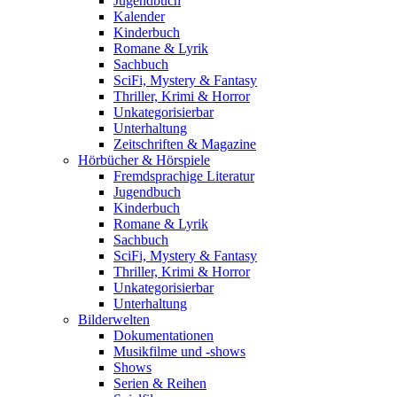
Jugendbuch
Kalender
Kinderbuch
Romane & Lyrik
Sachbuch
SciFi, Mystery & Fantasy
Thriller, Krimi & Horror
Unkategorisierbar
Unterhaltung
Zeitschriften & Magazine
Hörbücher & Hörspiele
Fremdsprachige Literatur
Jugendbuch
Kinderbuch
Romane & Lyrik
Sachbuch
SciFi, Mystery & Fantasy
Thriller, Krimi & Horror
Unkategorisierbar
Unterhaltung
Bilderwelten
Dokumentationen
Musikfilme und -shows
Shows
Serien & Reihen