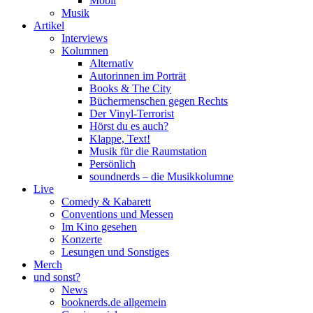
Mobil
Musik
Artikel
Interviews
Kolumnen
Alternativ
Autorinnen im Porträt
Books & The City
Büchermenschen gegen Rechts
Der Vinyl-Terrorist
Hörst du es auch?
Klappe, Text!
Musik für die Raumstation
Persönlich
soundnerds – die Musikkolumne
Live
Comedy & Kabarett
Conventions und Messen
Im Kino gesehen
Konzerte
Lesungen und Sonstiges
Merch
und sonst?
News
booknerds.de allgemein