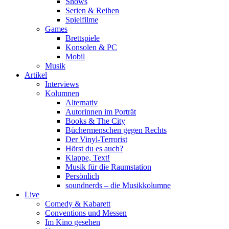
Shows
Serien & Reihen
Spielfilme
Games
Brettspiele
Konsolen & PC
Mobil
Musik
Artikel
Interviews
Kolumnen
Alternativ
Autorinnen im Porträt
Books & The City
Büchermenschen gegen Rechts
Der Vinyl-Terrorist
Hörst du es auch?
Klappe, Text!
Musik für die Raumstation
Persönlich
soundnerds – die Musikkolumne
Live
Comedy & Kabarett
Conventions und Messen
Im Kino gesehen