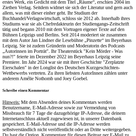
erstes Werk, ein Gedicht mit dem Titel „Räume“, erschien 2004 im
Ziethen Verlag. Seitdem widmet sie sich der Literatur und gern auch
allem, was mit dieser einher geht. Ihr Studium der
Buchhandel/Verlagswirtschaft, schloss sie 2012 ab. Innerhalb ihres
Studiums war sie als Chefredakteurin der Studiengangs-Zeitschrift
tätig und begann 2010 mit dem Vortragen eigener Texte auf den
Bühnen Leipzigs und Berlins. Seit 2014 moderiert sie zusammen
mit dem Autor Jan Lindner die Lesebühne „Pinzette“ im Beyerhaus
Leipzig. Sie ist zudem Gründerin und Moderatorin des Podcasts
„Autorinnen im Porträt". Ihr Theaterstück "Kein Mörder - Was
nun?!" feierte im Dezember 2022 im Beyerhaus Leipzig seine
Premiere. Im Jahr 2024 war sie mit ihrer Geschichte "Zerplatzte
Eierschalen" in der Longlist des Deutschen Kurzgeschichten-
Wettbewerbs vertreten. Zu ihren liebsten AutorInnen zählen unter
anderem Amélie Nothomb und Joey Goebel.
Schreibe einen Kommentar
Hinweis:
Mit dem Absenden deines Kommentars werden
Benutzername, E-Mail-Adresse sowie zur Vermeidung von
Missbrauch für 7 Tage die dazugehörige IP-Adresse, die deinem
Internetanschluss aktuell zugewiesen ist, in unserer Datenbank
gespeichert. E-Mail-Adresse und die IP-Adresse werden
selbstverständlich nicht veröffentlicht oder an Dritte weitergegeben.
Du hast die Option, Kommentare für diesen Beitrag per E-Mail zu