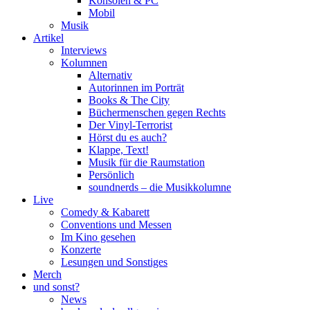
Konsolen & PC
Mobil
Musik
Artikel
Interviews
Kolumnen
Alternativ
Autorinnen im Porträt
Books & The City
Büchermenschen gegen Rechts
Der Vinyl-Terrorist
Hörst du es auch?
Klappe, Text!
Musik für die Raumstation
Persönlich
soundnerds – die Musikkolumne
Live
Comedy & Kabarett
Conventions und Messen
Im Kino gesehen
Konzerte
Lesungen und Sonstiges
Merch
und sonst?
News