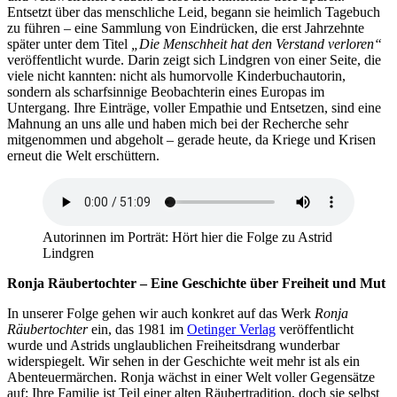
Entsetzt über das menschliche Leid, begann sie heimlich Tagebuch
zu führen – eine Sammlung von Eindrücken, die erst Jahrzehnte
später unter dem Titel
„Die Menschheit hat den Verstand verloren“
veröffentlicht wurde. Darin zeigt sich Lindgren von einer Seite, die
viele nicht kannten: nicht als humorvolle Kinderbuchautorin,
sondern als scharfsinnige Beobachterin eines Europas im
Untergang. Ihre Einträge, voller Empathie und Entsetzen, sind eine
Mahnung an uns alle und haben mich bei der Recherche sehr
mitgenommen und abgeholt – gerade heute, da Kriege und Krisen
erneut die Welt erschüttern.
Autorinnen im Porträt: Hört hier die Folge zu Astrid
Lindgren
Ronja Räubertochter – Eine Geschichte über Freiheit und Mut
In unserer Folge gehen wir auch konkret auf das Werk
Ronja
Räubertochter
ein, das 1981 im
Oetinger Verlag
veröffentlicht
wurde und Astrids unglaublichen Freiheitsdrang wunderbar
widerspiegelt. Wir sehen in der Geschichte weit mehr ist als ein
Abenteuermärchen. Ronja wächst in einer Welt voller Gegensätze
auf: Ihre Familie ist Teil einer alten Räubertradition, doch sie selbst