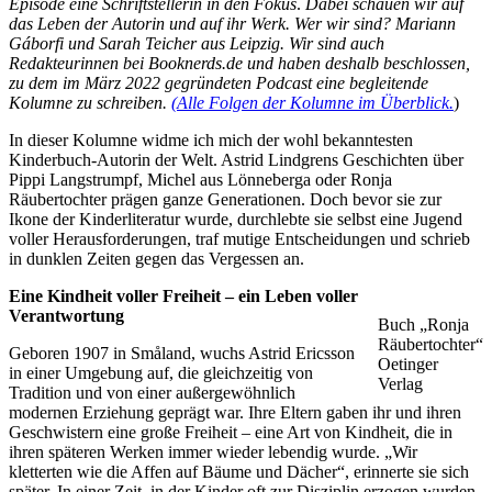
Episode eine Schriftstellerin in den Fokus
.
Dabei schauen wir auf
das Leben der Autorin und auf ihr Werk. Wer wir sind? Mariann
Gáborfi und Sarah Teicher aus Leipzig.
Wir sind auch
Redakteurinnen bei Booknerds.de und haben deshalb beschlossen,
zu dem im März 2022 gegründeten Podcast eine begleitende
Kolumne zu schreiben.
(Alle Folgen der Kolumne im Überblick.
)
In dieser Kolumne widme ich mich der wohl bekanntesten
Kinderbuch-Autorin der Welt. Astrid Lindgrens Geschichten über
Pippi Langstrumpf, Michel aus Lönneberga oder Ronja
Räubertochter prägen ganze Generationen. Doch bevor sie zur
Ikone der Kinderliteratur wurde, durchlebte sie selbst eine Jugend
voller Herausforderungen, traf mutige Entscheidungen und schrieb
in dunklen Zeiten gegen das Vergessen an.
Eine Kindheit voller Freiheit – ein Leben voller
Verantwortung
Buch „Ronja
Räubertochter“
Geboren 1907 in Småland, wuchs Astrid Ericsson
Oetinger
in einer Umgebung auf, die gleichzeitig von
Verlag
Tradition und von einer außergewöhnlich
modernen Erziehung geprägt war. Ihre Eltern gaben ihr und ihren
Geschwistern eine große Freiheit – eine Art von Kindheit, die in
ihren späteren Werken immer wieder lebendig wurde. „Wir
kletterten wie die Affen auf Bäume und Dächer“, erinnerte sie sich
später. In einer Zeit, in der Kinder oft zur Disziplin erzogen wurden,