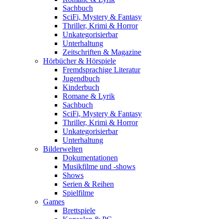
Sachbuch
SciFi, Mystery & Fantasy
Thriller, Krimi & Horror
Unkategorisierbar
Unterhaltung
Zeitschriften & Magazine
Hörbücher & Hörspiele
Fremdsprachige Literatur
Jugendbuch
Kinderbuch
Romane & Lyrik
Sachbuch
SciFi, Mystery & Fantasy
Thriller, Krimi & Horror
Unkategorisierbar
Unterhaltung
Bilderwelten
Dokumentationen
Musikfilme und -shows
Shows
Serien & Reihen
Spielfilme
Games
Brettspiele