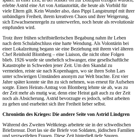
erlebte Astrid eine Art von Antiautorität, die heute als Vorbild für
viele Eltern gilt. Kein Wunder also, dass Pippi Langstrumpf mit ihrer
unbändigen Freiheit, ihrem kreativen Chaos und ihrer Weigerung,
sich Erwachsenenregeln zu unterwerfen, noch heute als revolutionär
empfunden wird.
Trotz ihrer frühen schriftstellerischen Begabung nahm ihr Leben
nach dem Schulabschluss eine harte Wendung. Als Volontärin bei
einer Lokalzeitung begann sie eine Beziehung mit ihrem viel älteren
Chef Reinhold Blomberg – eine Liaison, die nicht ohne Folgen
blieb. 1926 wurde sie unehelich schwanger, eine gesellschaftliche
Katastrophe in Schweden jener Zeit. Um den Skandal zu
vermeiden, reiste sie nach Kopenhagen, wo sie ihren Sohn Lars
unter schwierigen Umständen anonym zur Welt brachte. Erst vier
Jahre später konnte sie ihn zu sich nehmen, was erneut für Aufsehen
sorgte. Einen Heirats-Antrag von Blomberg lehnte sie ab, was zu
der Zeit mehr als mutig war, denn eine Heirat galt auch zu der Zeit
noch als Absicherung. Astrid bevorzugte es jedoch, selbst arbeiten
zu gehen und erarbeitet sich ihre Freiheit lieber selbst.
Chronistin des Krieges: Die andere Seite von Astrid Lindgren
Während des Zweiten Weltkriegs arbeitete sie in der schwedischen
Briefzensur. Dort las sie die Briefe von Soldaten, jüdischen Familien
und verzweifelten Frauen. Diese Zeit hinterließ tiefe Spuren.