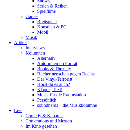
Shows
Serien & Reihen
Spielfilme
Games
Brettspiele
Konsolen & PC
Mobil
Musik
Artikel
Interviews
Kolumnen
Alternativ
Autorinnen im Porträt
Books & The City
Büchermenschen gegen Rechts
Der Vinyl-Terrorist
Hörst du es auch?
Klappe, Text!
Musik für die Raumstation
Persönlich
soundnerds – die Musikkolumne
Live
Comedy & Kabarett
Conventions und Messen
Im Kino gesehen