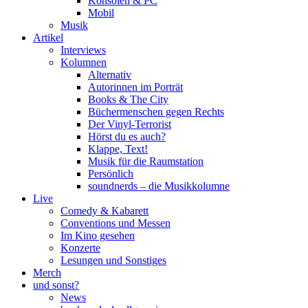
Konsolen & PC
Mobil
Musik
Artikel
Interviews
Kolumnen
Alternativ
Autorinnen im Porträt
Books & The City
Büchermenschen gegen Rechts
Der Vinyl-Terrorist
Hörst du es auch?
Klappe, Text!
Musik für die Raumstation
Persönlich
soundnerds – die Musikkolumne
Live
Comedy & Kabarett
Conventions und Messen
Im Kino gesehen
Konzerte
Lesungen und Sonstiges
Merch
und sonst?
News