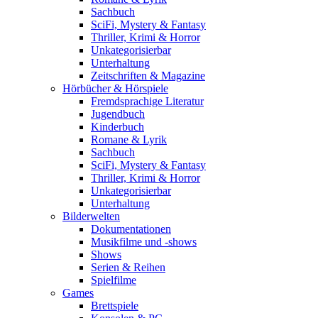
Sachbuch
SciFi, Mystery & Fantasy
Thriller, Krimi & Horror
Unkategorisierbar
Unterhaltung
Zeitschriften & Magazine
Hörbücher & Hörspiele
Fremdsprachige Literatur
Jugendbuch
Kinderbuch
Romane & Lyrik
Sachbuch
SciFi, Mystery & Fantasy
Thriller, Krimi & Horror
Unkategorisierbar
Unterhaltung
Bilderwelten
Dokumentationen
Musikfilme und -shows
Shows
Serien & Reihen
Spielfilme
Games
Brettspiele