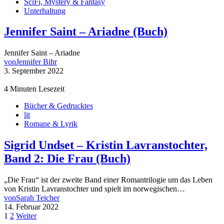
SciFi, Mystery & Fantasy
Unterhaltung
Jennifer Saint – Ariadne (Buch)
Jennifer Saint – Ariadne
von
Jennifer Bihr
3. September 2022
4 Minuten Lesezeit
Bücher & Gedrucktes
lit
Romane & Lyrik
Sigrid Undset – Kristin Lavranstochter,
Band 2: Die Frau (Buch)
„Die Frau“ ist der zweite Band einer Romantrilogie um das Leben
von Kristin Lavranstochter und spielt im norwegischen…
von
Sarah Teicher
14. Februar 2022
Seitennummerierung
1
2
Weiter