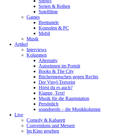
Shows
Serien & Reihen
Spielfilme
Games
Brettspiele
Konsolen & PC
Mobil
Musik
Artikel
Interviews
Kolumnen
Alternativ
Autorinnen im Porträt
Books & The City
Büchermenschen gegen Rechts
Der Vinyl-Terrorist
Hörst du es auch?
Klappe, Text!
Musik für die Raumstation
Persönlich
soundnerds – die Musikkolumne
Live
Comedy & Kabarett
Conventions und Messen
Im Kino gesehen