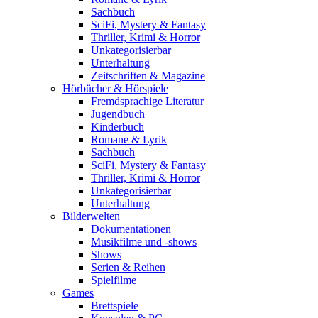
Sachbuch
SciFi, Mystery & Fantasy
Thriller, Krimi & Horror
Unkategorisierbar
Unterhaltung
Zeitschriften & Magazine
Hörbücher & Hörspiele
Fremdsprachige Literatur
Jugendbuch
Kinderbuch
Romane & Lyrik
Sachbuch
SciFi, Mystery & Fantasy
Thriller, Krimi & Horror
Unkategorisierbar
Unterhaltung
Bilderwelten
Dokumentationen
Musikfilme und -shows
Shows
Serien & Reihen
Spielfilme
Games
Brettspiele