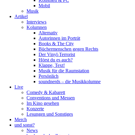
Konsolen & PC
Mobil
Musik
Artikel
Interviews
Kolumnen
Alternativ
Autorinnen im Porträt
Books & The City
Büchermenschen gegen Rechts
Der Vinyl-Terrorist
Hörst du es auch?
Klappe, Text!
Musik für die Raumstation
Persönlich
soundnerds – die Musikkolumne
Live
Comedy & Kabarett
Conventions und Messen
Im Kino gesehen
Konzerte
Lesungen und Sonstiges
Merch
und sonst?
News