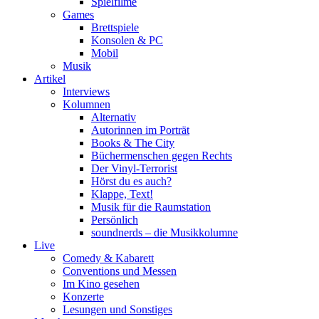
Spielfilme
Games
Brettspiele
Konsolen & PC
Mobil
Musik
Artikel
Interviews
Kolumnen
Alternativ
Autorinnen im Porträt
Books & The City
Büchermenschen gegen Rechts
Der Vinyl-Terrorist
Hörst du es auch?
Klappe, Text!
Musik für die Raumstation
Persönlich
soundnerds – die Musikkolumne
Live
Comedy & Kabarett
Conventions und Messen
Im Kino gesehen
Konzerte
Lesungen und Sonstiges