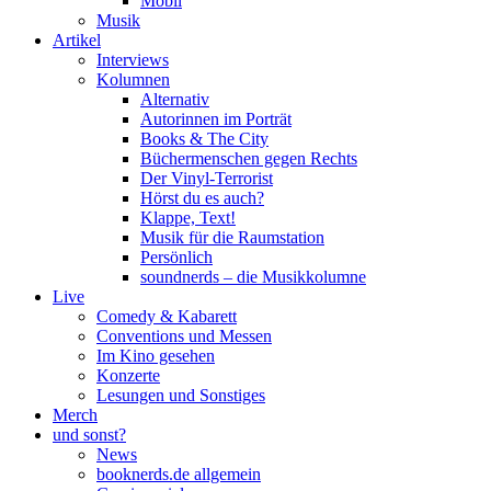
Mobil
Musik
Artikel
Interviews
Kolumnen
Alternativ
Autorinnen im Porträt
Books & The City
Büchermenschen gegen Rechts
Der Vinyl-Terrorist
Hörst du es auch?
Klappe, Text!
Musik für die Raumstation
Persönlich
soundnerds – die Musikkolumne
Live
Comedy & Kabarett
Conventions und Messen
Im Kino gesehen
Konzerte
Lesungen und Sonstiges
Merch
und sonst?
News
booknerds.de allgemein