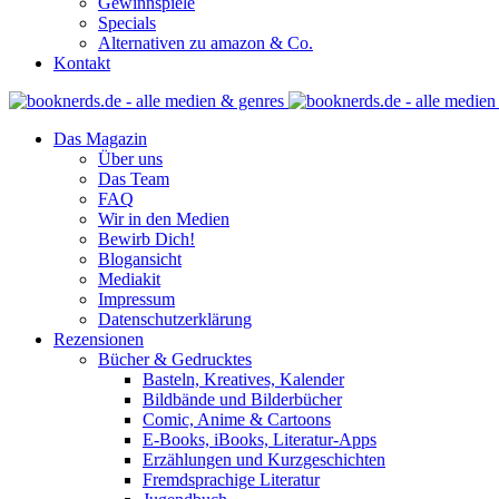
Gewinnspiele
Specials
Alternativen zu amazon & Co.
Kontakt
Das Magazin
Über uns
Das Team
FAQ
Wir in den Medien
Bewirb Dich!
Blogansicht
Mediakit
Impressum
Datenschutzerklärung
Rezensionen
Bücher & Gedrucktes
Basteln, Kreatives, Kalender
Bildbände und Bilderbücher
Comic, Anime & Cartoons
E-Books, iBooks, Literatur-Apps
Erzählungen und Kurzgeschichten
Fremdsprachige Literatur