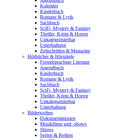
Jugendbuch
Kalender
Kinderbuch
Romane & Lyrik
Sachbuch
SciFi, Mystery & Fantasy
Thriller, Krimi & Horror
Unkategorisierbar
Unterhaltung
Zeitschriften & Magazine
Hörbücher & Hörspiele
Fremdsprachige Literatur
Jugendbuch
Kinderbuch
Romane & Lyrik
Sachbuch
SciFi, Mystery & Fantasy
Thriller, Krimi & Horror
Unkategorisierbar
Unterhaltung
Bilderwelten
Dokumentationen
Musikfilme und -shows
Shows
Serien & Reihen