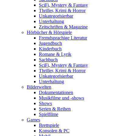
SciFi, Mystery & Fantasy
Thriller, Krimi & Horror
Unkategorisierbar
Unterhaltung
Zeitschriften & Magazine
Hörbücher & Hörspiele
Fremdsprachige Literatur
Jugendbuch
Kinderbuch
Romane & Lyrik
Sachbuch
SciFi, Mystery & Fantasy
Thriller, Krimi & Horror
Unkategorisierbar
Unterhaltung
Bilderwelten
Dokumentationen
Musikfilme und -shows
Shows
Serien & Reihen
Spielfilme
Games
Brettspiele
Konsolen & PC