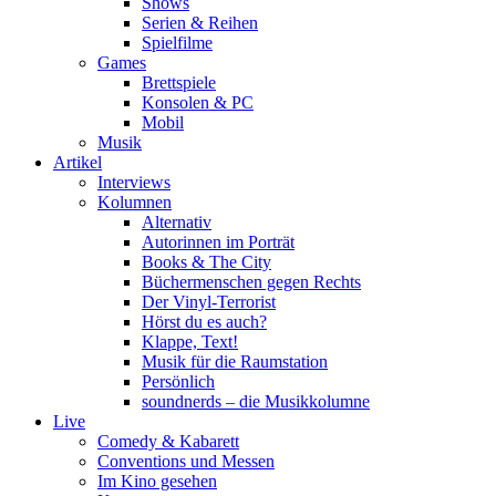
Shows
Serien & Reihen
Spielfilme
Games
Brettspiele
Konsolen & PC
Mobil
Musik
Artikel
Interviews
Kolumnen
Alternativ
Autorinnen im Porträt
Books & The City
Büchermenschen gegen Rechts
Der Vinyl-Terrorist
Hörst du es auch?
Klappe, Text!
Musik für die Raumstation
Persönlich
soundnerds – die Musikkolumne
Live
Comedy & Kabarett
Conventions und Messen
Im Kino gesehen