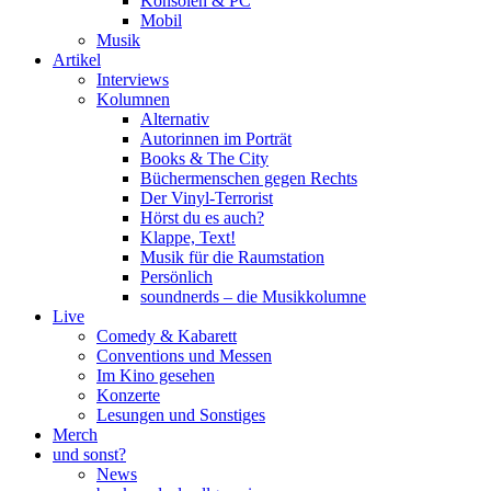
Konsolen & PC
Mobil
Musik
Artikel
Interviews
Kolumnen
Alternativ
Autorinnen im Porträt
Books & The City
Büchermenschen gegen Rechts
Der Vinyl-Terrorist
Hörst du es auch?
Klappe, Text!
Musik für die Raumstation
Persönlich
soundnerds – die Musikkolumne
Live
Comedy & Kabarett
Conventions und Messen
Im Kino gesehen
Konzerte
Lesungen und Sonstiges
Merch
und sonst?
News