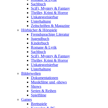
Sachbuch
SciFi, Mystery & Fantasy
Thriller, Krimi & Horror
Unkategorisierbar
Unterhaltung
Zeitschriften & Magazine
Hörbücher & Hörspiele
Fremdsprachige Literatur
Jugendbuch
Kinderbuch
Romane & Lyrik
Sachbuch
SciFi, Mystery & Fantasy
Thriller, Krimi & Horror
Unkategorisierbar
Unterhaltung
Bilderwelten
Dokumentationen
Musikfilme und -shows
Shows
Serien & Reihen
Spielfilme
Games
Brettspiele