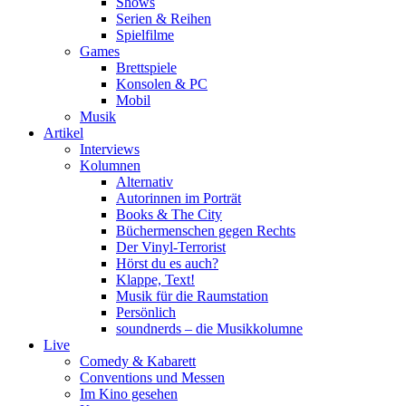
Shows
Serien & Reihen
Spielfilme
Games
Brettspiele
Konsolen & PC
Mobil
Musik
Artikel
Interviews
Kolumnen
Alternativ
Autorinnen im Porträt
Books & The City
Büchermenschen gegen Rechts
Der Vinyl-Terrorist
Hörst du es auch?
Klappe, Text!
Musik für die Raumstation
Persönlich
soundnerds – die Musikkolumne
Live
Comedy & Kabarett
Conventions und Messen
Im Kino gesehen