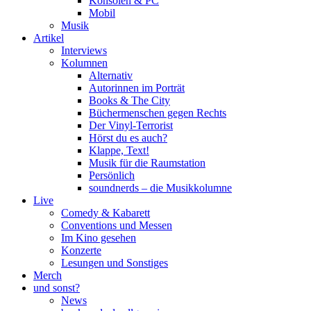
Konsolen & PC
Mobil
Musik
Artikel
Interviews
Kolumnen
Alternativ
Autorinnen im Porträt
Books & The City
Büchermenschen gegen Rechts
Der Vinyl-Terrorist
Hörst du es auch?
Klappe, Text!
Musik für die Raumstation
Persönlich
soundnerds – die Musikkolumne
Live
Comedy & Kabarett
Conventions und Messen
Im Kino gesehen
Konzerte
Lesungen und Sonstiges
Merch
und sonst?
News