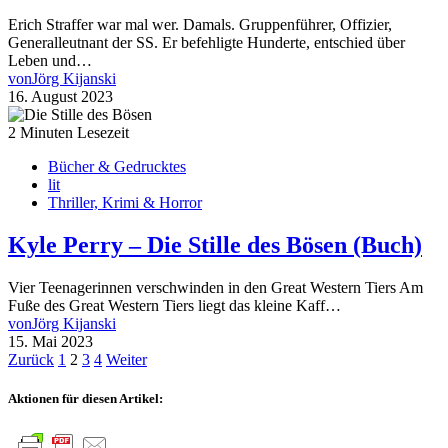
Erich Straffer war mal wer. Damals. Gruppenführer, Offizier,
Generalleutnant der SS. Er befehligte Hunderte, entschied über
Leben und…
von
Jörg Kijanski
16. August 2023
2 Minuten Lesezeit
Bücher & Gedrucktes
lit
Thriller, Krimi & Horror
Kyle Perry – Die Stille des Bösen (Buch)
Vier Teenagerinnen verschwinden in den Great Western Tiers Am
Fuße des Great Western Tiers liegt das kleine Kaff…
von
Jörg Kijanski
15. Mai 2023
Seitennummerierung
Zurück
1
2
3
4
Weiter
der
Aktionen für diesen Artikel:
Beiträge