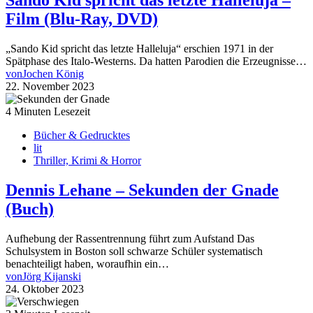
Sando Kid spricht das letzte Halleluja –
Film (Blu-Ray, DVD)
„Sando Kid spricht das letzte Halleluja“ erschien 1971 in der
Spätphase des Italo-Westerns. Da hatten Parodien die Erzeugnisse…
von
Jochen König
22. November 2023
4 Minuten Lesezeit
Bücher & Gedrucktes
lit
Thriller, Krimi & Horror
Dennis Lehane – Sekunden der Gnade
(Buch)
Aufhebung der Rassentrennung führt zum Aufstand Das
Schulsystem in Boston soll schwarze Schüler systematisch
benachteiligt haben, woraufhin ein…
von
Jörg Kijanski
24. Oktober 2023