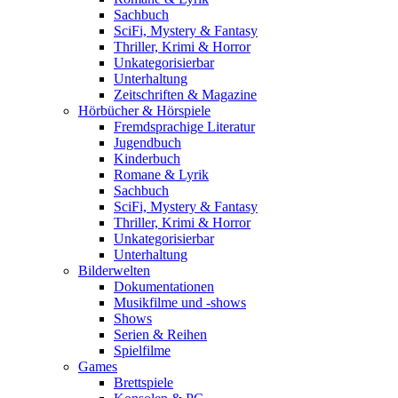
Sachbuch
SciFi, Mystery & Fantasy
Thriller, Krimi & Horror
Unkategorisierbar
Unterhaltung
Zeitschriften & Magazine
Hörbücher & Hörspiele
Fremdsprachige Literatur
Jugendbuch
Kinderbuch
Romane & Lyrik
Sachbuch
SciFi, Mystery & Fantasy
Thriller, Krimi & Horror
Unkategorisierbar
Unterhaltung
Bilderwelten
Dokumentationen
Musikfilme und -shows
Shows
Serien & Reihen
Spielfilme
Games
Brettspiele