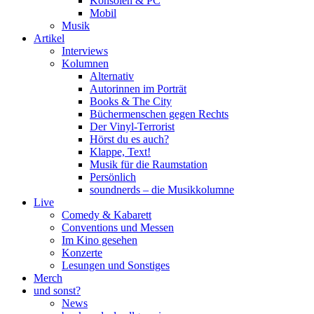
Konsolen & PC
Mobil
Musik
Artikel
Interviews
Kolumnen
Alternativ
Autorinnen im Porträt
Books & The City
Büchermenschen gegen Rechts
Der Vinyl-Terrorist
Hörst du es auch?
Klappe, Text!
Musik für die Raumstation
Persönlich
soundnerds – die Musikkolumne
Live
Comedy & Kabarett
Conventions und Messen
Im Kino gesehen
Konzerte
Lesungen und Sonstiges
Merch
und sonst?
News