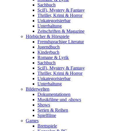
Sachbuch
SciFi, Mystery & Fantasy
Thriller, Krimi & Horror
Unkategorisierbar
Unterhaltung
Zeitschriften & Magazine
Hörbücher & Hörspiele
Fremdsprachige Literatur
Jugendbuch
Kinderbuch
Romane & Lyrik
Sachbuch
SciFi, Mystery & Fantasy
Thriller, Krimi & Horror
Unkategorisierbar
Unterhaltung
Bilderwelten
Dokumentationen
Musikfilme und -shows
Shows
Serien & Reihen
Spielfilme
Games
Brettspiele