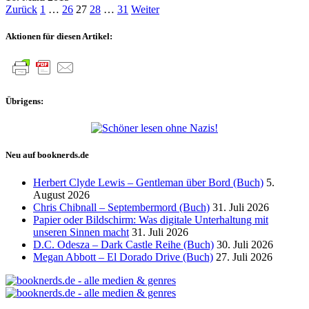
Seitennummerierung
Zurück
1
…
26
27
28
…
31
Weiter
der
Aktionen für diesen Artikel:
Beiträge
Übrigens:
Neu auf booknerds.de
Herbert Clyde Lewis – Gentleman über Bord (Buch)
5.
August 2026
Chris Chibnall – Septembermord (Buch)
31. Juli 2026
Papier oder Bildschirm: Was digitale Unterhaltung mit
unseren Sinnen macht
31. Juli 2026
D.C. Odesza – Dark Castle Reihe (Buch)
30. Juli 2026
Megan Abbott – El Dorado Drive (Buch)
27. Juli 2026