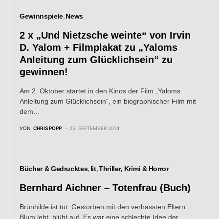
Gewinnspiele
News
2 x „Und Nietzsche weinte“ von Irvin
D. Yalom + Filmplakat zu „Yaloms
Anleitung zum Glücklichsein“ zu
gewinnen!
Am 2. Oktober startet in den Kinos der Film „Yaloms
Anleitung zum Glücklichsein“, ein biographischer Film mit
dem…
VON
CHRIS POPP
25. SEPTEMBER 2014
Bücher & Gedrucktes
lit
Thriller, Krimi & Horror
Bernhard Aichner – Totenfrau (Buch)
Brünhilde ist tot. Gestorben mit den verhassten Eltern.
Blum lebt, blüht auf. Es war eine schlechte Idee der…