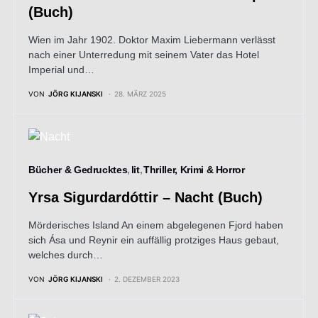
(Buch)
Wien im Jahr 1902. Doktor Maxim Liebermann verlässt
nach einer Unterredung mit seinem Vater das Hotel
Imperial und…
VON
JÖRG KIJANSKI
28. MÄRZ 2025
Bücher & Gedrucktes
lit
Thriller, Krimi & Horror
Yrsa Sigurdardóttir – Nacht (Buch)
Mörderisches Island An einem abgelegenen Fjord haben
sich Ása und Reynir ein auffällig protziges Haus gebaut,
welches durch…
VON
JÖRG KIJANSKI
2. DEZEMBER 2023