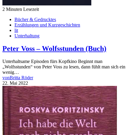
2 Minuten Lesezeit
Bücher & Gedrucktes
Erzählungen und Kurzgeschichten
lit
Unterhaltung
Peter Voss – Wolfsstunden (Buch)
Unterhaltsame Episoden fürs Kopfkino Beginnt man
„Wolfsstunden“ von Peter Voss zu lesen, dann fühlt man sich ein
wenig…
von
Britta Röder
22. Mai 2022