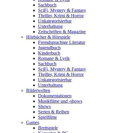
Sachbuch
SciFi, Mystery & Fantasy
Thriller, Krimi & Horror
Unkategorisierbar
Unterhaltung
Zeitschriften & Magazine
Hörbücher & Hörspiele
Fremdsprachige Literatur
Jugendbuch
Kinderbuch
Romane & Lyrik
Sachbuch
SciFi, Mystery & Fantasy
Thriller, Krimi & Horror
Unkategorisierbar
Unterhaltung
Bilderwelten
Dokumentationen
Musikfilme und -shows
Shows
Serien & Reihen
Spielfilme
Games
Brettspiele