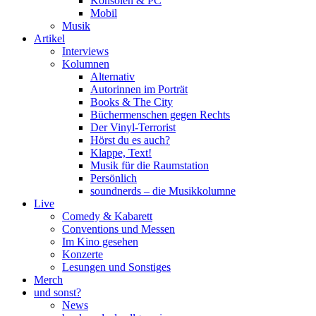
Konsolen & PC
Mobil
Musik
Artikel
Interviews
Kolumnen
Alternativ
Autorinnen im Porträt
Books & The City
Büchermenschen gegen Rechts
Der Vinyl-Terrorist
Hörst du es auch?
Klappe, Text!
Musik für die Raumstation
Persönlich
soundnerds – die Musikkolumne
Live
Comedy & Kabarett
Conventions und Messen
Im Kino gesehen
Konzerte
Lesungen und Sonstiges
Merch
und sonst?
News