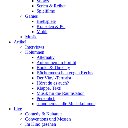
Shows
Serien & Reihen
Spielfilme
Games
Brettspiele
Konsolen & PC
Mobil
Musik
Artikel
Interviews
Kolumnen
Alternativ
Autorinnen im Porträt
Books & The City
Büchermenschen gegen Rechts
Der Vinyl-Terrorist
Hörst du es auch?
Klappe, Text!
Musik für die Raumstation
Persönlich
soundnerds – die Musikkolumne
Live
Comedy & Kabarett
Conventions und Messen
Im Kino gesehen