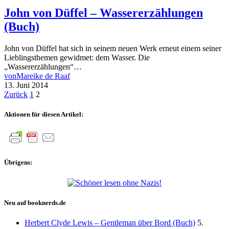
John von Düffel – Wassererzählungen
(Buch)
John von Düffel hat sich in seinem neuen Werk erneut einem seiner
Lieblingsthemen gewidmet: dem Wasser. Die
„Wassererzählungen“…
von
Mareike de Raaf
13. Juni 2014
Seitennummerierung
Zurück
1
2
der
Aktionen für diesen Artikel:
Beiträge
Übrigens:
Neu auf booknerds.de
Herbert Clyde Lewis – Gentleman über Bord (Buch)
5.