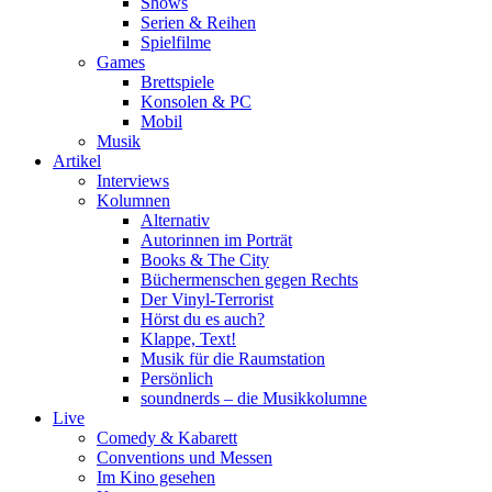
Shows
Serien & Reihen
Spielfilme
Games
Brettspiele
Konsolen & PC
Mobil
Musik
Artikel
Interviews
Kolumnen
Alternativ
Autorinnen im Porträt
Books & The City
Büchermenschen gegen Rechts
Der Vinyl-Terrorist
Hörst du es auch?
Klappe, Text!
Musik für die Raumstation
Persönlich
soundnerds – die Musikkolumne
Live
Comedy & Kabarett
Conventions und Messen
Im Kino gesehen