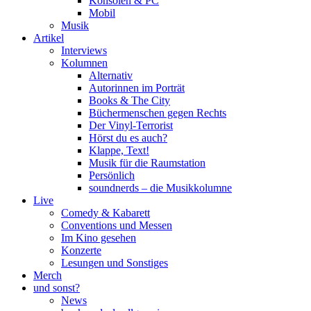
Konsolen & PC
Mobil
Musik
Artikel
Interviews
Kolumnen
Alternativ
Autorinnen im Porträt
Books & The City
Büchermenschen gegen Rechts
Der Vinyl-Terrorist
Hörst du es auch?
Klappe, Text!
Musik für die Raumstation
Persönlich
soundnerds – die Musikkolumne
Live
Comedy & Kabarett
Conventions und Messen
Im Kino gesehen
Konzerte
Lesungen und Sonstiges
Merch
und sonst?
News