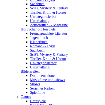
Sachbuch
SciFi, Mystery & Fantasy
Thriller, Krimi & Horror
Unkategorisierbar
Unterhaltung
Zeitschriften & Magazine
Hörbücher & Hörspiele
Fremdsprachige Literatur
Jugendbuch
Kinderbuch
Romane & Lyrik
Sachbuch
SciFi, Mystery & Fantasy
Thriller, Krimi & Horror
Unkategorisierbar
Unterhaltung
Bilderwelten
Dokumentationen
Musikfilme und -shows
Shows
Serien & Reihen
Spielfilme
Games
Brettspiele